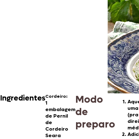
Modo
Ingredientes
Cordeiro:
Aque
1
uma
de
embalagem
(pra
de
Pernil
preparo
dire
de
méd
Cordeiro
Adic
Seara