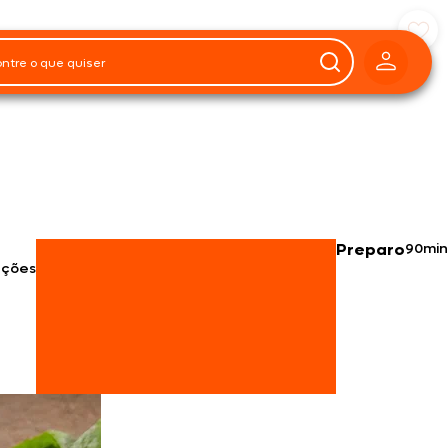
Preparo
90min
rções