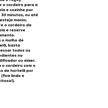
e o cordeiro para a
la e cozinhe por
 30 minutos, ou até
esteja macio;
re o cordeiro da
la e reserve
amente.
 o molho de
elã, basta
essar todos os
edientes no
idificador ou mixer.
a o cordeiro com o
o de hortelã por
 (fica lindo e
itoso!).