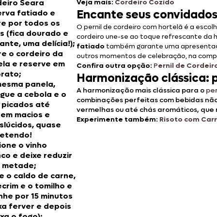
eiro Seara
Veja mais
:
Cordeiro Cozido
Encante seus convidados 
rva fatiado
e
e por todos os
O pernil de cordeiro com hortelã é a escol
s (fica dourado e
cordeiro une-se ao toque refrescante da 
ante, uma delícia!);
fatiado
também garante uma apresentação 
re o cordeiro da
outros momentos de celebração, na compa
la e reserve em
Confira outra opção
:
P
ernil de Cordei
rato;
Harmonização clássica: p
mesma panela,
A harmonização mais clássica para o
per
gue a cebola e o
combinações perfeitas com bebidas não
 picados até
vermelhas ou até chás aromáticos, que
rem macios e
Experimente também
:
Risoto com Car
slúcidos, quase
retendo!
ione o vinho
co e deixe reduzir
a metade;
e o caldo de carne,
ecrim e o tomilho e
nhe por 15 minutos
xa ferver e depois
xa o fogo);