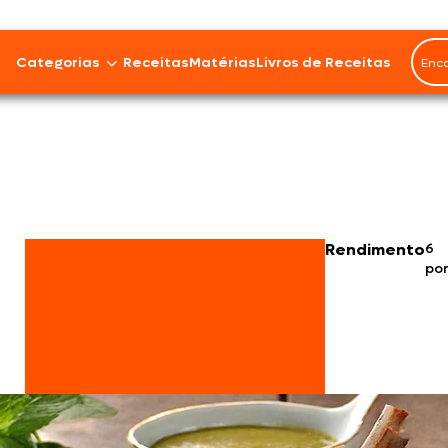
Categorias
Receitas
Matérias
Livros de Receitas
Bovinos
Cordeiro
Carnes Suínas
Rendimento
6
po
Aves
Frios e Embutidos
Peixes e Frutos do Mar
100% Vegetal