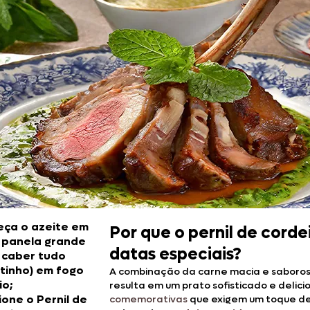
Doces, Bolos e Sobremesas
Pães e Massas
Bebidas
Entrevistas
ça o azeite em
Por que o pernil de corde
 panela grande
datas especiais?
 caber tudo
itinho) em fogo
A combinação da carne macia e saboros
io;
resulta em um prato sofisticado e delicio
ione o
Pernil de
comemorativas
que exigem um toque de 