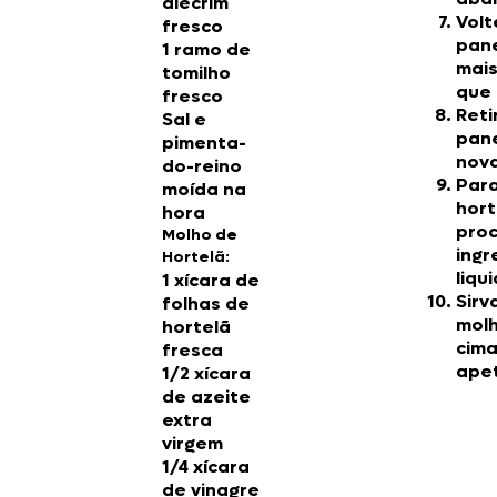
alecrim
Volt
fresco
pane
1 ramo de
mais
tomilho
que 
fresco
Reti
Sal e
pane
pimenta-
nov
do-reino
Para
moída na
hort
hora
proc
Molho de
ingr
Hortelã
:
liqu
1 xícara de
Sirv
folhas de
molh
hortelã
cima
fresca
apet
1/2 xícara
de azeite
extra
virgem
1/4 xícara
de vinagre