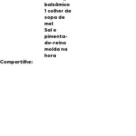
balsâmico
1 colher de
sopa de
mel
Sal e
pimenta-
do-reino
moída na
hora
Compartilhe: