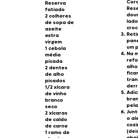
Cord
Reserva
Rese
fatiado
dour
2 colheres
lado
de sopa de
croc
azeite
Reti
extra
pane
virgem
um p
1 cebola
Na 
média
refo
picada
alho
2 dentes
fica
de alho
tran
picados
der
1/2 xícara
Adic
de vinho
bran
branco
pel
seco
Junt
2 xícaras
o al
de caldo
cozi
de carne
(dei
1 ramo de
abai