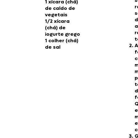
s
1 xícara (chá)
r
de caldo de
s
vegetais
d
1/2 xícara
a
(chá) de
r
iogurte grego
t
1 colher (chá)
A
de sal
f
c
m
m
p
t
d
f
Q
e
m
e
c
G