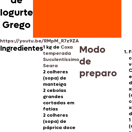
de
Iogurte
Grego
https://youtu.be/RMpM_R7z9ZA
Modo
Ingredientes
1 kg de
Coxa
F
temperada
c
de
Suculentíssimo
v
Seara
preparo
C
2 colheres
e
(sopa) de
d
manteiga
x
2 cebolas
(
grandes
c
cortadas em
x
fatias
d
2 colheres
1
(sopa) de
(
páprica doce