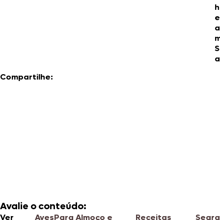
h
e
a
m
S
a
Compartilhe:
Avalie o conteúdo:
Ver
Aves
Para Almoço e
Receitas
Seara