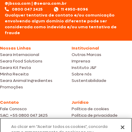
@jbssa.com
|
@seara.com.br
0800 047 2425
11 4950-8096
Qualquer tentativa de contato e/ou comunicação
envolvendo algum domínio diferente pode ser
considerada como indevida e/ou uma tentativa de
fraude
Nossas Linhas
Institucional
Seara Internacional
Outras Marcas
Seara Food Solutions
Imprensa
Seara Kit Festa
Instituto J&F
Minha Receita
Sobre nós
Seara Animal Ingredientes
Sustentabilidade
Promoções
Contato
Jurídico
Fale Conosco
Política de cookies
SAC: +55 0800 047 2425
Política de privacidade
Ao clicar em "Aceitar todos os cookies", concorda
Fotos meramente ilustrativas | Ofertas válidas enquanto durarem os