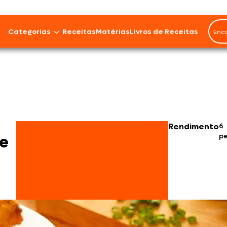
Categorias
Receitas
Matérias
Livros de Receitas
Bovinos
Cordeiro
Carnes Suínas
Rendimento
6
p
e
Aves
Frios e Embutidos
Peixes e Frutos do Mar
100% Vegetal