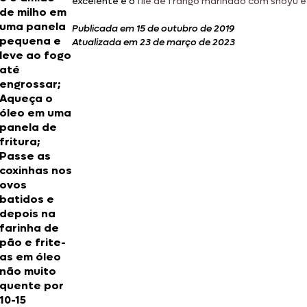
excelente é o
filé de frango marinado com shoyu e
de milho em
uma panela
Publicada em 15 de outubro de 2019
pequena e
Atualizada em 23 de março de 2023
leve ao fogo
até
engrossar;
Aqueça o
óleo em uma
panela de
fritura;
Passe as
coxinhas nos
ovos
batidos e
depois na
farinha de
pão e frite-
as em óleo
não muito
quente por
10-15