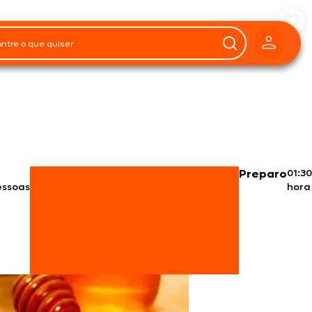
Preparo
01:30
essoas
hora