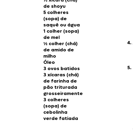
de shoyu
5 colheres
(sopa) de
saquê ou água
1 colher (sopa)
de mel
½ colher (chá)
de amido de
milho
Óleo
3 ovos batidos
3 xícaras (chá)
de farinha de
pão triturada
grosseiramente
3 colheres
(sopa) de
cebolinha
verde fatiada