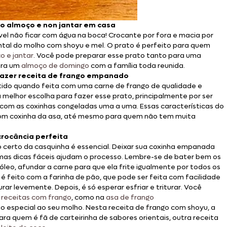
no almoço e non jantar em casa
vel não ficar com água na boca! Crocante por fora e macia por
ental do molho com shoyu e mel. O prato é perfeito para quem
o e jantar
. Você pode preparar esse prato tanto para uma
ara um
almoço de domingo
com a família toda reunida.
fazer receita de frango empanado
ido quando feita com uma carne de frango de qualidade e
 melhor escolha para fazer esse prato, principalmente por ser
om as coxinhas congeladas uma a uma. Essas características do
com coxinha da asa, até mesmo para quem não tem muita
rocância perfeita
o certo da casquinha é essencial. Deixar sua coxinha empanada
umas dicas fáceis ajudam o processo. Lembre-se de bater bem os
 óleo, afundar a carne para que ela frite igualmente por todos os
é feito com a farinha de pão, que pode ser feita com facilidade
r levemente. Depois, é só esperar esfriar e triturar. Você
s
receitas com frango
, como na
asa de frango
especial ao seu molho. Nesta receita de frango com shoyu, a
ra quem é fã de carteirinha de sabores orientais, outra receita