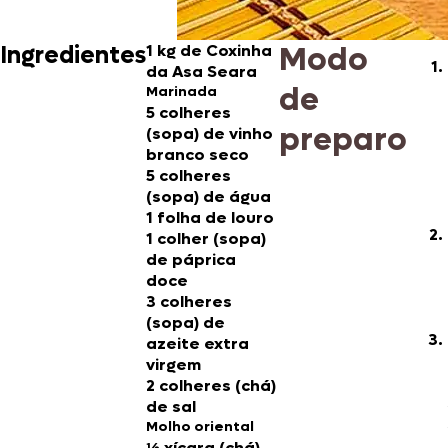
Modo
Ingredientes
1 kg de
Coxinha
da Asa Seara
de
Marinada
5 colheres
preparo
(sopa) de vinho
branco seco
5 colheres
(sopa) de água
1 folha de louro
1 colher (sopa)
de páprica
doce
3 colheres
(sopa) de
azeite extra
virgem
2 colheres (chá)
de sal
Molho oriental
½ xícara (chá)