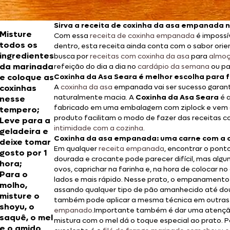
Sirva a receita de coxinha da asa empanada 
Misture
Com essa
receita de coxinha empanada
é impossí
todos os
dentro, esta receita ainda conta com o sabor ori
ingredientes
busca por
receitas com coxinha da asa
para
almoç
da marinada
refeição do dia a dia no
cardápio da semana
ou p
e coloque as
Coxinha da Asa Seara é melhor escolha para 
A
coxinha da asa
empanada vai ser sucesso garant
coxinhas
naturalmente macia. A
Coxinha da Asa Seara
é a
nesse
fabricado em uma embalagem com ziplock e vem c
tempero;
produto facilitam o modo de fazer das receitas 
Leve para a
intimidade com a cozinha
.
geladeira e
Coxinha da asa empanada: uma carne com a c
deixe tomar
Em qualquer
receita empanada
, encontrar o pont
gosto por 1
dourada e crocante pode parecer difícil, mas alg
hora;
ovos, caprichar na farinha e, na hora de colocar no
Para o
lados e mais rápido. Nesse prato, o empanamento 
molho,
assando qualquer tipo de pão amanhecido até doura
misture o
também pode aplicar a mesma técnica em outra
shoyu, o
empanado
.
Importante também é dar uma atenção 
saquê, o mel
mistura com o mel dá o toque especial ao prato. Pa
e o amido