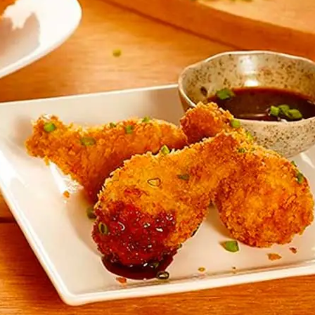
Doces, Bolos e Sobremesas
Pães e Massas
Bebidas
Entrevistas