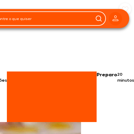
Preparo
20
ões
minutos