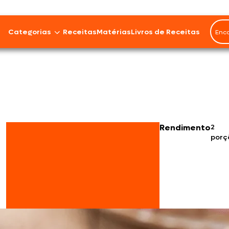
Categorias
Receitas
Matérias
Livros de Receitas
Bovinos
Cordeiro
Carnes Suínas
Rendimento
2
porç
Aves
Frios e Embutidos
Peixes e Frutos do Mar
100% Vegetal