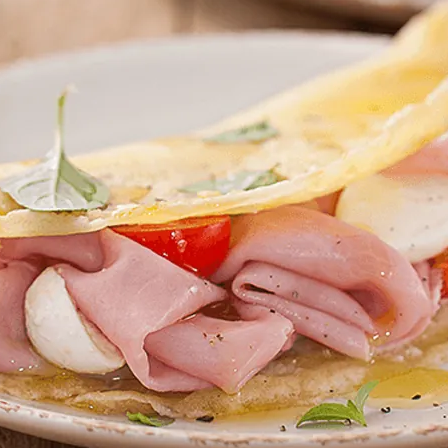
Doces, Bolos e Sobremesas
Pães e Massas
Bebidas
Entrevistas