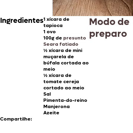
Modo de
Ingredientes
1 xícara de
tapioca
preparo
1 ovo
100g de
presunto
Seara fatiado
½ xícara de mini
muçarela de
búfala cortada ao
meio
½ xícara de
tomate cereja
cortado ao meio
Sal
Pimenta-do-reino
Manjerona
Azeite
Compartilhe: