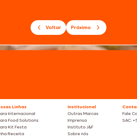
Voltar
Próximo
ssas Linhas
Institucional
Conta
ara Internacional
Outras Marcas
Fale C
ara Food Solutions
Imprensa
SAC: +
ara Kit Festa
Instituto J&F
nha Receita
Sobre nós