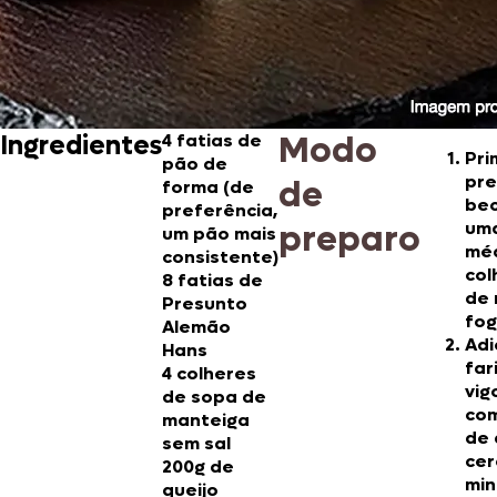
Modo
Ingredientes
4 fatias de
Pri
pão de
pre
de
forma (de
bec
preferência,
preparo
um
um pão mais
méd
consistente)
col
8 fatias de
de 
Presunto
fog
Alemão
Adi
Hans
far
4 colheres
vi
de sopa de
co
manteiga
de 
sem sal
cer
200g de
min
queijo