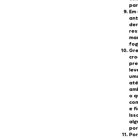
par
Em 
ant
der
res
ma
fog
Gre
cro
pre
le
uma
até
amb
o q
co
e f
Iss
alg
por
Por