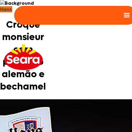
Hans
Croque
monsieur
com
presunto
alemão e
bechamel