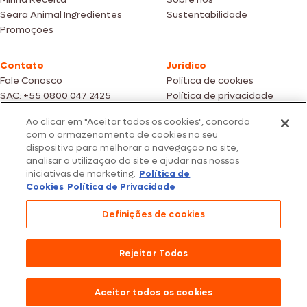
Seara Animal Ingredientes
Sustentabilidade
Promoções
Contato
Jurídico
Fale Conosco
Política de cookies
SAC: +55 0800 047 2425
Política de privacidade
Ao clicar em "Aceitar todos os cookies", concorda
Fotos meramente ilustrativas | Ofertas válidas enquanto durarem os
com o armazenamento de cookies no seu
estoques dos nossos parceiros | Vendas sujeitas a análise e confirmação
dispositivo para melhorar a navegação no site,
de dados.
analisar a utilização do site e ajudar nas nossas
Os preços, promoções e condições de pagamento são válidos
iniciativas de marketing.
Política de
exclusivamente para compras efetuadas em nossos parceiros.
Todos os produtos estão sujeitos a disponibilidade de estoque.
Cookies
Política de Privacidade
SEARA – CNPJ: 02.914.460/0202-67 – Av. Marginal Direita do Tietê, 500,
Definições de cookies
São Paulo/SP – CEP 05.118-100
© 2026 Seara. Todos os direitos reservados
Rejeitar Todos
Aceitar todos os cookies