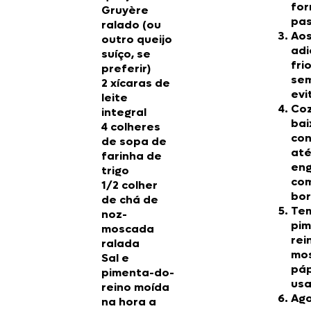
fo
Gruyère
pas
ralado (ou
Aos
outro queijo
adi
suíço, se
fri
preferir)
se
2 xícaras de
evi
leite
Coz
integral
bai
4 colheres
con
de sopa de
até
farinha de
eng
trigo
com
1/2 colher
bor
de chá de
Tem
noz-
pim
moscada
rei
ralada
mo
Sal e
páp
pimenta-do-
usa
reino moída
Ago
na hora a