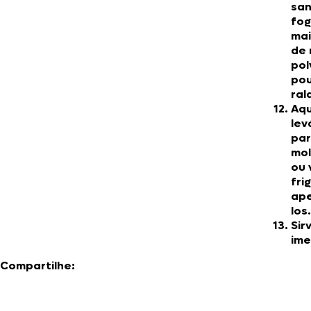
san
fog
mai
de 
pol
pou
ral
Aqu
lev
par
mol
ou 
fri
ape
los.
Sir
ime
Compartilhe: