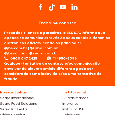
Trabalhe conosco
Prezados clientes e parceiros, a JBS S.A. informa que
apenas se comunica através de seus canais e domínios
eletrônicos oficiais, sendo os principais:
@jbs.com.br
|
@friboi.com.br
@jbssa.com
|
@seara.com.br
0800 047 2425
11 4950-8096
Qualquer tentativa de contato e/ou comunicação
envolvendo algum domínio diferente pode ser
considerada como indevida e/ou uma tentativa de
fraude
Nossas Linhas
Institucional
Seara Internacional
Outras Marcas
Seara Food Solutions
Imprensa
Seara Kit Festa
Instituto J&F
Minha Receita
Sobre nós