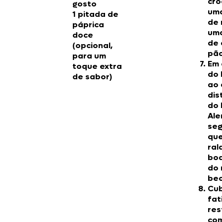
cro
gosto
uma
1 pitada de
de 
páprica
uma
doce
de 
(opcional,
pão
para um
Em 
toque extra
do 
de sabor)
ao 
dis
do 
Ale
seg
que
ral
boa
do 
bec
Cub
fat
res
co