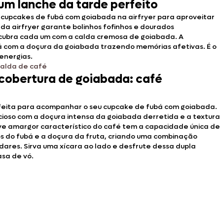
um lanche da tarde perfeito
cupcakes de fubá com goiabada na airfryer para aproveitar
e da airfryer garante bolinhos fofinhos e dourados
 cubra cada um com a calda cremosa de goiabada. A
á com a doçura da goiabada trazendo memórias afetivas. É o
energias.
calda de café
cobertura de goiabada: café
rfeita para acompanhar o seu cupcake de fubá com goiabada.
cioso com a doçura intensa da goiabada derretida e a textura
eve amargor característico do café tem a capacidade única de
ros do fubá e a doçura da fruta, criando uma combinação
dares. Sirva uma xícara ao lado e desfrute dessa dupla
sa de vó.