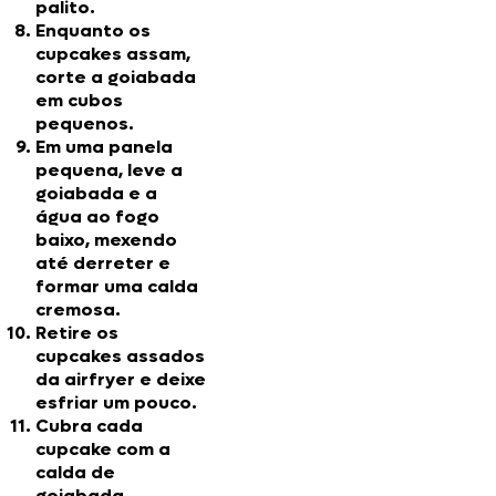
palito.
Enquanto os
cupcakes assam,
corte a goiabada
em cubos
pequenos.
Em uma panela
pequena, leve a
goiabada e a
água ao fogo
baixo, mexendo
até derreter e
formar uma calda
cremosa.
Retire os
cupcakes assados
da airfryer e deixe
esfriar um pouco.
Cubra cada
cupcake com a
calda de
goiabada.