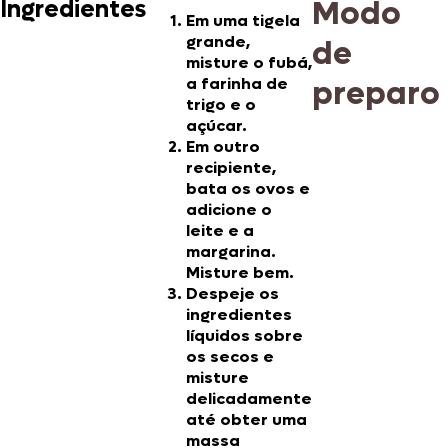
Modo
Ingredientes
Em uma tigela
grande,
de
misture o fubá,
a farinha de
preparo
trigo e o
açúcar.
Em outro
recipiente,
bata os ovos e
adicione o
leite e a
margarina.
Misture bem.
Despeje os
ingredientes
líquidos sobre
os secos e
misture
delicadamente
até obter uma
massa