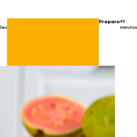
Preparo
45
ões
minutos