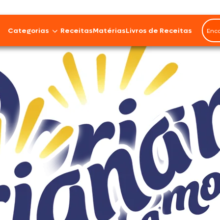
Categorias
Receitas
Matérias
Livros de Receitas
Bovinos
Cordeiro
Carnes Suínas
Aves
Frios e Embutidos
Peixes e Frutos do Mar
100% Vegetal