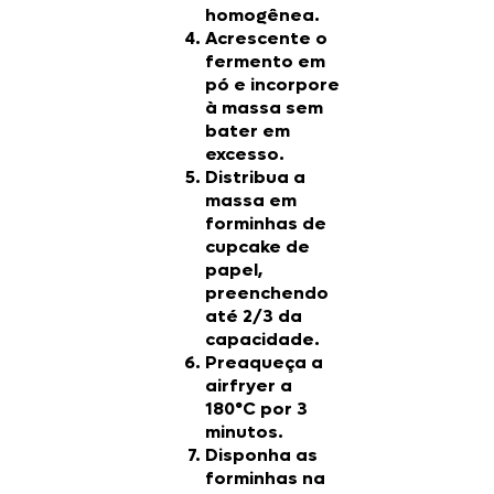
homogênea.
Acrescente o
fermento em
pó e incorpore
à massa sem
bater em
excesso.
Distribua a
massa em
forminhas de
cupcake de
papel,
preenchendo
até 2/3 da
capacidade.
Preaqueça a
airfryer a
180°C por 3
minutos.
Disponha as
forminhas na