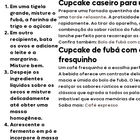
Cupcake caseiro para 
Em uma tigela
Prepare uma fornada quentinha de 
grande, misture o
uma
tarde relaxante
. A praticidad
fubá, a farinha de
rapidamente. Ao tirar do aparelho,
trigo e o açúcar.
combinação do sabor rústico do fub
Em outro
lanche perfeito para recarregar as 
recipiente, bata
Confira também:
Bolo de fubá com 
os ovos e adicione
Cupcake de fubá com 
o leite e a
fresquinho
margarina.
Misture bem.
Um café fresquinho é a escolha pe
Despeje os
A bebida oferece um contraste deli
ingredientes
macia e úmida do bolo de fubá. O l
líquidos sobre os
realçar os sabores rústicos e casei
secos e misture
clássica que agrada a todos os pala
delicadamente
imbatível que evoca memórias de ca
até obter uma
Saiba mais:
Café expresso
massa
homogênea.
Acrescente o
fermento em pó e
incorpore à massa