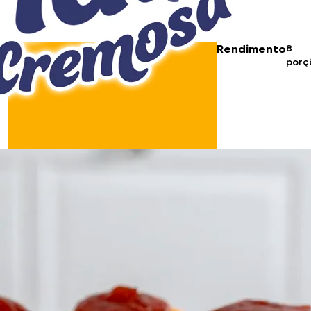
Doces, Bolos e Sobremesas
Pães e Massas
Rendimento
8
porç
Bebidas
Entrevistas