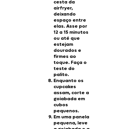
cesta da
airfryer,
deixando
espaço entre
elas. Asse por
12 a 15 minutos
ou até que
estejam
dourados e
firmes ao
toque. Faça o
teste do
palito.
Enquanto os
cupcakes
assam, corte a
goiabada em
cubos
pequenos.
Em uma panela
pequena, leve
a goiabada e a