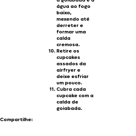
água ao fogo
baixo,
mexendo até
derreter e
formar uma
calda
cremosa.
Retire os
cupcakes
assados da
airfryer e
deixe esfriar
um pouco.
Cubra cada
cupcake com a
calda de
goiabada.
Compartilhe: