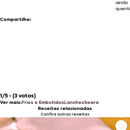
ainda
quent
Compartilhe:
1/5 - (3 votos)
Ver mais:
Frios e Embutidos
Lanches
Seara
Receitas relacionadas
Confira outras receitas