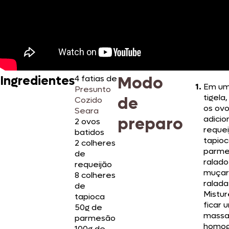
Modo
Ingredientes
4 fatias de
Em u
Presunto
tigela
de
Cozido
os ovo
Seara
preparo
adicio
2 ovos
requei
batidos
tapioc
2 colheres
parme
de
ralado
requeijão
muçar
8 colheres
ralada
de
Mistur
tapioca
ficar 
50g de
mass
parmesão
homo
100g de