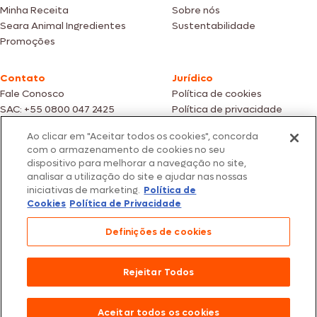
Minha Receita
Sobre nós
Seara Animal Ingredientes
Sustentabilidade
Promoções
Contato
Jurídico
Fale Conosco
Política de cookies
SAC: +55 0800 047 2425
Política de privacidade
Ao clicar em "Aceitar todos os cookies", concorda
Fotos meramente ilustrativas | Ofertas válidas enquanto durarem os
com o armazenamento de cookies no seu
estoques dos nossos parceiros | Vendas sujeitas a análise e confirmação
dispositivo para melhorar a navegação no site,
de dados.
analisar a utilização do site e ajudar nas nossas
Os preços, promoções e condições de pagamento são válidos
iniciativas de marketing.
Política de
exclusivamente para compras efetuadas em nossos parceiros.
Todos os produtos estão sujeitos a disponibilidade de estoque.
Cookies
Política de Privacidade
SEARA – CNPJ: 02.914.460/0202-67 – Av. Marginal Direita do Tietê, 500,
Definições de cookies
São Paulo/SP – CEP 05.118-100
© 2026 Seara. Todos os direitos reservados
Rejeitar Todos
Aceitar todos os cookies