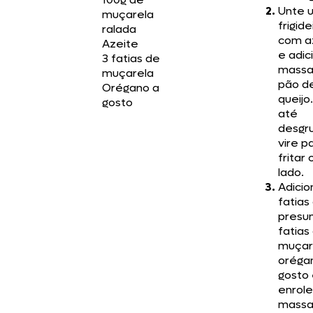
Unte 
muçarela
frigide
ralada
com a
Azeite
e adic
3 fatias de
massa
muçarela
pão d
Orégano a
queijo.
gosto
até
desgr
vire p
fritar 
lado.
Adicio
fatias
presun
fatias
muçar
oréga
gosto
enrole
massa.