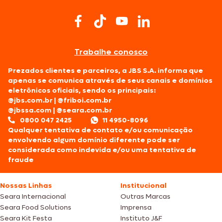
Trabalhe conosco
Prezados clientes e parceiros, a JBS S.A. informa que
apenas se comunica através de seus canais e domínios
eletrônicos oficiais, sendo os principais:
@jbs.com.br
|
@friboi.com.br
@jbssa.com
|
@seara.com.br
0800 047 2425
11 4950-8096
Qualquer tentativa de contato e/ou comunicação
envolvendo algum domínio diferente pode ser
considerada como indevida e/ou uma tentativa de
fraude
Nossas Linhas
Institucional
Seara Internacional
Outras Marcas
Seara Food Solutions
Imprensa
Seara Kit Festa
Instituto J&F