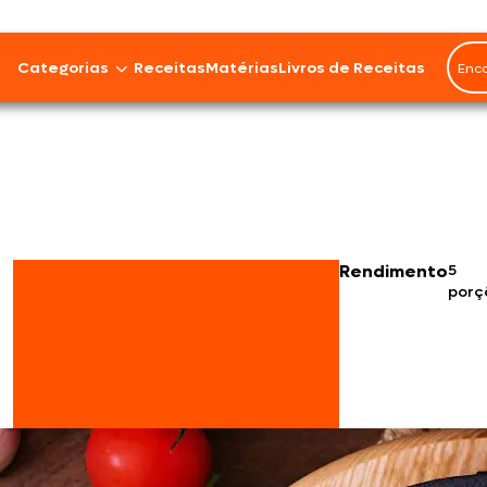
Categorias
Receitas
Matérias
Livros de Receitas
Bovinos
Cordeiro
Carnes Suínas
Rendimento
5
porç
Aves
Frios e Embutidos
Peixes e Frutos do Mar
100% Vegetal