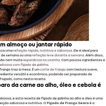
um almoço ou jantar rápido
usca uma
refeição rápida, nutritiva e saborosa
. Ele é ideal para
al de semana ou uma
refeição leve durante a semana
. Além disso,
 não tem muita
experiência na cozinha
. Com poucos ingredientes e
eliciosa com fígado de galinha
.
 frango traz à mesa. É um
corte de frango
com textura suave,
ngrediente versátil e econômico, podendo ser preparado de
efogado, como nesta receita.
aro da carne ao alho, óleo e cebola é
iciosa, e esta receita de fígado de galinha ao alho e óleo é uma
ição saborosa e nutritiva. O
Fígado de Frango Seara
é a