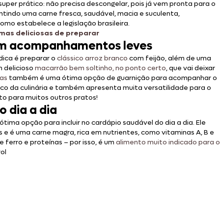
super prático: não precisa descongelar, pois já vem pronta para o
ntindo uma carne fresca, saudável, macia e suculenta,
omo estabelece a legislação brasileira.
rmas deliciosas de preparar
a em acompanhamentos leves
ica é preparar o
clássico arroz branco
com feijão, além de uma
m delicioso
macarrão bem soltinho, no ponto certo
, que vai deixar
as
também é uma ótima opção de guarnição para acompanhar o
ico da culinária e também apresenta muita versatilidade para o
o para muitos outros pratos!
o dia a dia
tima opção para incluir no cardápio saudável do dia a dia. Ele
os e é uma carne magra, rica em nutrientes, como vitaminas A, B e
 ferro e proteínas – por isso, é um
alimento muito indicado para o
rol