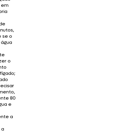
e em
pria
 de
inutos,
 se o
e água
nte
zer o
nto
 fígado;
gado
recisar
mento,
ente 80
gua e
nte a
 a