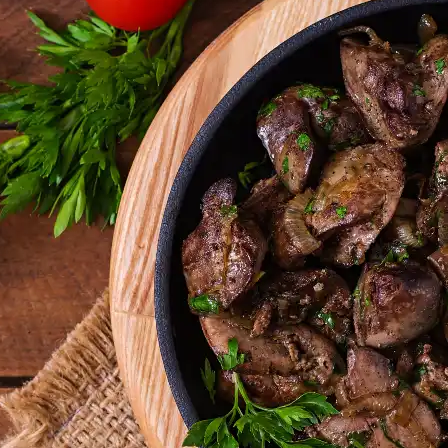
Doces, Bolos e Sobremesas
Pães e Massas
Bebidas
Entrevistas