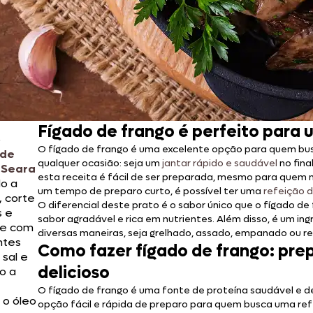
Fígado de frango é perfeito para 
o
O fígado de frango é uma excelente opção para quem b
 de
qualquer ocasião: seja um
jantar rápido e saudável
no fin
 Seara
esta receita é fácil de ser preparada, mesmo para quem
do a
um tempo de preparo curto, é possível ter uma
refeição d
, corte
O diferencial deste prato é o sabor único que o fígado de
s e
sabor agradável e rica em nutrientes. Além disso, é um i
e com
diversas maneiras, seja grelhado, assado, empanado ou r
ntes
Como fazer fígado de frango: prep
 sal e
delicioso
o a
O fígado de frango é uma fonte de proteína saudável e del
o óleo
opção fácil e rápida de preparo para quem busca uma refe