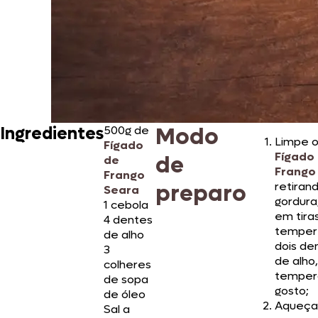
Modo
Ingredientes
500g de
Limpe 
Fígado
Fígado
de
de
Frango
Frango
preparo
retiran
Seara
gordura
1 cebola
em tira
4 dentes
temper
de alho
dois de
3
de alho,
colheres
temper
de sopa
gosto;
de óleo
Aqueça 
Sal a