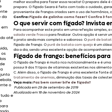
a
melhor escolha para fazer essa receita! O preparo dele é 
e
preparo. O fígado Seara é feito com todo o cuidado, gara
ente
proveniente de frangos criados sem o uso de hormônios, c
 da
Confira:
Fígado de galinha: como fazer? Confira 3 fo
O que servir com fígado? Invist
a em
Para acompanhar este prato em uma refeição simples, a d
salada verde frasca
para finalizar. Outra opção é servir u
ndo até
o prato ainda mais completo e saboroso. O
purê de batat
fígado de frango. O
purê de batata com queijo
é um cláss
ida,
dia a dia, sendo uma excelente opção de acompanhament
 os
Fígado de frango: benefícios para 
dois
O fígado de frango é muito rico nutricionalmente e é uma ó
 de
possui 9 dos 11 tipos de vitaminas existentes nos aliment
ra
C. Além disso, o fígado de frango é uma excelente fonte de
 junto
tratamento de anemias
, diminuição das taxas de coleste
ebola.
Veja mais:
Faz bem comer bife de fígado?
ente o
Publicada em 29 de setembro de 2019
Atualizada em 18 de novembro de 2024
 tudo e
a
para
ígado