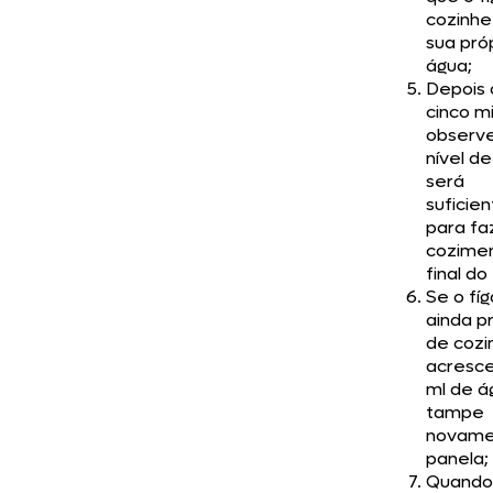
cozinh
sua pró
água;
Depois
cinco m
observe
nível d
será
suficie
para fa
cozime
final do
Se o fí
ainda p
de cozi
acresc
ml de á
tampe
novame
panela;
Quando