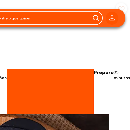
Preparo
35
ões
minutos