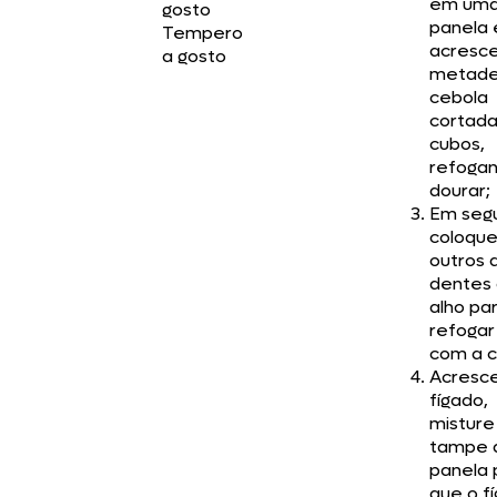
em um
gosto
panela 
Tempero
acresc
a gosto
metade
cebola
cortad
cubos,
refoga
dourar;
Em segu
coloque
outros 
dentes
alho pa
refogar
com a c
Acresc
fígado,
misture
tampe 
panela 
que o f