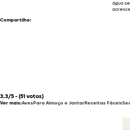
água se
acresc
Compartilhe:
3.3/5 - (51 votos)
Ver mais:
Aves
Para Almoço e Jantar
Receitas Fáceis
Se