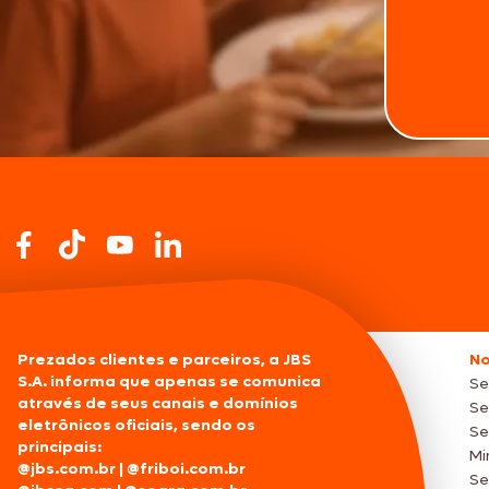
Prezados clientes e parceiros, a JBS
No
S.A. informa que apenas se comunica
Se
através de seus canais e domínios
Se
eletrônicos oficiais, sendo os
Se
principais:
Mi
@jbs.com.br
|
@friboi.com.br
Se