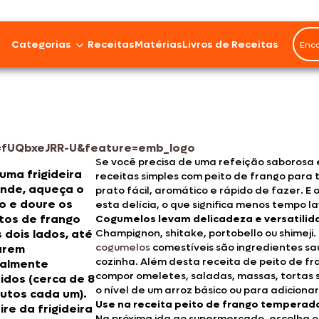
Rendimento
4
Categorias
Receitas
Matérias
Livros de Receitas
porç
Bovinos
Cordeiro
=fUQbxeJRR-U&feature=emb_logo
Se você precisa de uma refeição saborosa 
Carnes Suínas
uma frigideira
receitas simples com peito de frango para 
nde, aqueça o
prato fácil, aromático e rápido de fazer. E
Aves
o e doure os
esta delícia, o que significa menos tempo 
tos de frango
Cogumelos levam delicadeza e versatilid
Frios e Embutidos
 dois lados, até
Champignon, shitake, portobello ou shimeji.
cogumelos
comestíveis são ingredientes s
arem
cozinha. Além desta receita de peito de f
talmente
Peixes e Frutos do Mar
compor omeletes, saladas, massas, tortas 
idos (cerca de 8
o nível de um arroz básico ou para adiciona
utos cada um).
100% Vegetal
Use na receita peito de frango temperado
ire da frigideira
Na próxima ida ao supermercado, escolha 