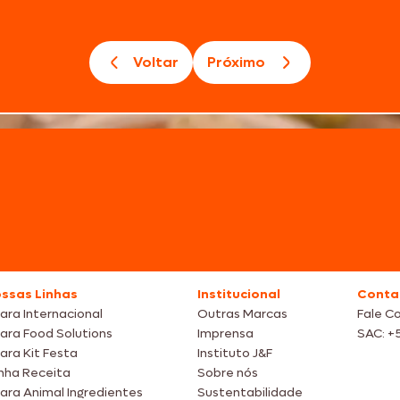
Voltar
Próximo
ssas Linhas
Institucional
Conta
ara Internacional
Outras Marcas
Fale C
ara Food Solutions
Imprensa
SAC: +
ara Kit Festa
Instituto J&F
nha Receita
Sobre nós
ara Animal Ingredientes
Sustentabilidade