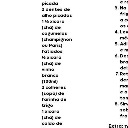
e r
picada
Na
2 dentes de
fri
alho picados
a c
1 ½ xícara
os 
(chá) de
Lev
cogumelos
méd
(champignon
Adi
ou Paris)
e 
fatiados
Des
½ xícara
bra
(chá) de
dei
vinho
Ret
branco
der
(100ml)
man
2 colheres
e a
(sopa) de
tom
farinha de
Sir
trigo
sob
1 xícara
fra
(chá) de
caldo de
Extra:
T