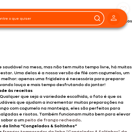
Preparo
40
ões
minutos
e saudável na mesa, mas não tem muito tempo livre, há muitas
testar. Uma delas é a nossa versão de filé com cogumelos, um
 o melhor: apenas uma frigideira é necessária para preparar
lavando louça e mais tempo desfrutando do jantar!
ade às receitas
 Qualquer que seja a variedade escolhida, o fato é que os
audáveis que ajudam a incrementar muitas preparações na
rango com cogumelo na manteiga, eles são perfeitos para
salgadas e risotos. Também funcionam muito bem para elevar
r sabor a um
peito de frango recheado
.
 da linha “Congelados & Soltinhos”
os
frangos temperados da linha “Congelados & Soltinhos” da