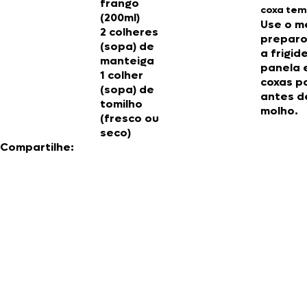
frango
coxa te
(200ml)
Use o 
2 colheres
preparo
(sopa) de
a frigid
manteiga
panela 
1 colher
coxas p
(sopa) de
antes d
tomilho
molho.
(fresco ou
seco)
Compartilhe: