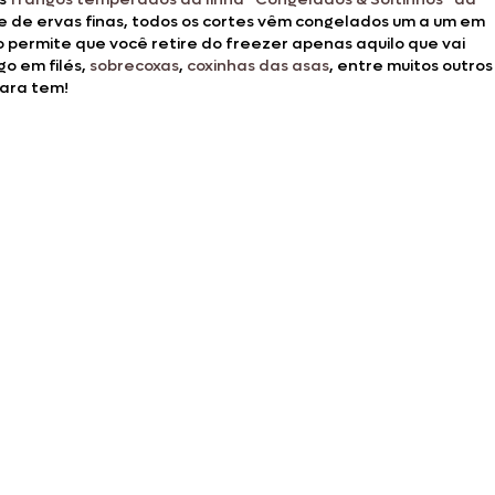
e de ervas finas, todos os cortes vêm congelados um a um em
 permite que você retire do freezer apenas aquilo que vai
go em filés,
sobrecoxas
,
coxinhas das asas
, entre muitos outros
eara tem!