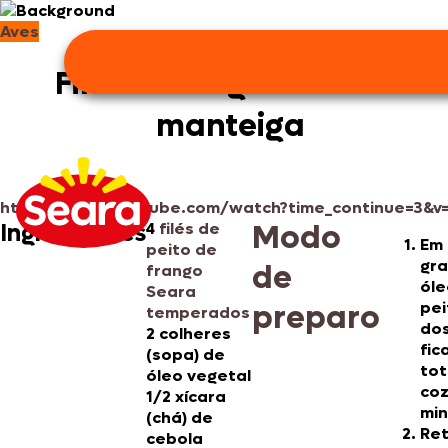
Aves
Filé com cogumelos na
manteiga
https://www.youtube.com/watch?time_continue=3&v
Modo
Ingredientes
4
filés de
Em 
peito de
gra
de
frango
óle
Seara
preparo
pei
temperados
dos
2 colheres
fic
(sopa) de
to
óleo vegetal
coz
1/2 xícara
min
(chá) de
Ret
cebola