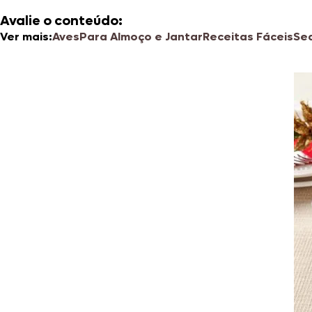
Avalie o conteúdo:
Ver mais:
Aves
Para Almoço e Jantar
Receitas Fáceis
Se