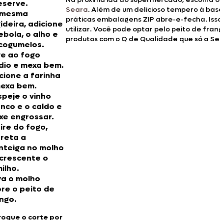
eserve.
Doces, Bolos e Sobremesas
Seara
. Além de um delicioso tempero à bas
 mesma
práticas embalagens ZIP abre-e-fecha. Isso
gideira, adicione
utilizar. Você pode optar pelo peito de fran
Pães e Massas
ebola, o alho e
produtos com o Q de Qualidade que só a S
cogumelos.
Bebidas
e ao fogo
io e mexa bem.
cione a farinha
Entrevistas
mexa bem.
peje o vinho
nco e o caldo e
xe engrossar.
ire do fogo,
reta a
teiga no molho
crescente o
ilho.
va o molho
re o peito de
ngo.
roque o corte por