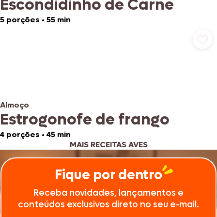
Escondidinho de Carne
5 porções
•
55 min
Almoço
Estrogonofe de frango
4 porções
•
45 min
MAIS RECEITAS AVES
Fique por dentro
Receba novidades, lançamentos e
conteúdos exclusivos direto no seu e-mail.