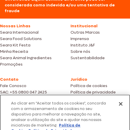
considerada como indevida e/ou uma tentativa de
fraude
Nossas Linhas
Institucional
Seara Internacional
Outras Marcas
Seara Food Solutions
Imprensa
Seara Kit Festa
Instituto J&F
Minha Receita
Sobre nós
Seara Animal Ingredientes
Sustentabilidade
Promoções
Contato
Jurídico
Fale Conosco
Política de cookies
SAC: +55 0800 047 2425
Política de privacidade
Ao clicar em "Aceitar todos os cookies", concorda
Fotos meramente ilustrativas | Ofertas válidas enquanto durarem os
com o armazenamento de cookies no seu
estoques dos nossos parceiros | Vendas sujeitas a análise e confirmação
dispositivo para melhorar a navegação no site,
de dados.
analisar a utilização do site e ajudar nas nossas
Os preços, promoções e condições de pagamento são válidos
iniciativas de marketing.
Política de
exclusivamente para compras efetuadas em nossos parceiros.
Todos os produtos estão sujeitos a disponibilidade de estoque.