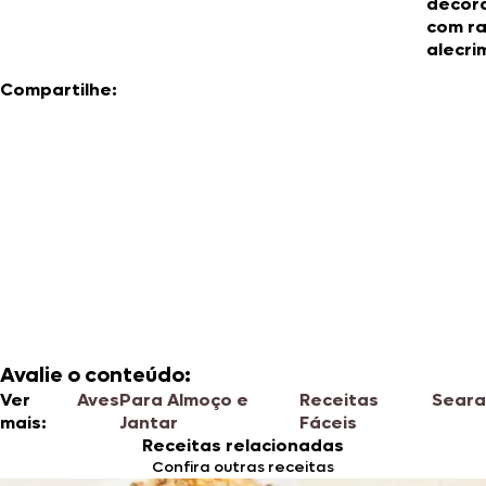
decor
com r
alecri
Compartilhe:
Avalie o conteúdo:
Ver
Aves
Para Almoço e
Receitas
Seara
mais:
Jantar
Fáceis
Receitas relacionadas
Confira outras receitas