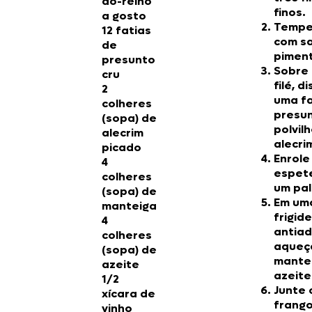
do-reino
finos.
a gosto
Tempe
12 fatias
com sa
de
pimen
presunto
Sobre
cru
filé, 
2
uma fa
colheres
presu
(sopa) de
polvil
alecrim
alecri
picado
Enrole
4
espet
colheres
um pal
(sopa) de
Em um
manteiga
frigide
4
antiad
colheres
aqueç
(sopa) de
mantei
azeite
azeite
1/2
Junte 
xícara de
frang
vinho