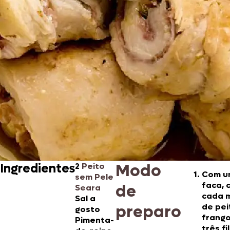
Modo
Ingredientes
2
Peito
Com u
sem Pele
faca, 
de
Seara
cada 
Sal a
preparo
de pei
gosto
frang
Pimenta-
três fi