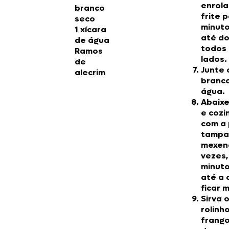
enrola
branco
frite 
seco
minuto
1 xícara
até do
de água
todos
Ramos
lados.
de
Junte 
alecrim
branco
água.
Abaixe
e cozi
com a
tampa
mexen
vezes,
minuto
até a 
ficar 
Sirva 
rolinh
frang