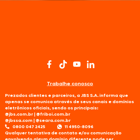
Trabalhe conosco
Prezados clientes e parceiros, a JBS S.A. informa que
apenas se comunica através de seus canais e domínios
eletrônicos oficiais, sendo os principais:
@jbs.com.br
|
@friboi.com.br
@jbssa.com
|
@seara.com.br
0800 047 2425
11 4950-8096
Qualquer tentativa de contato e/ou comunicação
envolvendo algum domínio diferente pode ser