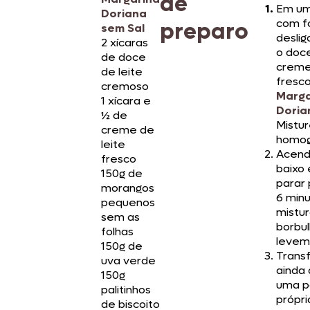
de
Em um
Doriana
com f
preparo
sem Sal
deslig
2 xícaras
o doce
de doce
creme
de leite
fresco
cremoso
Marga
1 xícara e
Doria
½ de
Mistur
creme de
homog
leite
Acend
fresco
baixo
150g de
parar 
morangos
6 minu
pequenos
mistu
sem as
borbul
folhas
levem
150g de
Trans
uva verde
ainda
150g
uma p
palitinhos
própri
de biscoito