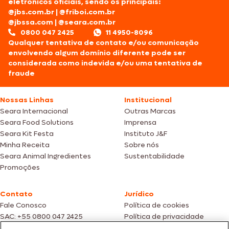
eletrônicos oficiais, sendo os principais:
@jbs.com.br
|
@friboi.com.br
@jbssa.com
|
@seara.com.br
0800 047 2425
11 4950-8096
Qualquer tentativa de contato e/ou comunicação
envolvendo algum domínio diferente pode ser
considerada como indevida e/ou uma tentativa de
fraude
Nossas Linhas
Institucional
Seara Internacional
Outras Marcas
Seara Food Solutions
Imprensa
Seara Kit Festa
Instituto J&F
Minha Receita
Sobre nós
Seara Animal Ingredientes
Sustentabilidade
Promoções
Contato
Jurídico
Fale Conosco
Política de cookies
SAC: +55 0800 047 2425
Política de privacidade