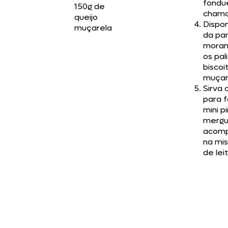
fondu
150g de
chama
queijo
Dispo
muçarela
da pa
morang
os pal
biscoi
muçar
Sirva 
para 
mini p
mergu
acom
na mi
de lei