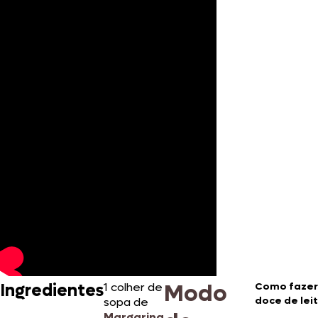
Modo
Ingredientes
1 colher de
Como fazer
doce de leit
sopa de
Margarina