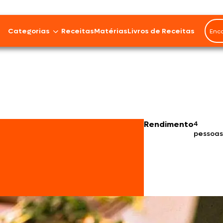
Categorias
Receitas
Matérias
Livros de Receitas
Bovinos
Cordeiro
Carnes Suínas
Rendimento
4
pessoa
Aves
Frios e Embutidos
Peixes e Frutos do Mar
100% Vegetal