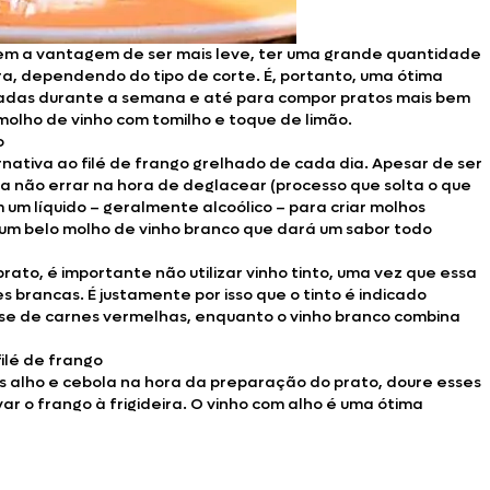
tem a vantagem de ser mais leve, ter uma grande quantidade
a, dependendo do tipo de corte. É, portanto, uma ótima
ceadas durante a semana e até para compor pratos mais bem
molho de vinho com tomilho e toque de limão.
o
nativa ao filé de frango grelhado de cada dia. Apesar de ser
ra não errar na hora de deglacear (processo que solta o que
um líquido – geralmente alcoólico – para criar molhos
á um belo molho de vinho branco que dará um sabor todo
to, é importante não utilizar vinho tinto, uma vez que essa
brancas. É justamente por isso que o tinto é indicado
e de carnes vermelhas, enquanto o vinho branco combina
ilé de frango
s alho e cebola na hora da preparação do prato, doure esses
r o frango à frigideira. O vinho com alho é uma ótima