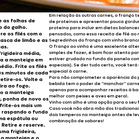
Em relação às outras carnes, o frango 
 as folhas de
de proteínas e apresentar pouca gordur
o do galho.
proteína para incluir em dietas balan
e os filés com o
pensados, como essa receita de filé ao 
 casca de limão e as
Segredinhos do frango com vinho branc
has.
O frango ao vinho é uma excelente alter
simples de fazer, é bom ficar atento pa
rigideira média,
estiver grudado no fundo da panela com 
ta a manteiga em
especiais). Se der tudo certo, você ter
édio. Frite os filés
especial à carne.
ês minutos de cada
Para não comprometer a aparência do pra
Retire-os. Volte a
bebida tem o poder de “manchar” carnes 
eira ao fogo.
apenas para acompanhar receitas à bas
o a manteiga
melhor com peixes e aves em geral.
, ponha de novo os
Vinho com alho é uma opção para o seu f
e frite-os mais um
Caso você não abra mão dos tradicionai
 raspando o fundo
dois temperos na manteiga antes de leva
ma espátula ou
combinação de sabores!
. Retire e reserve.
ma frigideira,
a manteiga e o