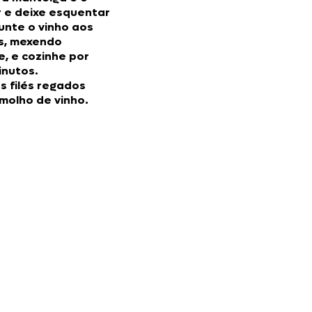
 e deixe esquentar
unte o vinho aos
s, mexendo
, e cozinhe por
inutos.
os filés regados
molho de vinho.