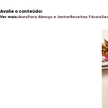
Avalie o conteúdo:
Ver mais:
Aves
Para Almoço e Jantar
Receitas Fáceis
Se