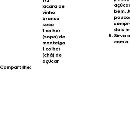
1/2
açúcar
xícara de
bem. J
vinho
pouco
branco
sempre
seco
dois m
1 colher
Sirva 
(sopa) de
com o 
manteiga
1 colher
(chá) de
açúcar
Compartilhe: