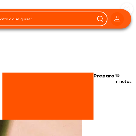
Preparo
45
s
minutos