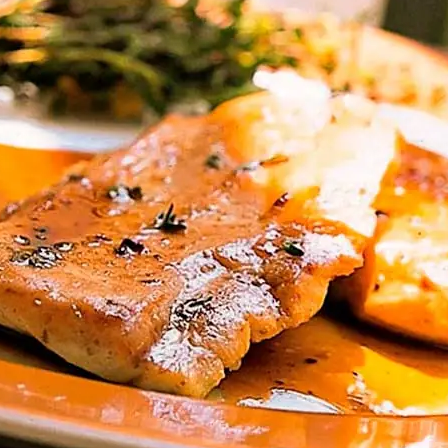
Doces, Bolos e Sobremesas
Pães e Massas
Bebidas
Entrevistas