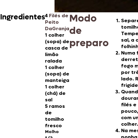
Modo
Ingredientes
4
Filés de
Separe
Peito
tomilh
de
DaGranja
Temper
1 colher
preparo
sal, a
(sopa) de
folhin
casca de
Numa f
limão
derre
ralada
fogo m
1 colher
por tr
(sopa) de
lado. 
manteiga
frigid
1 colher
Quand
(chá) de
dourar
sal
filés 
5 ramos
pouco,
de
com u
tomilho
colher
fresco
Na mes
Molho
ponha 