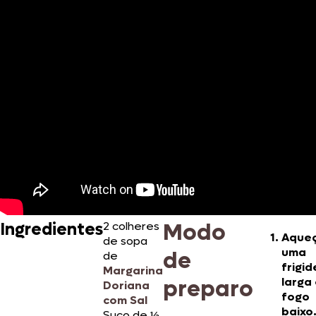
Modo
Ingredientes
2 colheres
Aque
de sopa
uma
de
de
frigid
Margarina
preparo
larga
Doriana
fogo
com Sal
baixo
Suco de ½