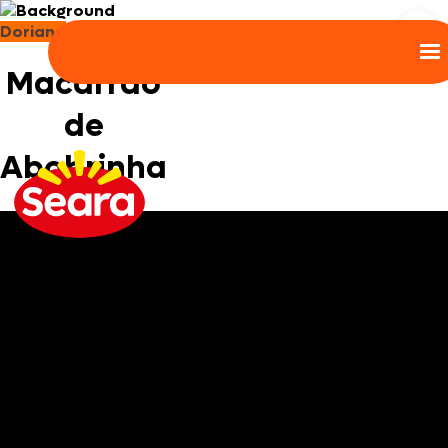
Doriana
Macarrão
de
Abobrinha