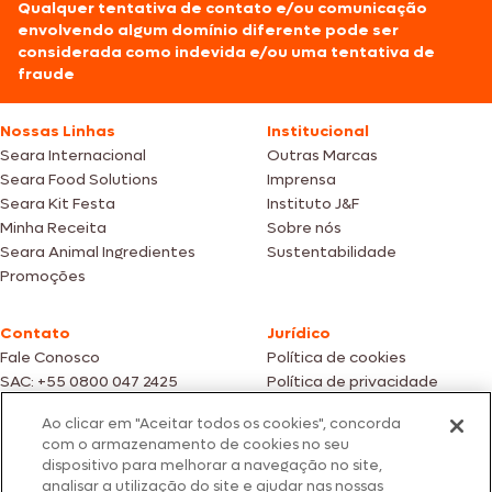
Qualquer tentativa de contato e/ou comunicação
envolvendo algum domínio diferente pode ser
considerada como indevida e/ou uma tentativa de
fraude
Nossas Linhas
Institucional
Seara Internacional
Outras Marcas
Seara Food Solutions
Imprensa
Seara Kit Festa
Instituto J&F
Minha Receita
Sobre nós
Seara Animal Ingredientes
Sustentabilidade
Promoções
Contato
Jurídico
Fale Conosco
Política de cookies
SAC: +55 0800 047 2425
Política de privacidade
Ao clicar em "Aceitar todos os cookies", concorda
Fotos meramente ilustrativas | Ofertas válidas enquanto durarem os
com o armazenamento de cookies no seu
estoques dos nossos parceiros | Vendas sujeitas a análise e confirmação
dispositivo para melhorar a navegação no site,
de dados.
analisar a utilização do site e ajudar nas nossas
Os preços, promoções e condições de pagamento são válidos