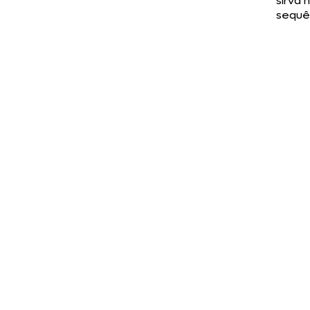
sirva 
sequê