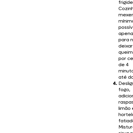
frigide
Cozin
mexen
mínim
possív
apena
para 
deixar
queim
por c
de 4
minut
até do
Deslig
fogo,
adicio
raspa
limão 
hortel
fatiad
Mistur