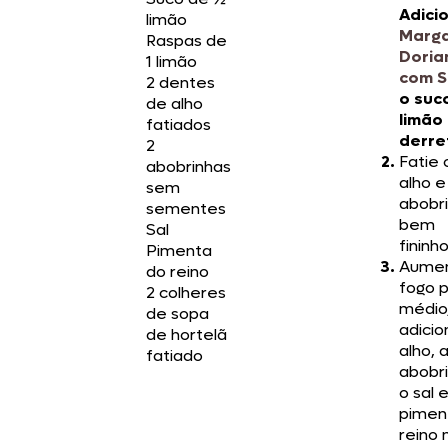
Adici
limão
Marga
Raspas de
Dori
a
1 limão
com S
2 dentes
o suc
de alho
limão
fatiados
derre
2
Fatie 
abobrinhas
alho e
sem
abobr
sementes
bem
Sal
fininho
Pimenta
Aumen
do reino
fogo 
2 colheres
médio/
de sopa
adicio
de hortelã
alho, 
fatiado
abobri
o sal 
pimen
reino 