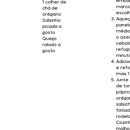
emba
1 colher de
marca
chá de
escolh
orégano
Aque
Salsinha
panel
picada a
médio
gosto
o azei
Queijo
cebol
ralado a
refog
gosto
minut
Adicio
e ref
mais 1
Junte
de to
pápric
oréga
salsic
fatia
rodela
Cozin
molho