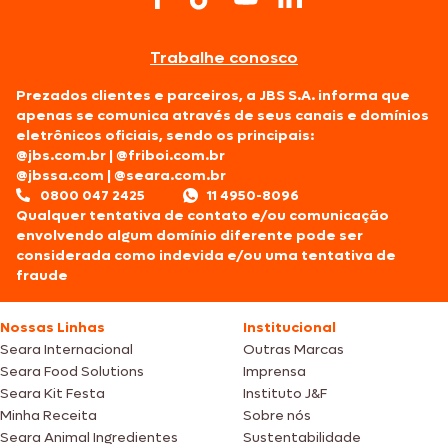
Trabalhe conosco
Prezados clientes e parceiros, a JBS S.A. informa que
apenas se comunica através de seus canais e domínios
eletrônicos oficiais, sendo os principais:
@jbs.com.br
|
@friboi.com.br
@jbssa.com
|
@seara.com.br
0800 047 2425
11 4950-8096
Qualquer tentativa de contato e/ou comunicação
envolvendo algum domínio diferente pode ser
considerada como indevida e/ou uma tentativa de
fraude
Nossas Linhas
Institucional
Seara Internacional
Outras Marcas
Seara Food Solutions
Imprensa
Seara Kit Festa
Instituto J&F
Minha Receita
Sobre nós
Seara Animal Ingredientes
Sustentabilidade