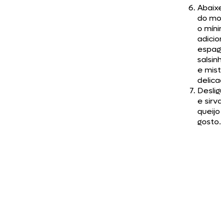
Abaix
do mo
o mín
adicio
espag
salsin
e mis
delic
Deslig
e sir
queijo
gosto.