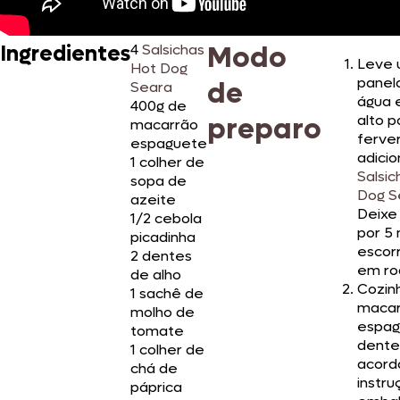
Modo
Ingredientes
4
Salsichas
Leve
Hot Dog
panel
de
Seara
água 
400g de
preparo
alto p
macarrão
ferve
espaguete
adicio
1 colher de
Salsic
sopa de
Dog S
azeite
Deixe
1/2 cebola
por 5 
picadinha
escorr
2 dentes
em ro
de alho
Cozin
1 sachê de
macar
molho de
espag
tomate
dente
1 colher de
acord
chá de
instr
páprica