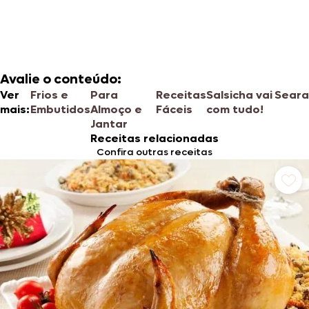
Avalie o conteúdo:
Ver
Frios e
Para
Receitas
Salsicha vai
Seara
mais:
Embutidos
Almoço e
Fáceis
com tudo!
Jantar
Receitas relacionadas
Confira outras receitas