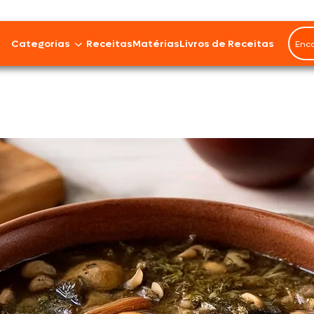
Rendimento
6
Categorias
Receitas
Matérias
Livros de Receitas
p
0%
Bovinos
Cordeiro
Carnes Suínas
Aves
Frios e Embutidos
Peixes e Frutos do Mar
100% Vegetal