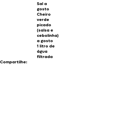
Sal a
gosto
Cheiro
verde
picado
(salsa e
cebolinha)
a gosto
1 litro de
água
filtrada
Compartilhe: