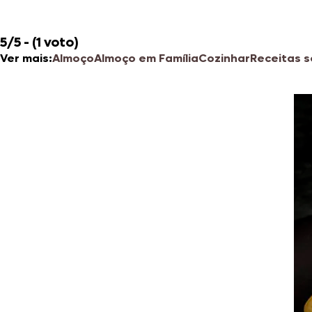
5/5 - (1 voto)
Ver mais:
Almoço
Almoço em Família
Cozinhar
Receitas 