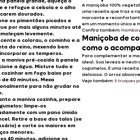
ma panela grande, aqueça o
A maniçoba 100% vegetal 
e e refogue a cebola e o alho
uma receita que traz a r
icarem dourados.
marcante e reconfortant
one os pimentões picados e
em um momento único e 
ue por mais alguns minutos até
Confira também:
Hambúrg
amoleçam levemente.
Maniçoba de co
cente o colorau, o cominho e a
como o acompa
nta do reino, mexendo bem
incorporar os temperos.
Para complementar a mani
 a maniva pré-cozida à panela
ideal. Sua leveza e neut
cione a água. Misture tudo e
cogumelos. É uma receita
 cozinhar em fogo baixo por
deliciosa. O arroz absorv
 de 40 minutos. Mexa
Veja também:
5 truques p
ionalmente para não grudar no
o.
nto a maniva cozinha, prepare
gumelos: limpe-os
cadamente com um pano úmido
ncel. Retire a base dos talos (se
sário) e corte os maiores em
ços menores.
os 40 minutos, adicione os