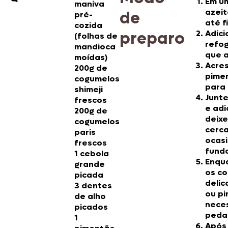
Em u
maniva
azeit
de
pré-
até f
cozida
preparo
Adici
(folhas de
refog
mandioca
que 
moídas)
Acres
200g de
pime
cogumelos
para 
shimeji
Junte
frescos
e adi
200g de
deixe
cogumelos
cerca
paris
ocas
frescos
fund
1 cebola
Enqua
grande
os co
picada
deli
3 dentes
ou pi
de alho
neces
picados
peda
1
Após 