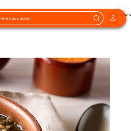
Preparo
1h15
orções