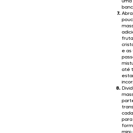
uma
banc
Abra
pouc
mass
adic
frut
crist
e as
pass
mist
até 
esta
inco
Divi
mass
part
trans
cad
para
form
mini-