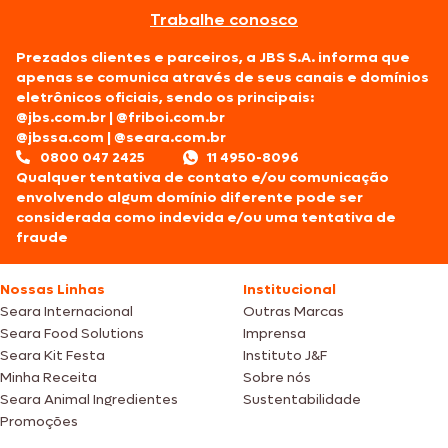
Trabalhe conosco
Prezados clientes e parceiros, a JBS S.A. informa que
apenas se comunica através de seus canais e domínios
eletrônicos oficiais, sendo os principais:
@jbs.com.br
|
@friboi.com.br
@jbssa.com
|
@seara.com.br
0800 047 2425
11 4950-8096
Qualquer tentativa de contato e/ou comunicação
envolvendo algum domínio diferente pode ser
considerada como indevida e/ou uma tentativa de
fraude
Nossas Linhas
Institucional
Seara Internacional
Outras Marcas
Seara Food Solutions
Imprensa
Seara Kit Festa
Instituto J&F
Minha Receita
Sobre nós
Seara Animal Ingredientes
Sustentabilidade
Promoções