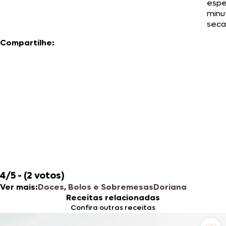
espe
minu
secar
Compartilhe:
4/5 - (2 votos)
Ver mais:
Doces, Bolos e Sobremesas
Doriana
Receitas relacionadas
Confira outras receitas