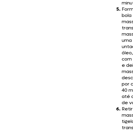
minu
For
bola
mass
trans
mass
uma 
unta
óleo
com
e de
mas
desc
por 
40 m
até 
de v
Reti
mass
tigel
trans