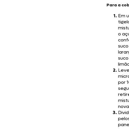
Para a co
Em 
tigel
mist
o aç
confe
suco
laran
suco
limão
Leve
micr
por 
segu
retir
mist
nova
Divi
pelo
pane