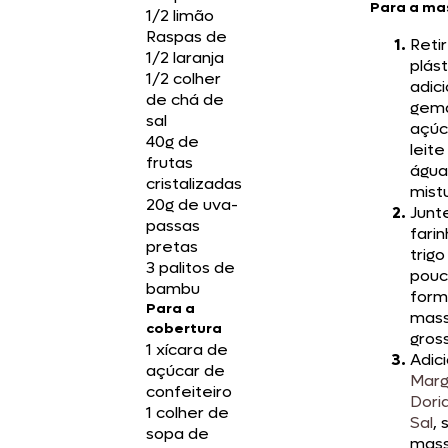
Para a ma
1/2 limão
Raspas de
Reti
1/2 laranja
plást
1/2 colher
adic
de chá de
gema
sal
açúca
40g de
leit
frutas
água
cristalizadas
mist
20g de uva-
Junt
passas
fari
pretas
trigo
3 palitos de
pouc
bambu
form
Para a
mas
cobertura
gros
1 xícara de
Adic
açúcar de
Marg
confeiteiro
Dori
1 colher de
Sal
, 
sopa de
mass