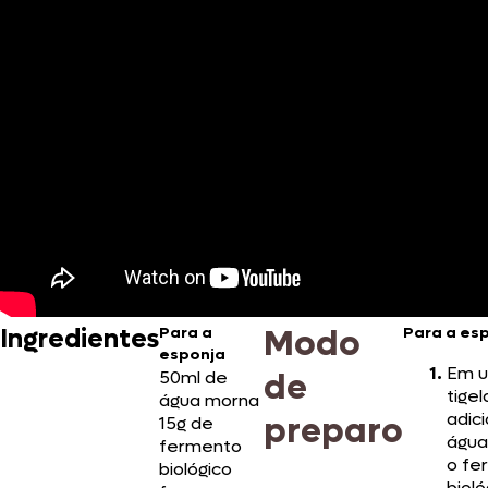
Modo
Ingredientes
Para a
Para a es
esponja
Em 
de
50ml de
tigel
água morna
adic
preparo
15g de
água
fermento
o fe
biológico
bioló