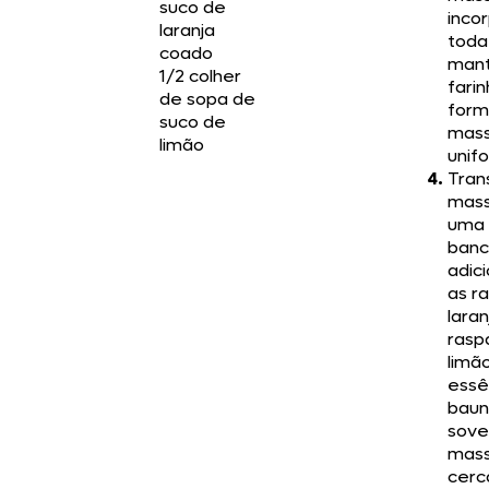
suco de
inco
laranja
toda
coado
mant
1/2 colher
farin
de sopa de
form
suco de
mas
limão
unif
Trans
mass
uma
banc
adici
as r
laran
rasp
limão
essê
baun
sove
mass
cerc