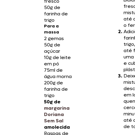
fresco
fres
50g de
mist
farinha de
até 
trigo
o fe
Para a
Adic
massa
fari
2 gemas
trigo
50g de
até 
açúcar
uma 
10g de leite
e cu
em pó
plást
75ml de
Deix
água morna
mist
200g de
desc
farinha de
em l
trigo
quen
50g de
cerc
margarina
minu
Doriana
até 
Sem Sal
de t
amolecida
Raspas de