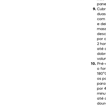
pane
Cubr
duas
com
e de
mas
desc
por 
2 ho
até 
dobr
volu
Pré-
o fo
180º
os p
para
por 
minu
até 
dour