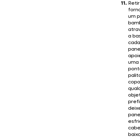
Reti
forn
um p
bam
atra
a ba
cad
pane
apoi
uma 
pont
pali
copo
qual
obje
prefi
deix
pane
esfr
cabe
baixo