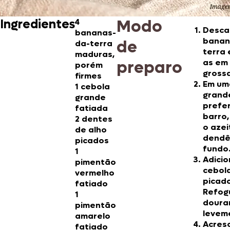
Modo
Ingredientes
4
Desca
bananas-
banan
de
da-terra
terra 
maduras,
preparo
as em
porém
gross
firmes
Em um
1 cebola
grand
grande
prefe
fatiada
barro,
2 dentes
o azei
de alho
dendê
picados
fundo
1
Adicio
pimentão
cebola
vermelho
picad
fatiado
Refog
1
doura
pimentão
levem
amarelo
Acres
fatiado