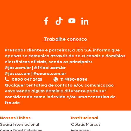
Trabalhe conosco
Prezados clientes e parceiros, a JBS S.A. informa que
apenas se comunica através de seus canais e domínios
eletrônicos oficiais, sendo os principais:
@jbs.com.br
|
@friboi.com.br
@jbssa.com
|
@seara.com.br
0800 047 2425
11 4950-8096
Qualquer tentativa de contato e/ou comunicação
envolvendo algum domínio diferente pode ser
considerada como indevida e/ou uma tentativa de
fraude
Nossas Linhas
Institucional
Seara Internacional
Outras Marcas
Seara Food Solutions
Imprensa