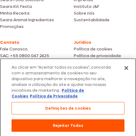
Seara Kit Festa
Instituto J&F
Minha Receita
Sobre nós
Seara Animal Ingredientes
Sustentabilidade
Promoções
Contato
Jurídico
Fale Conosco
Política de cookies
SAC: +55 0800 047 2425
Política de privacidade
Ao clicar em "Aceitar todos os cookies", concorda
Fotos meramente ilustrativas | Ofertas válidas enquanto durarem os
com o armazenamento de cookies no seu
estoques dos nossos parceiros | Vendas sujeitas a análise e confirmação
dispositivo para melhorar a navegação no site,
de dados.
analisar a utilização do site e ajudar nas nossas
Os preços, promoções e condições de pagamento são válidos
iniciativas de marketing.
Política de
exclusivamente para compras efetuadas em nossos parceiros.
Todos os produtos estão sujeitos a disponibilidade de estoque.
Cookies
Política de Privacidade
SEARA – CNPJ: 02.914.460/0202-67 – Av. Marginal Direita do Tietê, 500,
Definições de cookies
São Paulo/SP – CEP 05.118-100
© 2026 Seara. Todos os direitos reservados
Rejeitar Todos