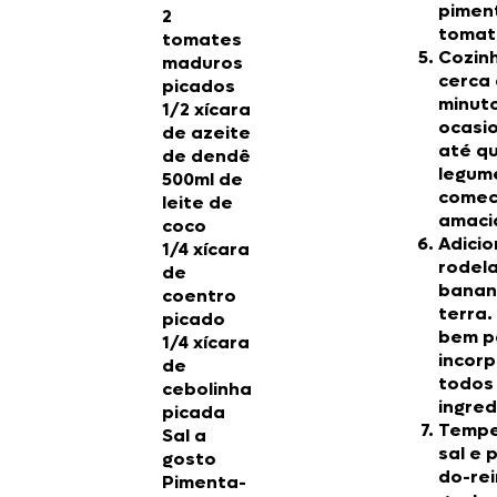
pimen
2
tomat
tomates
Cozin
maduros
cerca 
picados
minut
1/2 xícara
ocasi
de azeite
até q
de dendê
legum
500ml de
comec
leite de
amaci
coco
Adicio
1/4 xícara
rodel
de
banan
coentro
terra.
picado
bem p
1/4 xícara
incorp
de
todos
cebolinha
ingred
picada
Tempe
Sal a
sal e 
gosto
do-rei
Pimenta-