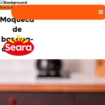
Para Almoço e Jantar
Moqueca
de
banana-
da-terra