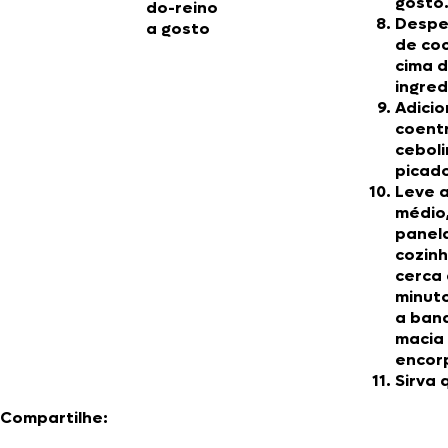
gosto
do-reino
Despej
a gosto
de co
cima 
ingred
Adicio
coentr
cebol
picad
Leve 
médio
panel
cozinh
cerca 
minut
a bana
macia
encor
Sirva 
Compartilhe: