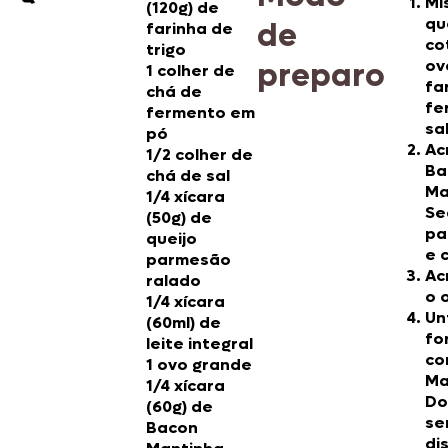
Mi
(120g) de
qu
de
farinha de
co
trigo
preparo
ov
1 colher de
fa
chá de
fe
fermento em
sal
pó
Ac
1/2 colher de
Ba
chá de sal
Ma
1/4 xícara
Se
(50g) de
pa
queijo
e 
parmesão
Ac
ralado
o 
1/4 xícara
Un
(60ml) de
fo
leite integral
co
1 ovo grande
Ma
1/4 xícara
Do
(60g) de
se
Bacon
di