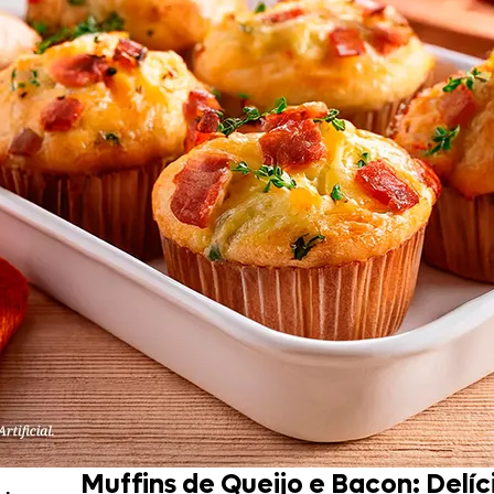
Doces, Bolos e Sobremesas
Pães e Massas
Bebidas
Entrevistas
Muffins de Queijo e Bacon: Delíc