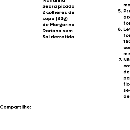
Mantinha
ma
Seara
picado
Pr
2 colheres de
at
sopa (30g)
fo
de
Margarina
Le
Doriana sem
fo
Sal
derretida
16
ce
mi
Nã
co
de
pa
fi
se
de
Compartilhe: