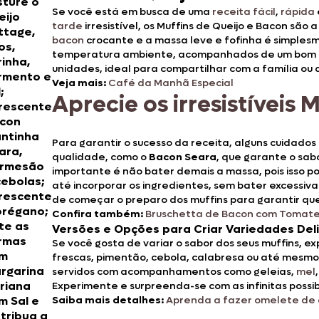
sture o
Se você está em busca de uma
receita fácil
,
rápida
eijo
tarde
irresistível, os Muffins de Queijo e Bacon são
ttage,
bacon
crocante e a massa leve e fofinha é simplesme
os,
temperatura ambiente, acompanhados de um bom caf
rinha,
unidades, ideal para compartilhar com a família ou 
rmento e
Veja mais:
Café da Manhã Especial
;
Aprecie os irresistíveis
rescente
con
ntinha
Para garantir o sucesso da receita, alguns cuidados
ara
,
qualidade, como o
Bacon Seara
, que garante o sabo
rmesão
importante é não bater demais a massa, pois isso p
cebolas;
até incorporar os ingredientes, sem bater excessiv
rescente
de começar o preparo dos muffins para garantir qu
orégano;
Confira também:
Bruschetta de Bacon com Tomate
te as
Versões e Opções para Criar Variedades Del
rmas
Se você gosta de variar o sabor dos seus muffins, 
m
frescas, pimentão, cebola, calabresa ou até mesmo o
rgarina
servidos com acompanhamentos como geleias,
mel
riana
Experimente e surpreenda-se com as infinitas possi
m Sal
e
Saiba mais detalhes:
Aprenda a fazer omelete de 
stribua a