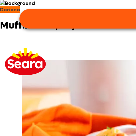
Doriana
Muffins de queijo e bacon