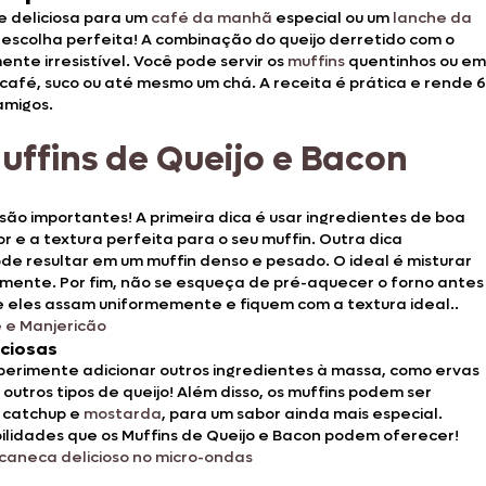
e deliciosa para um
café da manhã
especial ou um
lanche da
 a escolha perfeita! A combinação do queijo derretido com o
nte irresistível. Você pode servir os
muffins
quentinhos ou em
é, suco ou até mesmo um chá. A receita é prática e rende 6
amigos.
 Muffins de Queijo e Bacon
 são importantes! A primeira dica é usar ingredientes de boa
r e a textura perfeita para o seu muffin. Outra dica
ode resultar em um muffin denso e pesado. O ideal é misturar
amente. Por fim, não se esqueça de pré-aquecer o forno antes
e eles assam uniformemente e fiquem com a textura ideal..
 e Manjericão
iciosas
experimente adicionar outros ingredientes à massa, como ervas
utros tipos de queijo! Além disso, os muffins podem ser
, catchup e
mostarda
, para um sabor ainda mais especial.
bilidades que os Muffins de Queijo e Bacon podem oferecer!
caneca delicioso no micro-ondas