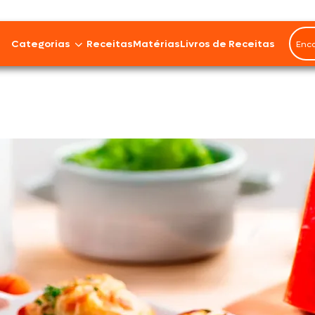
Rendimento
6 porções
Categorias
Receitas
Matérias
Livros de Receitas
Bovinos
Cordeiro
Carnes Suínas
Aves
Frios e Embutidos
Peixes e Frutos do Mar
100% Vegetal