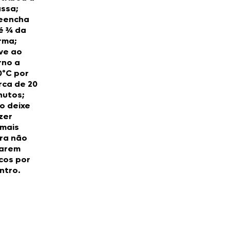
ssa;
eencha
é ¾ da
rma;
ve ao
rno a
0ºC por
rca de 20
nutos;
o deixe
zer
mais
ra não
carem
cos por
ntro.