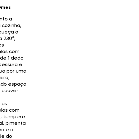
gumes
nto a
 cozinha,
queça o
a 230º;
as
elas com
 de 1 dedo
pessura e
bua por uma
ira,
ndo espaço
a couve-
 as
elas com
e, tempere
al, pimenta
no e a
e do