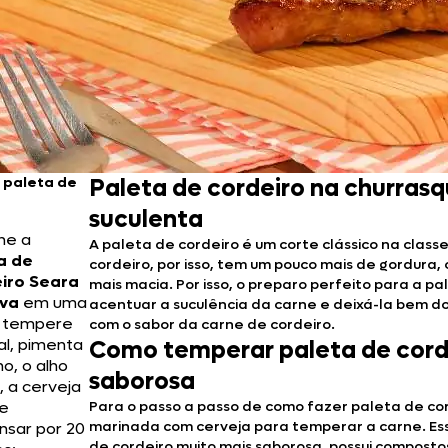
 paleta de
Paleta de cordeiro na churrasq
suculenta
ne a
A paleta de cordeiro é um corte clássico na class
a de
cordeiro, por isso, tem um pouco mais de gordur
iro Seara
mais macia. Por isso, o preparo perfeito para a p
va
em uma
acentuar a suculência da carne e deixá-la bem d
, tempere
com o sabor da carne de cordeiro.
al, pimenta
Como temperar paleta de cord
no, o alho
saborosa
, a cerveja
xe
Para o passo a passo de como fazer paleta de co
marinada com cerveja para temperar a carne. Ess
nsar por 20
de cordeiro muito mais saborosa, possui composto