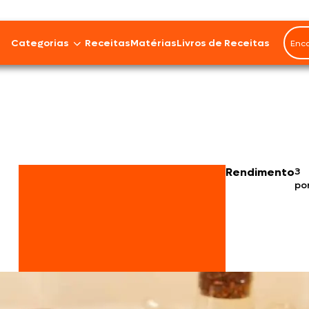
Categorias
Receitas
Matérias
Livros de Receitas
Bovinos
Cordeiro
Carnes Suínas
Rendimento
3
po
Aves
Frios e Embutidos
Peixes e Frutos do Mar
100% Vegetal