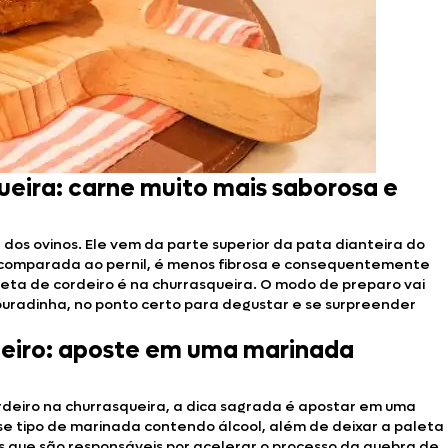
ueira: carne muito mais saborosa e
e dos ovinos. Ele vem da parte superior da pata dianteira do
a, comparada ao pernil, é menos fibrosa e consequentemente
aleta de cordeiro é na churrasqueira. O modo de preparo vai
ouradinha, no ponto certo para degustar e se surpreender
eiro: aposte em uma marinada
rdeiro na churrasqueira, a dica sagrada é apostar em uma
e tipo de marinada contendo álcool, além de deixar a paleta
s que são responsáveis por acelerar o processo da quebra de