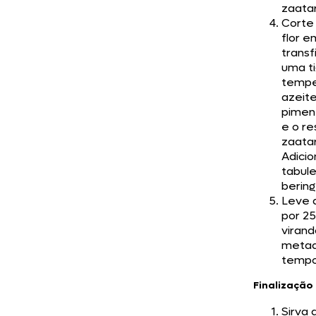
zaatar
Corte
flor e
transf
uma ti
temp
azeite,
pimen
e o re
zaatar
Adicio
tabule
bering
Leve 
por 25
virand
metad
tempo
Finalização
Sirva 