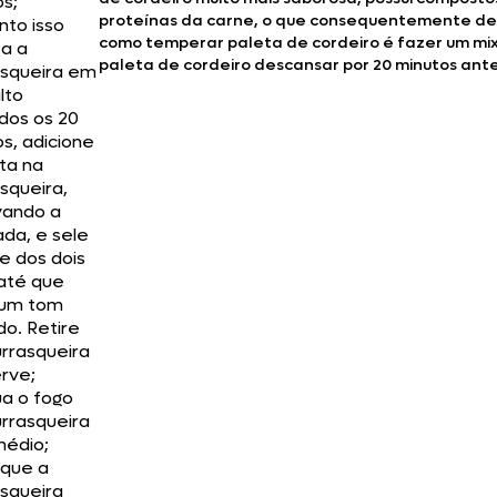
s;
proteínas da carne, o que consequentemente deix
nto isso
como temperar paleta de cordeiro é fazer um mix 
a a
paleta de cordeiro descansar por 20 minutos antes
asqueira em
lto
dos os 20
s, adicione
ta na
squeira,
vando a
da, e sele
e dos dois
 até que
 um tom
o. Retire
rrasqueira
rve;
ua o fogo
rrasqueira
médio;
 que a
squeira