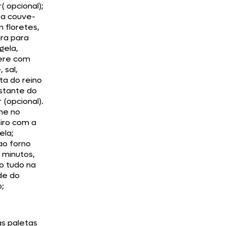
( opcional);
 a couve-
m floretes,
ira para
gela,
ere com
 sal,
ta do reino
stante do
 (opcional).
ne no
iro com a
ela;
ao forno
 minutos,
o tudo na
e do
;
as paletas