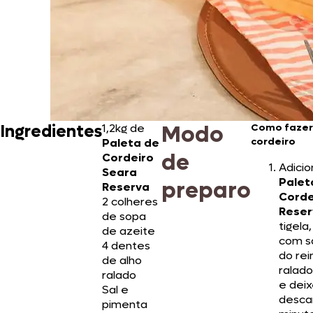
Modo
Ingredientes
1,2kg de
Como fazer
cordeiro
Paleta de
de
Cordeiro
Adicio
Seara
Palet
preparo
Reserva
Corde
2 colheres
Reser
de sopa
tigela
de azeite
com s
4 dentes
do rei
de alho
ralado
ralado
e dei
Sal e
desca
pimenta