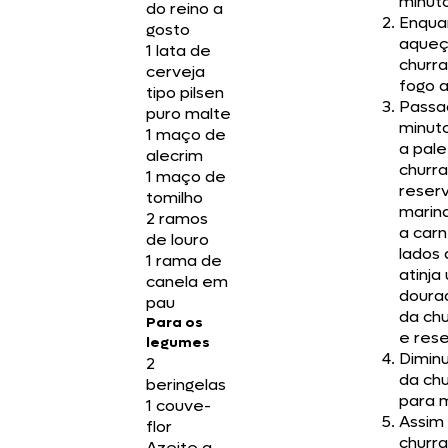
minuto
do reino a
Enqua
gosto
aqueç
1 lata de
churr
cerveja
fogo a
tipo pilsen
Passa
puro malte
minuto
1 maço de
a pale
alecrim
churra
1 maço de
reser
tomilho
marina
2 ramos
a carn
de louro
lados
1 rama de
atinja
canela em
dourad
pau
da chu
Para os
e rese
legumes
Dimin
2
da chu
beringelas
para 
1 couve-
Assim
flor
churra
Azeite a