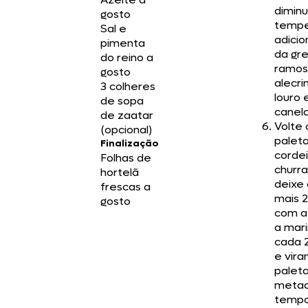
diminu
gosto
tempe
Sal e
adicio
pimenta
da gre
do reino a
ramos
gosto
alecri
3 colheres
louro 
de sopa
canela
de zaatar
Volte
(opcional)
palet
Finalização
cordei
Folhas de
churra
hortelã
deixe 
frescas a
mais 
gosto
com a
a mar
cada 
e vira
palet
metad
tempo