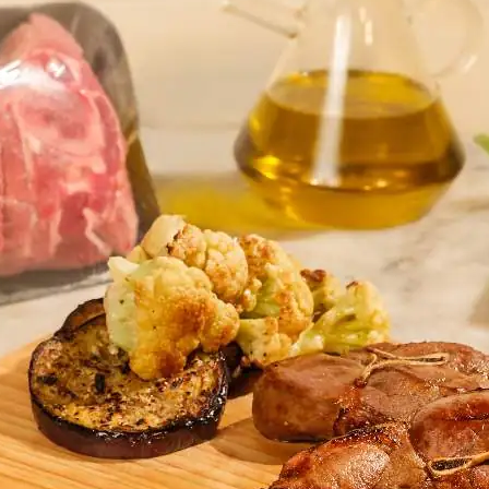
Doces, Bolos e Sobremesas
Pães e Massas
Bebidas
Entrevistas