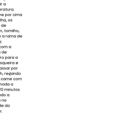
ir a
ratura.
ne por cima
lha, os
 de
m, tomilho,
e a rama de
;
 com a
a de
ro para a
squeira e
assar por
2h, regando
 carne com
inada a
20 minutos
ndo a
a na
e do
;