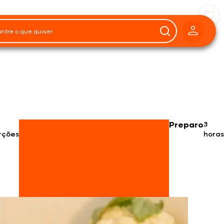
Preparo
3
rções
horas