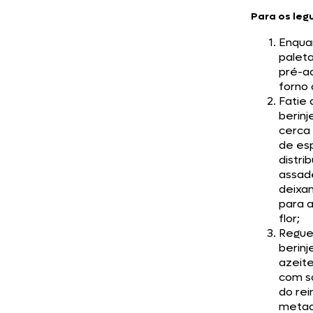
Para os le
Enqua
paleta
pré-a
forno 
Fatie 
berinj
cerca
de es
distri
assade
deixa
para 
flor;
Regue
berinj
azeit
com s
do rei
metad