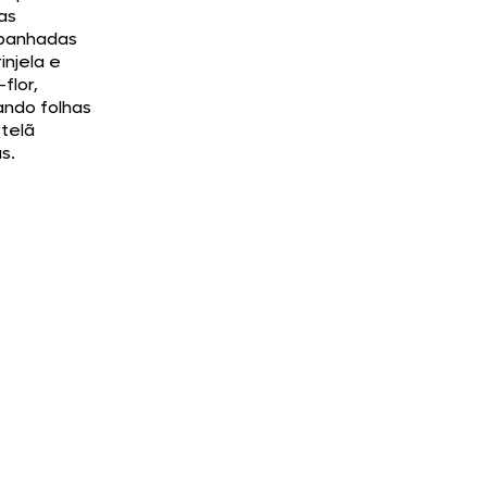
as
panhadas
injela e
flor,
ando folhas
telã
s.