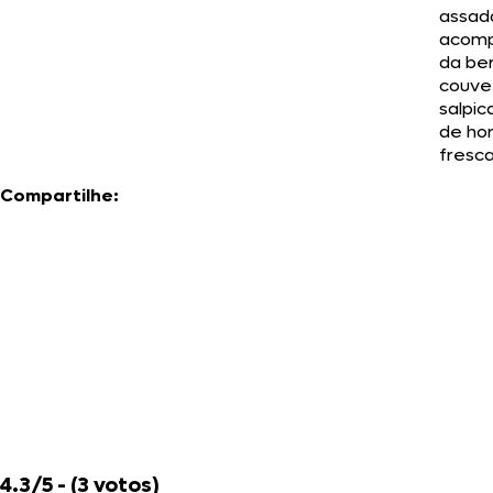
assad
acom
da ber
couve-
salpic
de hor
fresca
Compartilhe:
4.3/5 - (3 votos)