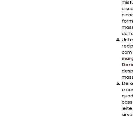
mist
bisco
pica
form
mass
do f
Unte
reci
com
marg
Dori
desp
mass
Deix
e co
quad
pass
leit
sirva