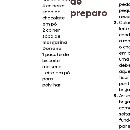
de
peda
4 colheres
preparo
pequ
sopa de
rese
chocolate
Colo
em pó
leite
2 colher
cond
sopa de
a ma
margarina
o ch
Doriana
em 
1 pacote de
uma 
biscoito
deix
maisena
aque
Leite em pó
fica
para
pont
polvilhar
briga
Assi
brig
come
solta
fund
pane