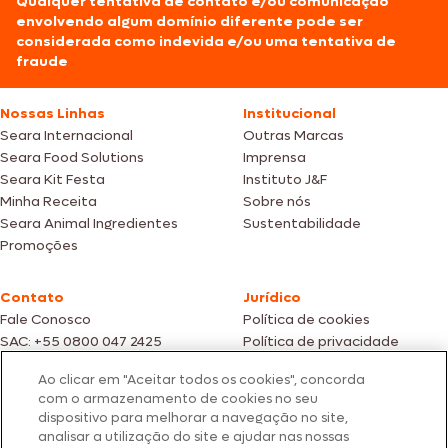
Qualquer tentativa de contato e/ou comunicação
envolvendo algum domínio diferente pode ser
considerada como indevida e/ou uma tentativa de
fraude
Nossas Linhas
Institucional
Seara Internacional
Outras Marcas
Seara Food Solutions
Imprensa
Seara Kit Festa
Instituto J&F
Minha Receita
Sobre nós
Seara Animal Ingredientes
Sustentabilidade
Promoções
Contato
Jurídico
Fale Conosco
Política de cookies
SAC: +55 0800 047 2425
Política de privacidade
Ao clicar em "Aceitar todos os cookies", concorda
Fotos meramente ilustrativas | Ofertas válidas enquanto durarem os
com o armazenamento de cookies no seu
estoques dos nossos parceiros | Vendas sujeitas a análise e confirmação
dispositivo para melhorar a navegação no site,
de dados.
analisar a utilização do site e ajudar nas nossas
Os preços, promoções e condições de pagamento são válidos