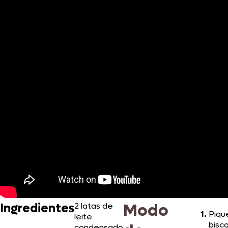
Modo
Ingredientes
2 latas de
Piqu
leite
bisc
condensado