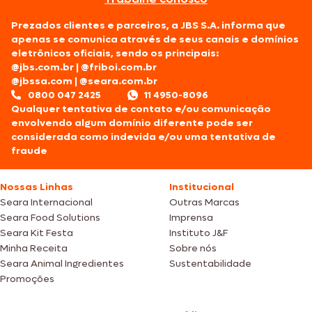
Prezados clientes e parceiros, a JBS S.A. informa que
apenas se comunica através de seus canais e domínios
eletrônicos oficiais, sendo os principais:
@jbs.com.br
|
@friboi.com.br
@jbssa.com
|
@seara.com.br
0800 047 2425
11 4950-8096
Qualquer tentativa de contato e/ou comunicação
envolvendo algum domínio diferente pode ser
considerada como indevida e/ou uma tentativa de
fraude
Nossas Linhas
Institucional
Seara Internacional
Outras Marcas
Seara Food Solutions
Imprensa
Seara Kit Festa
Instituto J&F
Minha Receita
Sobre nós
Seara Animal Ingredientes
Sustentabilidade
Promoções