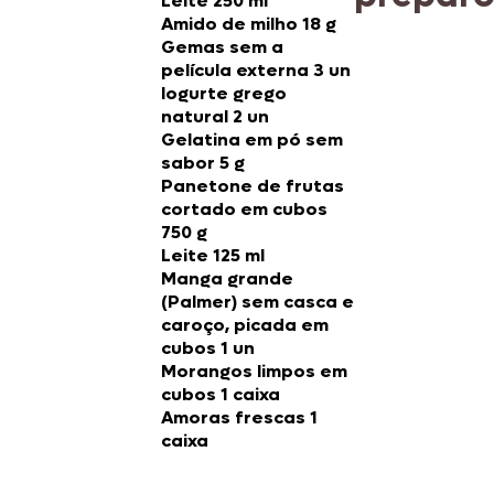
Leite 250 ml
Amido de milho 18 g
Gemas sem a
película externa 3 un
Iogurte grego
natural 2 un
Gelatina em pó sem
sabor 5 g
Panetone de frutas
cortado em cubos
750 g
Leite 125 ml
Manga grande
(Palmer) sem casca e
caroço, picada em
cubos 1 un
Morangos limpos em
cubos 1 caixa
Amoras frescas 1
caixa