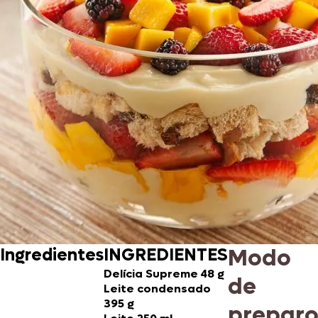
Modo
Ingredientes
INGREDIENTES
Delícia Supreme 48 g
de
Leite condensado
395 g
prepar