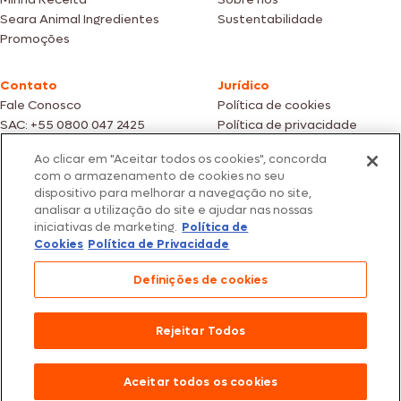
Seara Animal Ingredientes
Sustentabilidade
Promoções
Contato
Jurídico
Fale Conosco
Política de cookies
SAC: +55 0800 047 2425
Política de privacidade
Ao clicar em "Aceitar todos os cookies", concorda
Fotos meramente ilustrativas | Ofertas válidas enquanto durarem os
com o armazenamento de cookies no seu
estoques dos nossos parceiros | Vendas sujeitas a análise e confirmação
dispositivo para melhorar a navegação no site,
de dados.
analisar a utilização do site e ajudar nas nossas
Os preços, promoções e condições de pagamento são válidos
iniciativas de marketing.
Política de
exclusivamente para compras efetuadas em nossos parceiros.
Todos os produtos estão sujeitos a disponibilidade de estoque.
Cookies
Política de Privacidade
SEARA – CNPJ: 02.914.460/0202-67 – Av. Marginal Direita do Tietê, 500,
Definições de cookies
São Paulo/SP – CEP 05.118-100
© 2026 Seara. Todos os direitos reservados
Rejeitar Todos
Aceitar todos os cookies