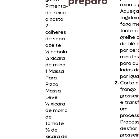
preparo
reino a 
Pimenta-
Aqueça
do-reino
frigidei
a gosto
fogo mé
2
Junte o
colheres
grelhe 
de sopa
de filé 
azeite
por cer
½ cebola
minutos
¼ xícara
para qu
de milho
lados 
1 Massa
por igua
Para
Corte o 
Pizza
frango
Massa
grosse
Leve
e transf
⅓ xícara
um
de molho
process
de
Proces
tomate
desfiar
⅔ de
grossei
xícara de