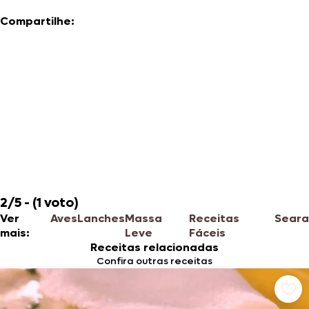
Compartilhe:
2/5 - (1 voto)
Ver
Aves
Lanches
Massa
Receitas
Seara
mais:
Leve
Fáceis
Receitas relacionadas
Confira outras receitas