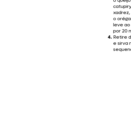
o queijo
catupir
xadrez,
o oréga
leve ao
por 20 
Retire 
e sirva 
sequenc