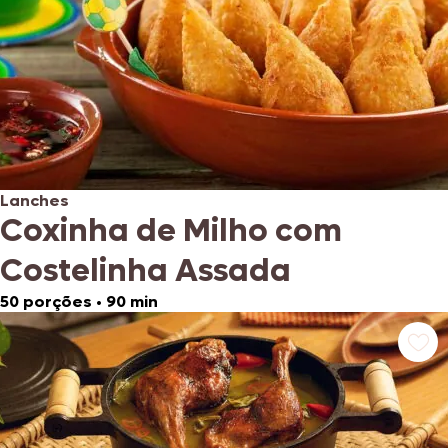
Lanches
Coxinha de Milho com
Costelinha Assada
50 porções
•
90 min