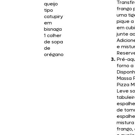
Transfir
queijo
frango 
tipo
uma tig
catupiry
pique a
em
em cubi
bisnaga
junte ao
1 colher
Adicion
de sopa
e mistu
de
Reserv
orégano
Pré-aq
forno a
Disponh
Massa 
Pizza 
Leve s
tabuleir
espalhe
de tom
espalhe
mistura
frango,