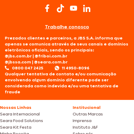
Trabalhe conosco
Prezados clientes e parceiros, a JBS S.A. informa que
apenas se comunica através de seus canais e domínios
eletrônicos oficiais, sendo os principais:
@jbs.com.br
|
@friboi.com.br
@jbssa.com
|
@seara.com.br
0800 047 2425
11 4950-8096
Qualquer tentativa de contato e/ou comunicação
envolvendo algum domínio diferente pode ser
considerada como indevida e/ou uma tentativa de
fraude
Nossas Linhas
Institucional
Seara Internacional
Outras Marcas
Seara Food Solutions
Imprensa
Seara Kit Festa
Instituto J&F
Minha Receita
Sobre nós