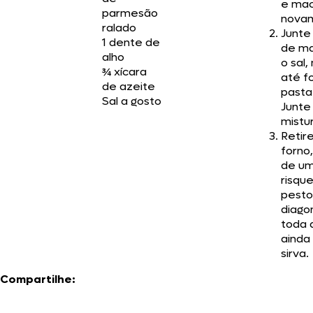
e ma
parmesão
nova
ralado
Junte
1 dente de
de ma
alho
o sal
¾ xícara
até f
de azeite
pasta
Sal a gosto
Junte
mistu
Retir
forno
de um
risqu
pesto,
diago
toda 
ainda
sirva.
Compartilhe: