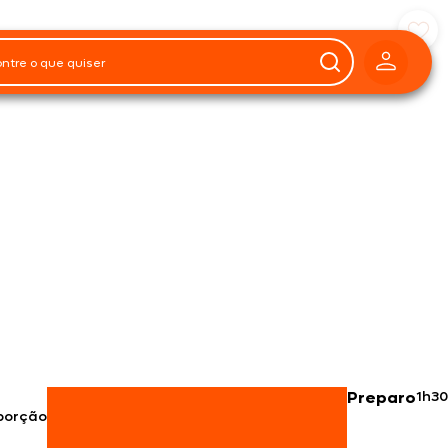
1
Preparo
1h30
porção