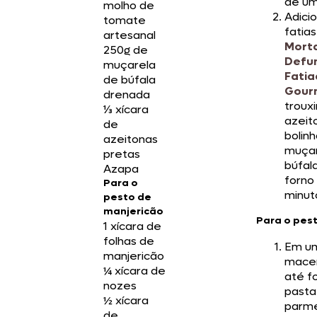
de um
molho de
Adici
tomate
fatia
artesanal
Mort
250g de
Defu
muçarela
Fatia
de búfala
Gour
drenada
trouxi
⅓ xícara
azeit
de
bolin
azeitonas
muçar
pretas
búfal
Azapa
forno
Para o
minut
pesto de
manjericão
Para o pes
1 xícara de
folhas de
Em um
manjericão
macer
¼ xícara de
até f
nozes
pasta
½ xícara
parme
de