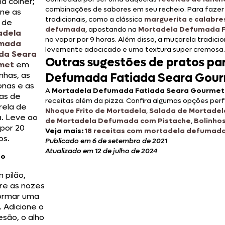
a colher;
combinações de sabores em seu recheio. Para faze
one as
tradicionais, como a clássica
marguerita
e
calabre
s de
defumada
, apostando na
Mortadela Defumada F
adela
no vapor por 9 horas. Além disso, a muçarela tradici
mada
levemente adocicado e uma textura super cremosa.
da Seara
Outras sugestões de pratos pa
met
em
nhas, as
Defumada Fatiada Seara Gou
onas e as
A
Mortadela Defumada Fatiada Seara Gourmet
has de
receitas além da pizza. Confira algumas opções perf
ela de
Nhoque Frito de Mortadela
,
Salada de Mortadel
a. Leve ao
de Mortadela Defumada com Pistache
,
Bolinho
 por 20
Veja mais:
18 receitas com mortadela defumada
os.
Publicado em 6 de setembro de 2021
Atualizado em 12 de julho de 2024
to
 pilão,
e as nozes
ormar uma
. Adicione o
são, o alho