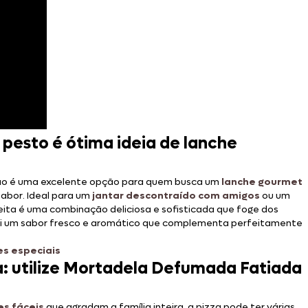
pesto é ótima ideia de lanche
cão é uma excelente opção para quem busca um
lanche gourmet
abor. Ideal para um
jantar descontraído com amigos
ou um
ceita é uma combinação deliciosa e sofisticada que foge dos
i um sabor fresco e aromático que complementa perfeitamente
es especiais
: utilize Mortadela Defumada Fatiada
es fáceis
que agradam a família inteira, a pizza pode ter várias