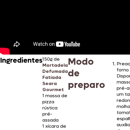
Modo
Ingredientes
150g de
Prea
Mortadela
forno
de
Defumada
Dispo
Fatiada
preparo
massa
Seara
pré-
Gourmet
um ta
1 massa de
redon
pizza
molho
rústica
toma
pré-
espal
assada
auxíli
1 xícara de