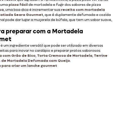
r uma
pizza fácil
de mortadela e fugir dos sabores de pizza
sa
, uma boa dica é incrementar sua
receita com mortadela
atiada Seara Gourmet
, que é duplamente defumada e cozida
onal pode dar lugar a muçarela de búfala, que tem um sabor suave,
ra preparar com a Mortadela
rmet
é um ingrediente versátil que pode ser utilizado em diversas
eitas para inovar no cardápio e preparar pratos saborosos:
a com Grão de Bico
,
Torta Cremosa de Mortadela
,
Terrine
s de Mortadela Defumada com Queijo
.
 para criar um lanche gourmet