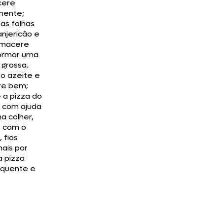
cere
mente;
 as folhas
njericão e
, macere
ormar uma
 grossa.
 o azeite e
re bem;
e a pizza do
, com ajuda
a colher,
e com o
 fios
nais por
a pizza
 quente e