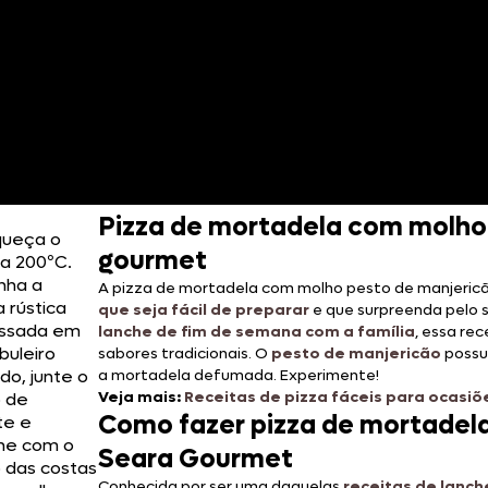
Pizza de mortadela com molho 
queça o
gourmet
 a 200ºC.
nha a
A pizza de mortadela com molho pesto de manjeri
 rústica
que seja fácil de preparar
e que surpreenda pelo s
assada em
lanche de fim de semana com a família
, essa re
buleiro
sabores tradicionais. O
pesto de manjericão
possu
do, junte o
a mortadela defumada. Experimente!
Veja mais:
Receitas de pizza fáceis para ocasiõ
 de
Como fazer pizza de mortadela
te e
he com o
Seara Gourmet
o das costas
Conhecida por ser uma daquelas
receitas de lanch