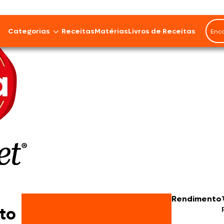
Categorias
Receitas
Matérias
Livros de Receitas
Bovinos
Cordeiro
Carnes Suínas
Aves
Frios e Embutidos
Peixes e Frutos do Mar
Rendimento
100% Vegetal
to