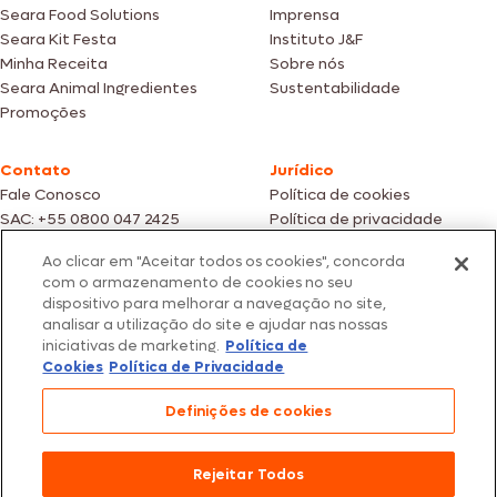
Seara Food Solutions
Imprensa
Seara Kit Festa
Instituto J&F
Minha Receita
Sobre nós
Seara Animal Ingredientes
Sustentabilidade
Promoções
Contato
Jurídico
Fale Conosco
Política de cookies
SAC: +55 0800 047 2425
Política de privacidade
Ao clicar em "Aceitar todos os cookies", concorda
Fotos meramente ilustrativas | Ofertas válidas enquanto durarem os
com o armazenamento de cookies no seu
estoques dos nossos parceiros | Vendas sujeitas a análise e confirmação
dispositivo para melhorar a navegação no site,
de dados.
analisar a utilização do site e ajudar nas nossas
Os preços, promoções e condições de pagamento são válidos
iniciativas de marketing.
Política de
exclusivamente para compras efetuadas em nossos parceiros.
Todos os produtos estão sujeitos a disponibilidade de estoque.
Cookies
Política de Privacidade
SEARA – CNPJ: 02.914.460/0202-67 – Av. Marginal Direita do Tietê, 500,
Definições de cookies
São Paulo/SP – CEP 05.118-100
© 2026 Seara. Todos os direitos reservados
Rejeitar Todos