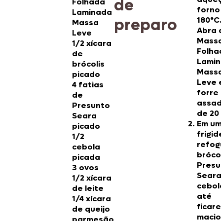
de
Folhada
forno
Laminada
preparo
180°C
Massa
Abra 
Leve
Mass
1/2 xícara
Folha
de
Lami
brócolis
Mass
picado
Leve
4 fatias
forre
de
assad
Presunto
de 20
Seara
Em u
picado
frigid
1/2
refog
cebola
brócol
picada
Presu
3 ovos
Sear
1/2 xícara
cebol
de leite
até
1/4 xícara
ficar
de queijo
macio
parmesão