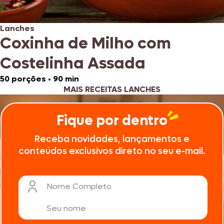
Lanches
Coxinha de Milho com
Costelinha Assada
50 porções
•
90 min
MAIS RECEITAS LANCHES
Fique por dentro
Receba novidades, lançamentos e
conteúdos exclusivos direto no seu e-mail.
Nome Completo