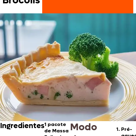
Brócolis
Modo
Ingredientes
1 pacote
Pré-
de
Massa
aqueç