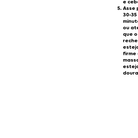
e ceb
Asse 
30-35
minut
ou at
que o
reche
estej
firme 
mass
estej
doura