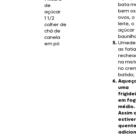
bata m
de
bem os
açúcar
ovos, o
1 1/2
leite, o
colher de
açúcar 
chá de
baunilh
canela
Umede
em pó
as fati
rechea
na mist
no cre
batido;
Aqueç
uma
frigide
em fo
médio.
Assim 
estiver
quente
adicio