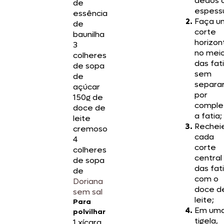
dedos 
de
espess
essência
Faça u
de
corte
baunilha
horizon
3
no mei
colheres
das fati
de sopa
sem
de
separa
açúcar
por
150g de
comple
doce de
a fatia;
leite
Rechei
cremoso
cada
4
corte
colheres
central
de sopa
das fat
de
com o
Doriana
doce d
sem sal
leite;
Para
Em um
polvilhar
tigela,
1 xícara