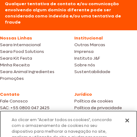
Qualquer tentativa de contato e/ou comunicação
envolvendo algum domínio diferente pode ser
considerada como indevida e/ou uma tentativa de
fraude
Nossas Linhas
Institucional
Seara Internacional
Outras Marcas
Seara Food Solutions
Imprensa
Seara Kit Festa
Instituto J&F
Minha Receita
Sobre nós
Seara Animal Ingredientes
Sustentabilidade
Promoções
Contato
Jurídico
Fale Conosco
Política de cookies
SAC: +55 0800 047 2425
Política de privacidade
Ao clicar em "Aceitar todos os cookies", concorda
Fotos meramente ilustrativas | Ofertas válidas enquanto durarem os
com o armazenamento de cookies no seu
estoques dos nossos parceiros | Vendas sujeitas a análise e confirmação
dispositivo para melhorar a navegação no site,
de dados.