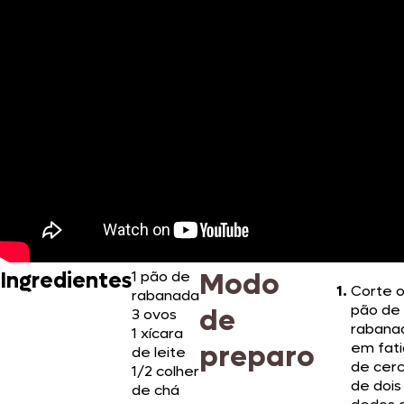
Modo
Ingredientes
1 pão de
Corte 
rabanada
pão de
de
3 ovos
rabana
1 xícara
preparo
em fati
de leite
de cer
1/2 colher
de dois
de chá