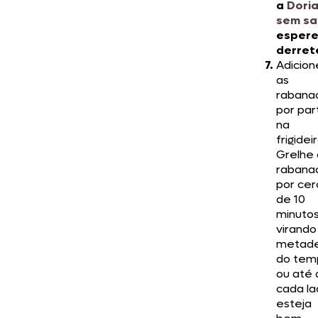
a
Dori
sem sa
esper
derret
Adicion
as
rabana
por par
na
frigideir
Grelhe 
rabana
por cer
de 10
minutos
virando
metad
do tem
ou até
cada l
esteja