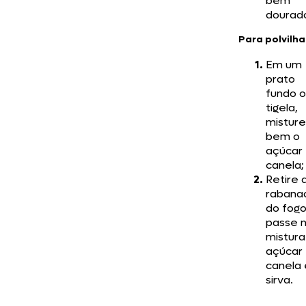
bem
dourad
Para polvilha
Em um
prato
fundo 
tigela,
misture
bem o
açúcar 
canela;
Retire 
rabana
do fogo
passe 
mistura
açúcar
canela 
sirva.