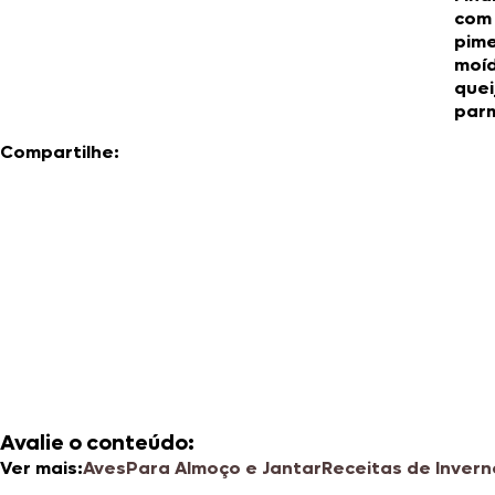
com
pim
moí
quei
par
Compartilhe:
Avalie o conteúdo:
Ver mais:
Aves
Para Almoço e Jantar
Receitas de Invern