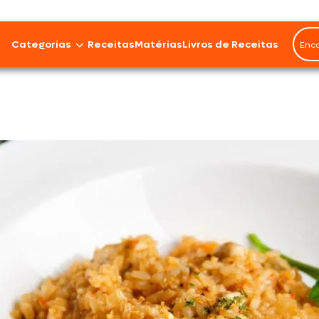
Rendimento
4
Categorias
Receitas
Matérias
Livros de Receitas
porç
Bovinos
Cordeiro
Carnes Suínas
Aves
Frios e Embutidos
Peixes e Frutos do Mar
100% Vegetal