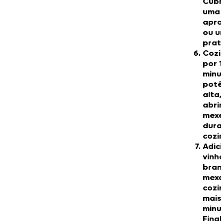
Cub
uma
apr
ou 
prat
Coz
por 
min
pot
alta
abri
mex
dura
cozi
Adic
vinh
bran
mex
cozi
mais
minu
Fina