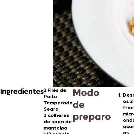
Modo
Ingredientes
2
Filés de
Des
Peito
os 2
de
Temperado
fran
Seara
preparo
micr
3 colheres
ond
de sopa de
aco
manteiga
as