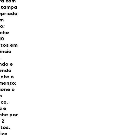
ra com
 tampa
opriada
um
o;
inhe
10
utos em
ência
,
ndo e
endo
nte o
mento;
ione o
o
co,
a e
nhe por
 2
tos.
lize