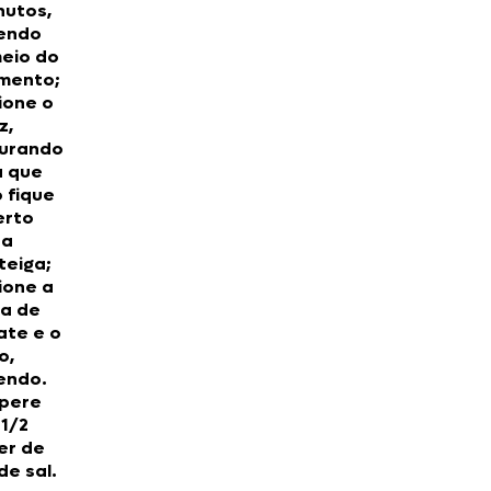
nutos,
endo
eio do
mento;
ione o
z,
turando
a que
 fique
erto
 a
teiga;
ione a
a de
ate e o
o,
endo.
pere
1/2
er de
de sal.