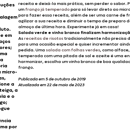
receita e deixá-la mais prática, sem perder o sabor. P
ruções
um
frango já temperado
para só levar direto ao mic
para fazer essa receita, além de ser uma carne de fr
alagem
agilizar a sua receita e diminuir o tempo de preparo 
almoço de última hora. Experimente já em casa!
uto.
Salada verde e vinho branco finalizam harmonizaçã
te em
As
receitas de risotos
tradicionalmente não precisa 
aços
para uma ocasião especial e quiser incrementar ain
ores;
pedida. Uma
salada com folhas verdes
, como alface,
uma
temperada com uma pitada de sal e azeite é uma ent
la
harmonizar, escolha um vinho branco de boa qualid
ria
frango.
 micro-
as,
Publicada em 5 de outubro de 2019
ione a
Atualizada em 22 de maio de 2023
eiga, a
la e o
go;
ogue
ência
ima por