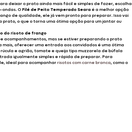
ara deixar o prato ainda mais fácil e simples de fazer, escolha
ro-ondas. O
Filé de Peito Temperado Seara
é a melhor opção
ango de qualidade, ele já vem pronto para preparar. Isso vai
do prato, o que o torna uma ótima opção para um jantar ou
o do risoto de frango
de acompanhamentos, mas se estiver preparando o prato
da mais, oferecer uma entrada aos convidados é uma ótima
 rúcula e agrião, tomate e queijo tipo muzzarela de búfala
rada igualmente simples e rápida de preparar. Para
ade, ideal para acompanhar
risotos com carne branca
, como o