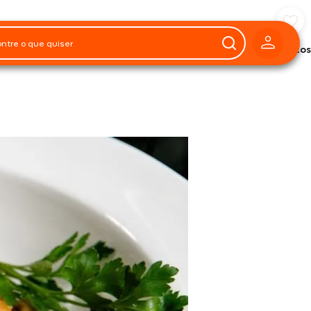
Preparo
20
ões
minutos