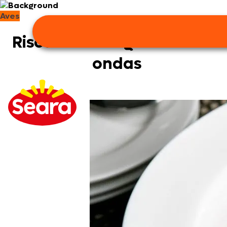
Aves
Risoto de Frango no Micro-
ondas