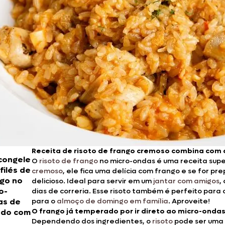
Doces, Bolos e Sobremesas
Pães e Massas
Bebidas
Entrevistas
Receita de risoto de frango cremoso combina com d
congele
O
risoto de frango
no micro-ondas é uma receita super
 filés de
cremoso
, ele fica uma delícia com frango e se for p
go no
delicioso. Ideal para servir em um
jantar com amigos
,
o-
dias de correria. Esse risoto também é perfeito para
as de
para o
almoço de domingo em família
. Aproveite!
O frango já temperado por ir direto ao micro-ondas
rdo com
Dependendo dos ingredientes, o
risoto
pode ser uma 