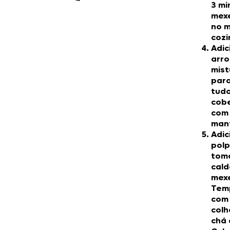
3 mi
mex
no m
cozi
Adic
arro
mis
par
tudo
cob
com
man
Adic
polp
tom
cald
mex
Tem
com 
colh
chá 