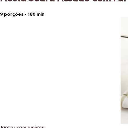
9 porções
•
180 min
Jantar com amigos