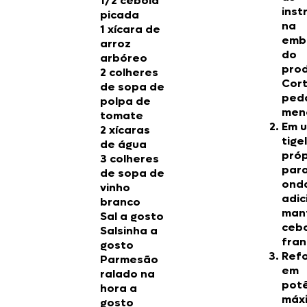
1/2 cebola
inst
picada
na
1 xícara de
emb
arroz
do
arbóreo
prod
2 colheres
Cor
de sopa de
ped
polpa de
men
tomate
Em 
2 xícaras
tige
de água
próp
3 colheres
para
de sopa de
ond
vinho
adic
branco
mant
Sal a gosto
cebo
Salsinha a
fran
gosto
Ref
Parmesão
em
ralado na
pot
hora a
máx
gosto