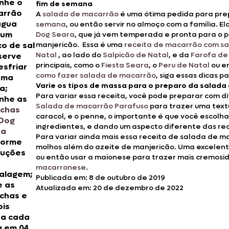
nhe o
fim de semana
arrão
A
salada de macarrão
é uma ótima pedida para pr
água
semana
, ou então servir no almoço com a família. 
 um
Dog Seara
, que já vem temperada e pronta para o p
o de sal
manjericão. Essa é uma
receita de macarrão com sa
Natal
, ao lado do
Salpicão de Natal
, e da
Farofa de
serve
principais, como o
Fiesta Seara
, o
Peru de Natal
ou e
esfriar
como fazer salada de macarrão
, siga essas dicas p
uma
Varie os tipos de massa para o preparo da salada
a;
Para variar essa receita, você pode preparar com d
nhe as
Salada de macarrão Parafuso
para trazer uma textu
ichas
caracol, e o penne, o importante é que você escolha 
 Dog
ingredientes, e dando um aspecto diferente das re
ra
Para variar ainda mais essa receita de salada de m
forme
molhos além do azeite de manjericão. Uma excelente
ruções
ou então usar a maionese para trazer mais cremos
macarronese
.
alagem;
Publicada em: 8 de outubro de 2019
e as
Atualizada em: 20 de dezembro de 2022
ichas e
is
da cada
a em 04