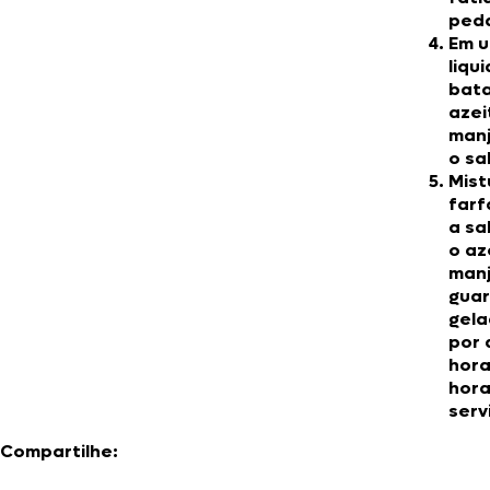
ped
Em 
liqu
bata
azei
manj
o sal
Mist
farf
a sa
o az
manj
gua
gela
por 
hora
hora
servi
Compartilhe: