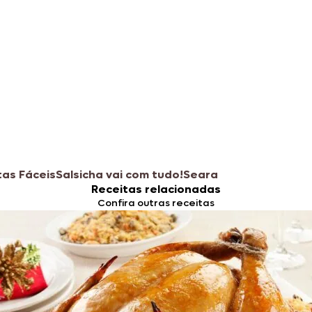
tas Fáceis
Salsicha vai com tudo!
Seara
Receitas relacionadas
Confira outras receitas