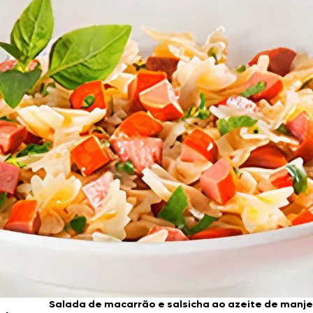
Doces, Bolos e Sobremesas
Pães e Massas
Bebidas
Entrevistas
Salada de macarrão e salsicha ao azeite de manj