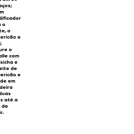
aços;
um
idificador
 o
te, o
ericão e
;
ure o
alle com
lsicha e
eite de
ericão e
rde em
deira
duas
s até a
 de
r.