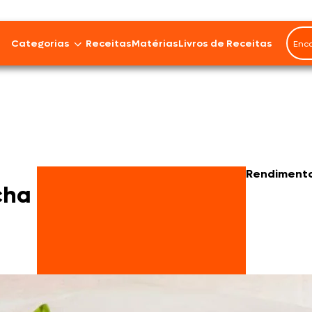
Categorias
Receitas
Matérias
Livros de Receitas
Bovinos
Cordeiro
Carnes Suínas
Rendiment
cha
Aves
Frios e Embutidos
Peixes e Frutos do Mar
100% Vegetal