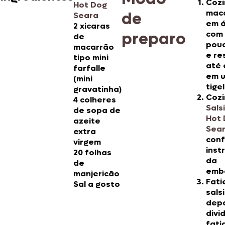
Cozi
Hot Dog
mac
de
Seara
em 
2 xicaras
preparo
com
de
pouc
macarrão
e re
tipo mini
até 
farfalle
em 
(mini
tigel
gravatinha)
Cozi
4 colheres
Sals
de sopa de
Hot
azeite
Sea
extra
con
virgem
inst
20 folhas
da
de
emb
manjericão
Fati
Sal a gosto
sals
depo
divi
fati