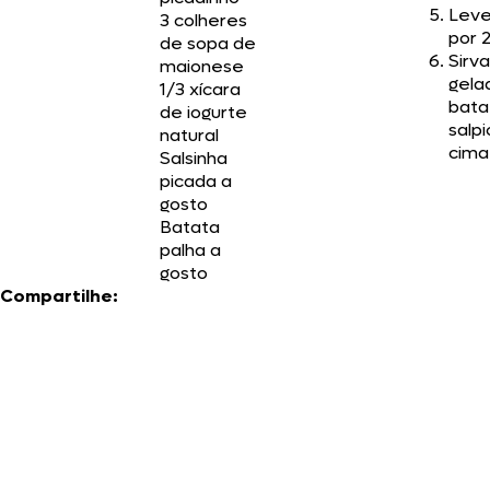
Leve
3 colheres
por 
de sopa de
Sirva
maionese
gela
1/3 xícara
bata
de iogurte
salp
natural
cima
Salsinha
picada a
gosto
Batata
palha a
gosto
Compartilhe: