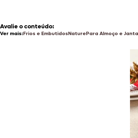
Avalie o conteúdo:
Ver mais:
Frios e Embutidos
Nature
Para Almoço e Janta