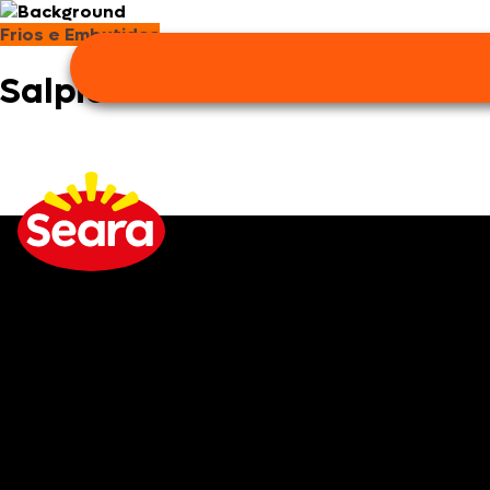
Frios e Embutidos
Salpicão de Presunto