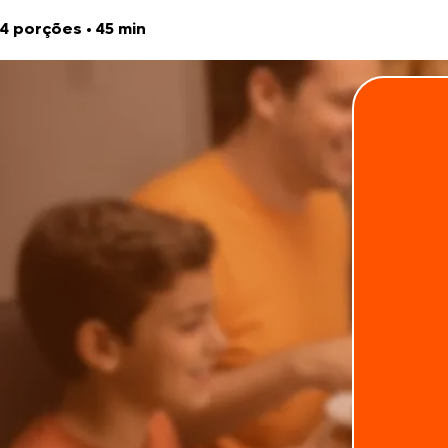
4 porções
•
45 min