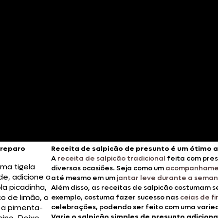
Doces, Bolos e Sobremesas
Pães e Massas
Bebidas
Entrevistas
reparo
Receita de salpicão de presunto é um ótimo 
A
receita de salpicão tradicional
feita com pres
ma tigela
diversas ocasiões. Seja como um
acompanhamen
de, adicione a
até mesmo em um
jantar leve durante a sema
la picadinha,
Além disso, as receitas de salpicão costumam 
co de limão, o
exemplo, costuma fazer sucesso nas
ceias de f
e a pimenta-
celebrações, podendo ser feito com uma varie
Varie o salpicão simples de presunto adiciona
eino. Deixe