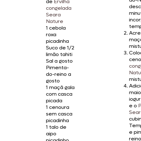
de
Ervilha
desc
congelada
minu
Seara
inco
Nature
temp
1 cebola
Acre
roxa
maçã
picadinha
mist
Suco de 1/2
Colo
limão tahiti
ceno
Sal a gosto
cong
Pimenta-
Natu
do-reino a
mist
gosto
Adic
1 maçã gala
maio
com casca
iogur
picada
e o
P
1 cenoura
Sear
sem casca
cubi
picadinha
Temp
1 talo de
e pi
aipo
reino
picadinho