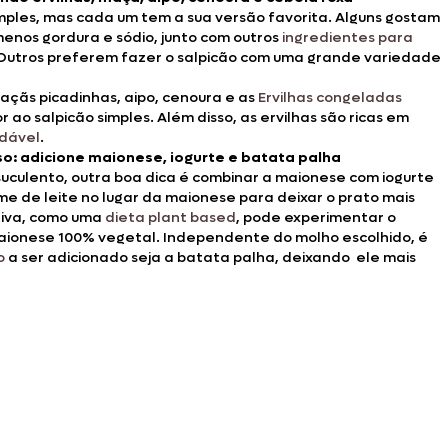
mples, mas cada um tem a sua versão favorita. Alguns gostam
 menos gordura e sódio, junto com outros
ingredientes para
 Outros preferem fazer o salpicão com uma grande variedade
maçãs picadinhas, aipo, cenoura e as
Ervilhas congeladas
r ao salpicão simples. Além disso, as ervilhas são ricas em
udável
.
o: adicione maionese, iogurte e batata palha
 suculento, outra boa dica é combinar a maionese com iogurte
e de leite no lugar da maionese para deixar o prato mais
tiva, como uma
dieta plant based
, pode experimentar o
aionese 100% vegetal. Independente do molho escolhido, é
o
a ser adicionado seja a batata palha, deixando ele mais