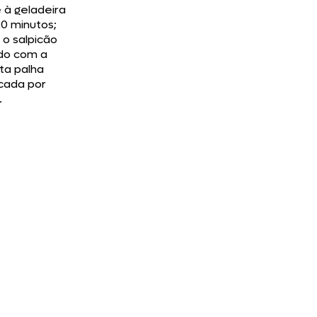
 à geladeira
20 minutos;
 o salpicão
do com a
ta palha
icada por
.