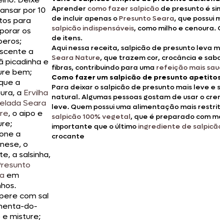
Aprender
como fazer salpicão
de presunto é si
ansar por 10
de incluir apenas o
Presunto Seara
, que possui
tos para
salpicão indispensáveis
, como milho e cenoura.
rporar os
de itens.
eros;
Aqui nessa receita, salpicão de presunto leva 
scente a
Seara Nature
, que trazem cor, crocância e sabo
 picadinha e
fibras, contribuindo para uma
refeição mais sa
ure bem;
Como fazer um salpicão de presunto apetitos
que a
Para deixar o salpicão de presunto mais leve e
ura, a
Ervilha
natural. Algumas pessoas gostam de usar o crem
elada Seara
leve. Quem possui uma alimentação mais restri
re
, o aipo e
salpicão 100% vegetal
, que é preparado com m
ure;
importante que o último
ingrediente de salpicã
ione a
crocante
nese, o
te, a salsinha,
resunto
a
em
nhos.
ere com sal
menta-do-
 e misture;