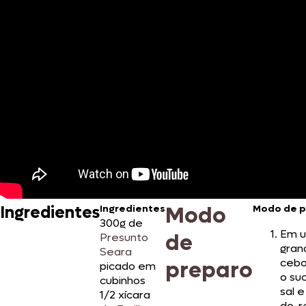
Modo
Ingredientes
Ingredientes
Modo de p
300g de
Em u
de
Presunto
gran
Seara
cebo
preparo
picado em
o su
cubinhos
sal 
1/2 xícara
do-r