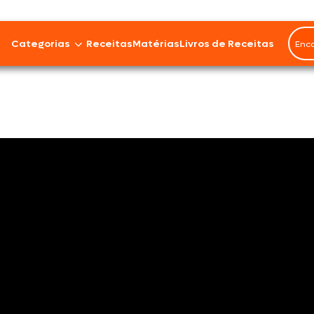
Rendimento
3 porções
Categorias
Receitas
Matérias
Livros de Receitas
Bovinos
Cordeiro
Carnes Suínas
Aves
Frios e Embutidos
Peixes e Frutos do Mar
100% Vegetal