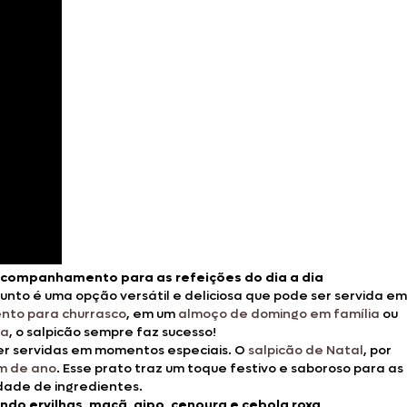
acompanhamento para as refeições do dia a dia
unto é uma opção versátil e deliciosa que pode ser servida em
to para churrasco
, em um
almoço de domingo em família
ou
na
, o salpicão sempre faz sucesso!
ser servidas em momentos especiais. O
salpicão de Natal
, por
im de ano
. Esse prato traz um toque festivo e saboroso para as
dade de ingredientes.
ndo ervilhas, maçã, aipo, cenoura e cebola roxa