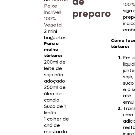
de
100%
Peixe
preparo
siga
Incrível!
prep
100%
indic
Vegetal
emba
2 mini
baguetes
Como faze
Para o
tártaro:
molho
tártaro:
Em 
200ml de
liquid
leite de
junte
soja não
soja,
adoçado
suco
250ml de
e o s
óleo de
até
canola
emuls
Suco de 1
Trans
limão
uma t
1 colher de
adici
chá de
rest
mostarda
ingre