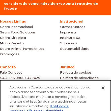
considerada como indevida e/ou uma tentativa de
fraude
Nossas Linhas
Institucional
Seara Internacional
Outras Marcas
Seara Food Solutions
Imprensa
Seara Kit Festa
Instituto J&F
Minha Receita
Sobre nós
Seara Animal Ingredientes
Sustentabilidade
Promoções
Contato
Jurídico
Fale Conosco
Política de cookies
SAC: +55 0800 047 2425
Política de privacidade
Ao clicar em "Aceitar todos os cookies", concorda
Fotos meramente ilustrativas | Ofertas válidas enquanto durarem os
com o armazenamento de cookies no seu
estoques dos nossos parceiros | Vendas sujeitas a análise e confirmação
dispositivo para melhorar a navegação no site,
de dados.
analisar a utilização do site e ajudar nas nossas
Os preços, promoções e condições de pagamento são válidos
iniciativas de marketing.
Política de
exclusivamente para compras efetuadas em nossos parceiros.
Todos os produtos estão sujeitos a disponibilidade de estoque.
Cookies
Política de Privacidade