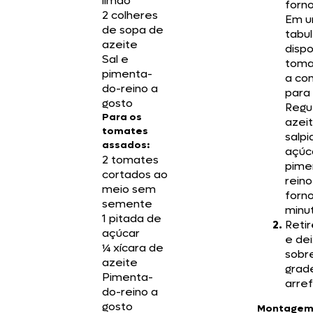
limão
forno
2 colheres
Em 
de sopa de
tabul
azeite
disp
Sal e
toma
pimenta-
a co
do-reino a
para 
gosto
Regu
Para os
azeit
tomates
salpi
assados:
açúc
2 tomates
pime
cortados ao
reino
meio sem
forno
semente
minu
1 pitada de
Retir
açúcar
e dei
¼ xícara de
sobr
azeite
grad
Pimenta-
arre
do-reino a
gosto
Montagem