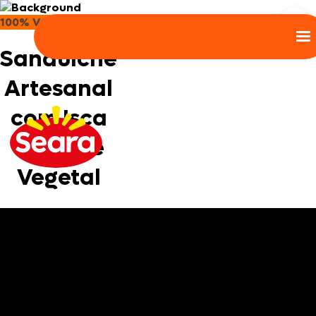
100% Vegetal
Sanduíche
Artesanal
com Isca
de Peixe
Vegetal