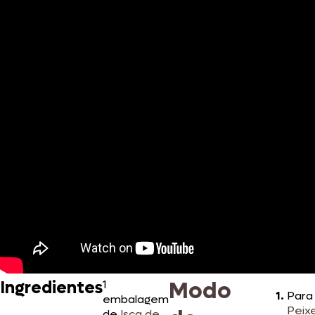
Modo
Ingredientes
1
Para
embalagem
Peixe
de
Isca de