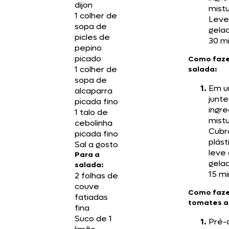
dijon
mist
1 colher de
Leve
sopa de
gelad
picles de
30 mi
pepino
picado
Como faze
1 colher de
salada:
sopa de
Em u
alcaparra
junte
picada fino
ingre
1 talo de
mist
cebolinha
Cubr
picada fino
plást
Sal a gosto
leve 
Para a
gelad
salada:
15 mi
2 folhas de
couve
Como faze
fatiadas
tomates a
fina
Suco de 1
Pré-