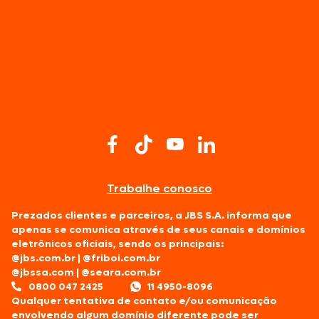
Trabalhe conosco
Prezados clientes e parceiros, a JBS S.A. informa que
apenas se comunica através de seus canais e domínios
eletrônicos oficiais, sendo os principais:
@jbs.com.br
|
@friboi.com.br
@jbssa.com
|
@seara.com.br
0800 047 2425
11 4950-8096
Qualquer tentativa de contato e/ou comunicação
envolvendo algum domínio diferente pode ser