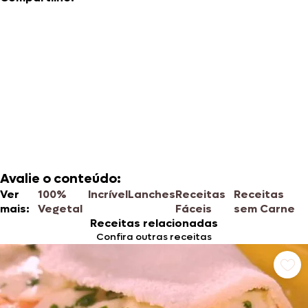
Avalie o conteúdo:
Ver
100%
Incrível
Lanches
Receitas
Receitas
mais:
Vegetal
Fáceis
sem Carne
Receitas relacionadas
Confira outras receitas