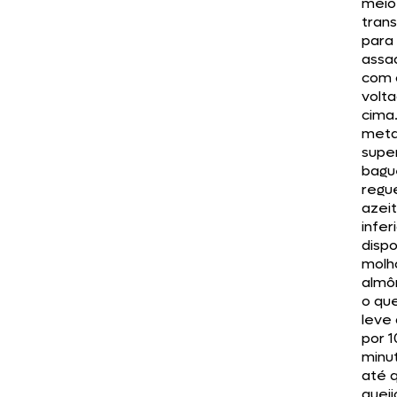
meio
trans
para
assa
com 
volt
cima
met
super
bagu
regu
azeit
infer
disp
molh
almô
o que
leve 
por 1
minu
até 
queij