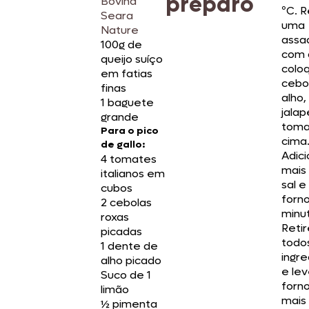
preparo
Bovina
ºC. 
Seara
uma
Nature
assa
100g de
com 
queijo suíço
colo
em fatias
cebol
finas
alho,
1 baguete
jalap
grande
toma
Para o pico
cima
de gallo:
Adic
4 tomates
mais 
italianos em
sal e
cubos
forno
2 cebolas
minu
roxas
Reti
picadas
todo
1 dente de
ingr
alho picado
e le
Suco de 1
forno
limão
mais
½ pimenta