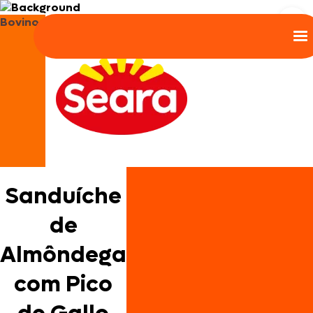
Bovinos
Sanduíche
de
Almôndega
com Pico