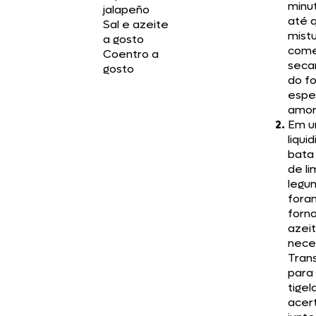
minu
jalapeño
até 
Sal e azeite
mist
a gosto
come
Coentro a
secar
gosto
do f
espe
amor
Em 
liquid
bata
de li
legu
fora
forn
azeit
nece
Trans
para
tigel
acert