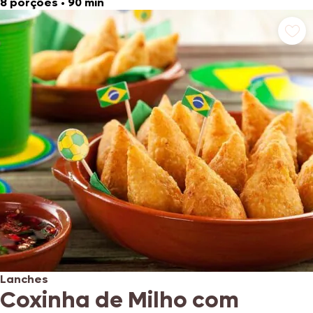
8 porções
•
90 min
Lanches
Coxinha de Milho com