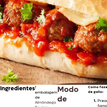
Modo
Ingredientes
1
Como faze
de gallo:
embalagem
de
de
Prea
Almôndega
forno