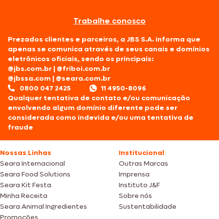
Trabalhe conosco
Prezados clientes e parceiros, a JBS S.A. informa que
apenas se comunica através de seus canais e domínios
eletrônicos oficiais, sendo os principais:
@jbs.com.br
|
@friboi.com.br
@jbssa.com
|
@seara.com.br
0800 047 2425
11 4950-8096
Qualquer tentativa de contato e/ou comunicação
envolvendo algum domínio diferente pode ser
considerada como indevida e/ou uma tentativa de
fraude
Nossas Linhas
Institucional
Seara Internacional
Outras Marcas
Seara Food Solutions
Imprensa
Seara Kit Festa
Instituto J&F
Minha Receita
Sobre nós
Seara Animal Ingredientes
Sustentabilidade
Promoções