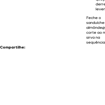
derr
leve
Feche o
sanduíche
almôndeg
corte ao 
sirva na
sequência
Compartilhe: