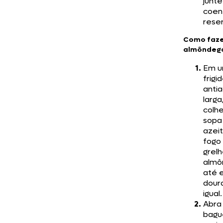
junte
coen
rese
Como faze
almôndeg
Em 
frigi
anti
larga
colh
sopa
azei
fogo
grelh
almô
até 
dour
igual.
Abra
bagu