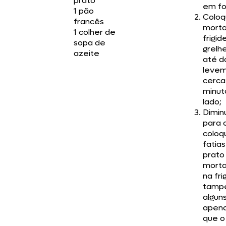
prato
em fo
1 pão
Coloq
francês
morta
1 colher de
frigid
sopa de
grelhe
azeite
até d
levem
cerca
minut
lado;
Dimin
para 
coloq
fatias
prato
morta
na fri
tamp
algun
apena
que o