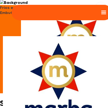
Frios e
Embutidos
Sanduíche