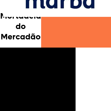
de
Mortadela
do
Mercadão