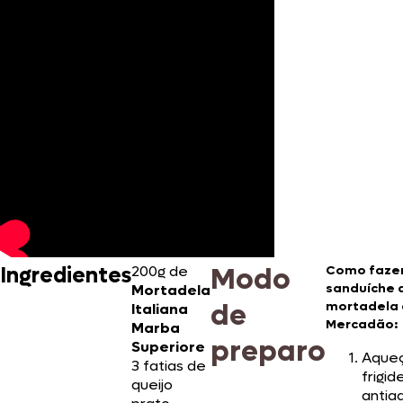
Modo
Ingredientes
200g de
Como faze
sanduíche 
Mortadela
de
mortadela
Italiana
Mercadão:
Marba
preparo
Superiore
Aque
3 fatias de
frigid
queijo
antia