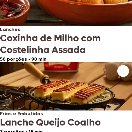
Lanches
Coxinha de Milho com
Costelinha Assada
50 porções
•
90 min
Frios e Embutidos
Lanche Queijo Coalho
3 porções
•
15 min