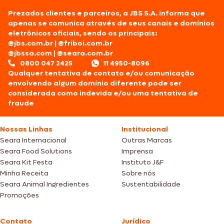
Prezados clientes e parceiros, a JBS S.A. informa que
apenas se comunica através de seus canais e domínios
eletrônicos oficiais, sendo os principais:
@jbs.com.br
|
@friboi.com.br
@jbssa.com
|
@seara.com.br
0800 047 2425
11 4950-8096
Qualquer tentativa de contato e/ou comunicação
envolvendo algum domínio diferente pode ser
considerada como indevida e/ou uma tentativa de
fraude
Nossas Linhas
Institucional
Seara Internacional
Outras Marcas
Seara Food Solutions
Imprensa
Seara Kit Festa
Instituto J&F
Minha Receita
Sobre nós
Seara Animal Ingredientes
Sustentabilidade
Promoções
Contato
Jurídico