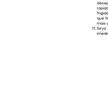
desej
rapid
frigid
que f
mais 
Sirva
imedi