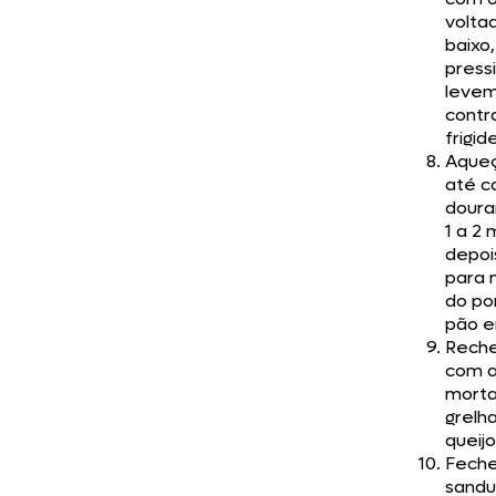
volta
baixo,
press
leve
contr
frigide
Aqueç
até c
doura
1 a 2 
depoi
para 
do po
pão e
Reche
com 
morta
grelh
queijo
Feche
sandu