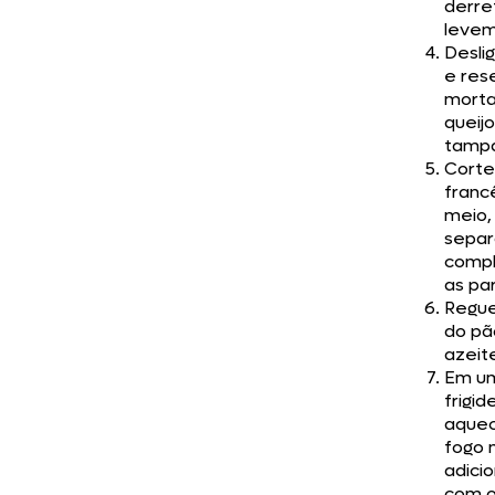
derre
levem
Desli
e res
mort
queijo
tamp
Corte
franc
meio,
separ
comp
as pa
Regue
do pã
azeit
Em u
frigid
aque
fogo 
adici
com o