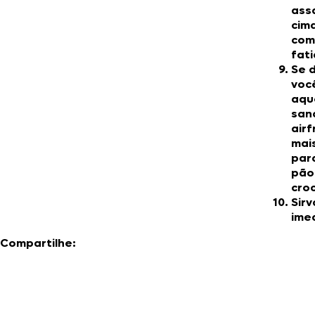
ass
cim
com
fati
Se d
voc
aqu
san
airf
mai
par
pão
cro
Sirv
ime
Compartilhe: