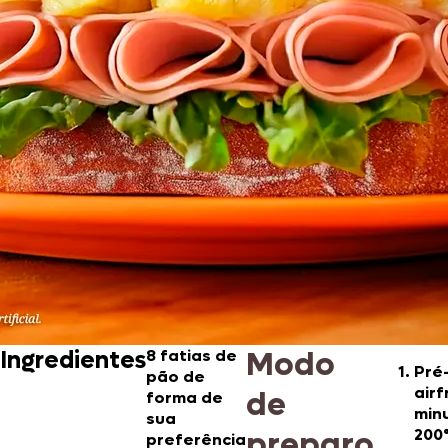
Modo
Ingredientes
8 fatias de
Pré
pão de
airf
de
forma de
min
sua
preparo
200
preferência