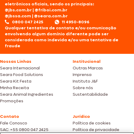
eletrônicos oficiais, sendo os principais:
@jbs.com.br
|
@friboi.com.br
@jbssa.com
|
@seara.com.br
0800 047 2425
11 4950-8096
Qualquer tentativa de contato e/ou comunicação
envolvendo algum domínio diferente pode ser
considerada como indevida e/ou uma tentativa de
fraude
Nossas Linhas
Institucional
Seara Internacional
Outras Marcas
Seara Food Solutions
Imprensa
Seara Kit Festa
Instituto J&F
Minha Receita
Sobre nós
Seara Animal Ingredientes
Sustentabilidade
Promoções
Contato
Jurídico
Fale Conosco
Política de cookies
SAC: +55 0800 047 2425
Política de privacidade