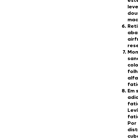
est
lev
dou
mac
Reti
aba
airf
res
Mon
san
col
fol
alf
fati
Em 
adi
fat
Lev
fat
Por 
dist
cub