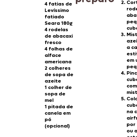
Cor
4 fatias de
rod
Levíssimo
aba
fatiado
peq
Seara 180g
cub
4 rodelas
Mis
de abacaxi
azei
fresco
a ca
4 folhas de
est
alface
em 
americana
peq
2 colheres
Pinc
de sopa de
cub
azeite
com
1 colher de
mist
sopa de
Col
mel
cub
1 pitada de
na 
canela em
airf
pó
por
(opcional)
ou 