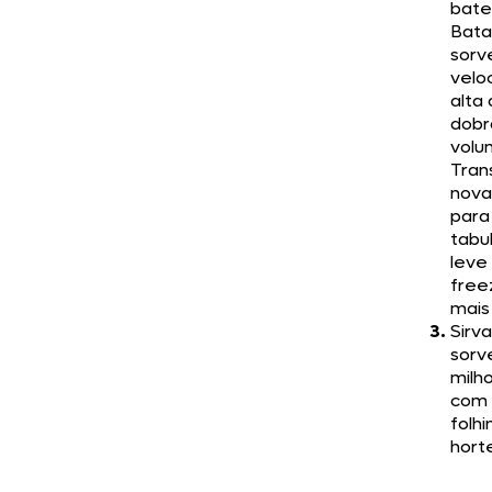
bate
Bata
sorv
velo
alta
dobr
volu
Tran
nov
para
tabu
leve
free
mais
Sirva
sorv
milh
com
folh
horte