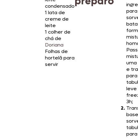
preparo
ingr
condensado
para
1 lata de
sorv
creme de
bata
leite
form
1 colher de
mist
chá de
hom
Doriana
Pass
Folhas de
mist
hortelã para
uma 
servir
e tra
para
tabul
leve
free
3h;
Trans
base
sorv
tabu
para