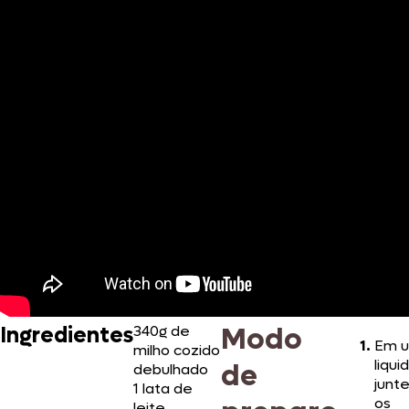
Modo
Ingredientes
340g de
Em 
milho cozido
liqui
de
debulhado
junt
1 lata de
os
leite