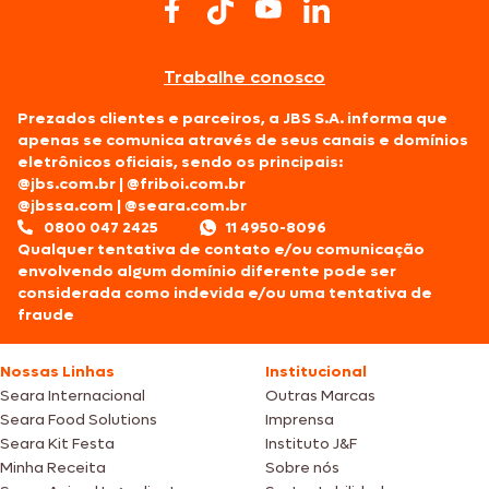
Trabalhe conosco
Prezados clientes e parceiros, a JBS S.A. informa que
apenas se comunica através de seus canais e domínios
eletrônicos oficiais, sendo os principais:
@jbs.com.br
|
@friboi.com.br
@jbssa.com
|
@seara.com.br
0800 047 2425
11 4950-8096
Qualquer tentativa de contato e/ou comunicação
envolvendo algum domínio diferente pode ser
considerada como indevida e/ou uma tentativa de
fraude
Nossas Linhas
Institucional
Seara Internacional
Outras Marcas
Seara Food Solutions
Imprensa
Seara Kit Festa
Instituto J&F
Minha Receita
Sobre nós