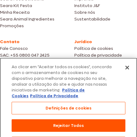
Seara Kit Festa
Instituto J&F
Minha Receita
Sobre nós
Seara Animal Ingredientes
Sustentabilidade
Promoções
Contato
Jurídico
Fale Conosco
Política de cookies
SAC: +55 0800 047 2425
Política de privacidade
Ao clicar em "Aceitar todos os cookies", concorda
Fotos meramente ilustrativas | Ofertas válidas enquanto durarem os
com o armazenamento de cookies no seu
estoques dos nossos parceiros | Vendas sujeitas a análise e confirmação
dispositivo para melhorar a navegação no site,
de dados.
analisar a utilização do site e ajudar nas nossas
Os preços, promoções e condições de pagamento são válidos
iniciativas de marketing.
Política de
exclusivamente para compras efetuadas em nossos parceiros.
Todos os produtos estão sujeitos a disponibilidade de estoque.
Cookies
Política de Privacidade
SEARA – CNPJ: 02.914.460/0202-67 – Av. Marginal Direita do Tietê, 500,
Definições de cookies
São Paulo/SP – CEP 05.118-100
© 2026 Seara. Todos os direitos reservados
Rejeitar Todos