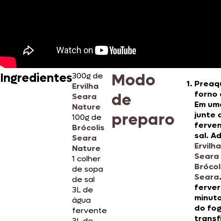
Modo
Ingredientes
300g de
Preaq
Ervilha
forno 
de
Seara
Em um
Nature
preparo
junte 
100g de
ferven
Brócolis
sal. A
Seara
Ervilh
Nature
Seara
1 colher
Brócol
de sopa
Seara
de sal
ferver
3L de
minuto
água
do fog
fervente
transf
3L de