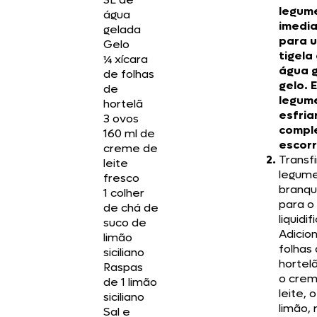
legum
água
imedi
gelada
para 
Gelo
tigela
¼ xícara
água 
de folhas
gelo. 
de
legum
hortelã
esfria
3 ovos
compl
160 ml de
escorr
creme de
Transfi
leite
legum
fresco
branq
1 colher
para o
de chá de
liquidif
suco de
Adicio
limão
folhas
siciliano
hortelã
Raspas
o cre
de 1 limão
leite, 
siciliano
limão,
Sal e