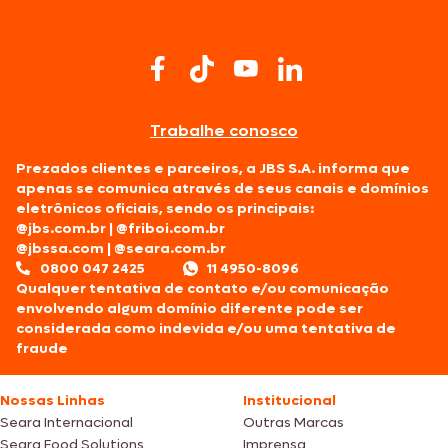
Trabalhe conosco
Prezados clientes e parceiros, a JBS S.A. informa que
apenas se comunica através de seus canais e domínios
eletrônicos oficiais, sendo os principais:
@jbs.com.br
|
@friboi.com.br
@jbssa.com
|
@seara.com.br
0800 047 2425
11 4950-8096
Qualquer tentativa de contato e/ou comunicação
envolvendo algum domínio diferente pode ser
considerada como indevida e/ou uma tentativa de
fraude
Nossas Linhas
Institucional
Seara Internacional
Outras Marcas
Seara Food Solutions
Imprensa