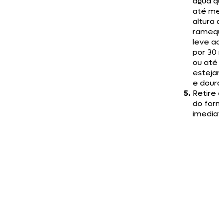
água q
até m
altura 
ramequ
leve a
por 30
ou até
esteja
e dour
Retire 
do forn
imedia