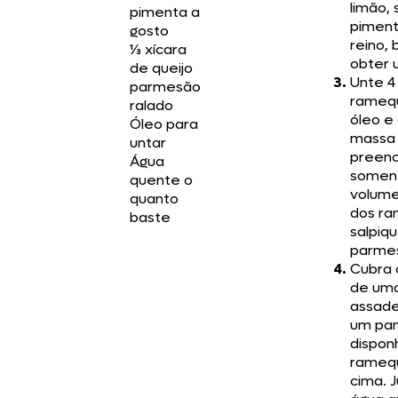
limão, 
pimenta a
piment
gosto
reino,
⅓ xícara
obter 
de queijo
Unte 4
parmesão
rameq
ralado
óleo e 
Óleo para
massa 
untar
preen
Água
somen
quente o
volume
quanto
dos ra
baste
salpiq
parme
Cubra 
de um
assade
um pa
dispon
ramequ
cima. 