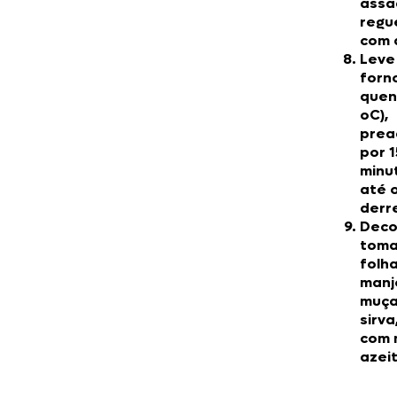
assa
regu
com 
Leve
forn
quen
oC),
prea
por 1
minu
até o
derr
Deco
toma
folh
manj
muça
sirva
com 
azei