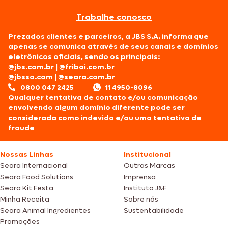
Trabalhe conosco
Prezados clientes e parceiros, a JBS S.A. informa que
apenas se comunica através de seus canais e domínios
eletrônicos oficiais, sendo os principais:
@jbs.com.br
|
@friboi.com.br
@jbssa.com
|
@seara.com.br
0800 047 2425
11 4950-8096
Qualquer tentativa de contato e/ou comunicação
envolvendo algum domínio diferente pode ser
considerada como indevida e/ou uma tentativa de
fraude
Nossas Linhas
Institucional
Seara Internacional
Outras Marcas
Seara Food Solutions
Imprensa
Seara Kit Festa
Instituto J&F
Minha Receita
Sobre nós
Seara Animal Ingredientes
Sustentabilidade
Promoções