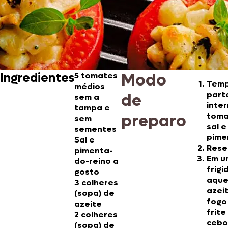
Modo
Ingredientes
5 tomates
Temp
médios
part
de
sem a
inte
tampa e
preparo
toma
sem
sal e
sementes
pime
Sal e
Rese
pimenta-
Em u
do-reino a
frigi
gosto
aque
3 colheres
azei
(sopa) de
fogo
azeite
frite
2 colheres
cebo
(sopa) de