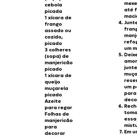
mexe
cebola
até f
picada
maci
1 xícara de
Junt
frango
fran
assado ou
manj
cozido,
refo
picado
um m
3 colheres
Deix
(sopa) de
amor
manjericão
junte
picado
muça
1 xícara de
rese
queijo
um p
muçarela
para
picado
deco
Azeite
Rech
para regar
toma
Folhas de
essa
manjericão
mist
para
Em u
decorar