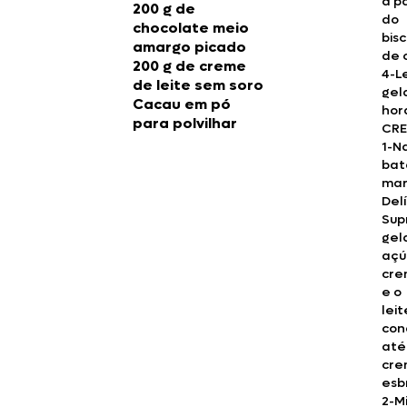
a pa
200 g de
do
chocolate meio
bisc
amargo picado
de 
200 g de creme
4-L
de leite sem soro
gel
Cacau em pó
hor
para polvilhar
CR
1-N
bat
mar
Delí
Sup
gel
açú
cre
e o
leit
con
até
cr
esb
2-M