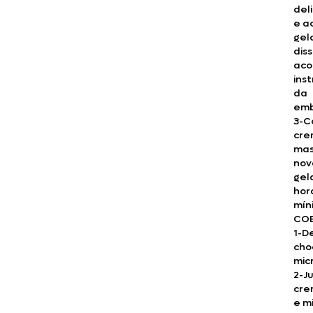
del
e a
gel
dis
aco
ins
da
emb
3-C
cre
mas
nov
gel
hor
mín
CO
1-D
cho
mic
2-J
cre
e m