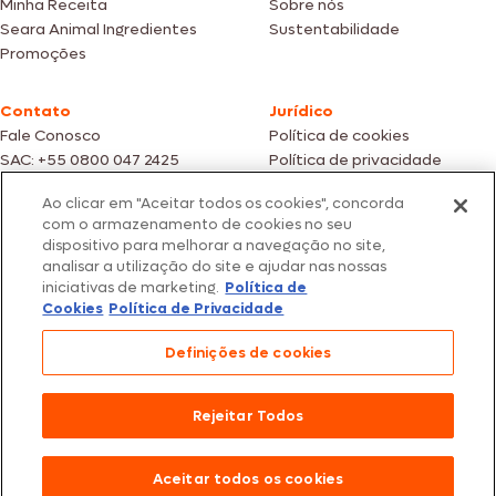
Minha Receita
Sobre nós
Seara Animal Ingredientes
Sustentabilidade
Promoções
Contato
Jurídico
Fale Conosco
Política de cookies
SAC: +55 0800 047 2425
Política de privacidade
Ao clicar em "Aceitar todos os cookies", concorda
Fotos meramente ilustrativas | Ofertas válidas enquanto durarem os
com o armazenamento de cookies no seu
estoques dos nossos parceiros | Vendas sujeitas a análise e confirmação
dispositivo para melhorar a navegação no site,
de dados.
analisar a utilização do site e ajudar nas nossas
Os preços, promoções e condições de pagamento são válidos
iniciativas de marketing.
Política de
exclusivamente para compras efetuadas em nossos parceiros.
Todos os produtos estão sujeitos a disponibilidade de estoque.
Cookies
Política de Privacidade
SEARA – CNPJ: 02.914.460/0202-67 – Av. Marginal Direita do Tietê, 500,
Definições de cookies
São Paulo/SP – CEP 05.118-100
© 2026 Seara. Todos os direitos reservados
Rejeitar Todos
Aceitar todos os cookies