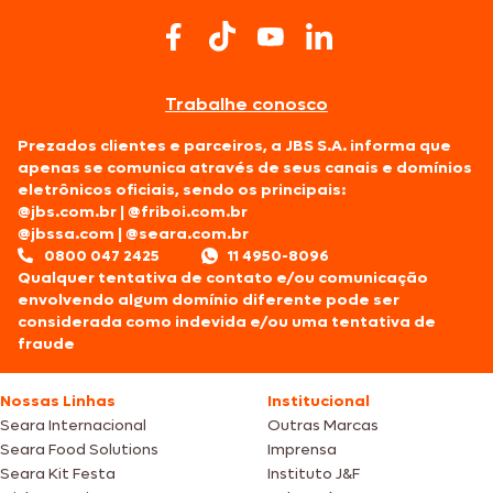
Trabalhe conosco
Prezados clientes e parceiros, a JBS S.A. informa que
apenas se comunica através de seus canais e domínios
eletrônicos oficiais, sendo os principais:
@jbs.com.br
|
@friboi.com.br
@jbssa.com
|
@seara.com.br
0800 047 2425
11 4950-8096
Qualquer tentativa de contato e/ou comunicação
envolvendo algum domínio diferente pode ser
considerada como indevida e/ou uma tentativa de
fraude
Nossas Linhas
Institucional
Seara Internacional
Outras Marcas
Seara Food Solutions
Imprensa
Seara Kit Festa
Instituto J&F