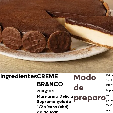
Modo
Ingredientes
CREME
BAS
1-Tr
BRANCO
de
bisc
liqu
200 g de
preparo
no
Margarina Delícia
pro
Supreme gelada
2-M
1/2 xícara (chá)
mar
de açúcar