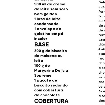
Delí
500 ml de creme
Sup
de leite sem soro
for
bem gelado
far
1 lata de leite
3-F
condensado
de 
1 envelope de
de 
gelatina em pó
rem
incolor
23c
BASE
diâ
4-A
200 g de biscoito
bisc
de maisena ou
red
leite
cho
100 g de
a p
Margarina Delícia
cho
Supreme
vir
1 pacote de
aro
biscoito redondo
vol
com cobertura
Ass
de chocolate
a to
COBERTURA
des