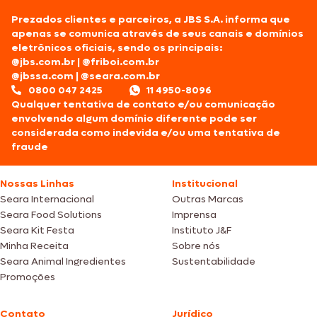
Prezados clientes e parceiros, a JBS S.A. informa que
apenas se comunica através de seus canais e domínios
eletrônicos oficiais, sendo os principais:
@jbs.com.br
|
@friboi.com.br
@jbssa.com
|
@seara.com.br
0800 047 2425
11 4950-8096
Qualquer tentativa de contato e/ou comunicação
envolvendo algum domínio diferente pode ser
considerada como indevida e/ou uma tentativa de
fraude
Nossas Linhas
Institucional
Seara Internacional
Outras Marcas
Seara Food Solutions
Imprensa
Seara Kit Festa
Instituto J&F
Minha Receita
Sobre nós
Seara Animal Ingredientes
Sustentabilidade
Promoções
Contato
Jurídico