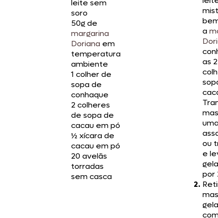
leit
leite sem
mis
soro
bem
50g de
a
ma
margarina
Dor
Doriana
em
con
temperatura
as 2
ambiente
col
1 colher de
sop
sopa de
cac
conhaque
Tran
2 colheres
mas
de sopa de
um
cacau em pó
ass
½ xícara de
ou 
cacau em pó
e le
20 avelãs
gel
torradas
por 
sem casca
Reti
mas
gela
com 