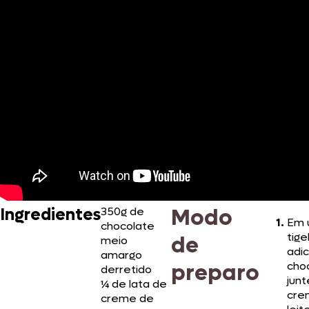
Modo
Ingredientes
350g de
Em 
chocolate
tige
de
meio
adic
amargo
preparo
cho
derretido
junt
¼ de lata de
cre
creme de