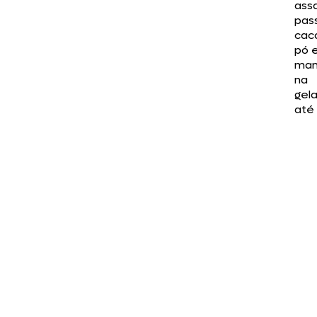
assa
pas
cac
pó 
man
na
gel
até 