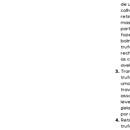
de 
colh
reti
mas
part
faz
boli
truf
rec
as 
ave
Tran
truf
uma
tra
ass
leve
gel
por 
Reti
truf