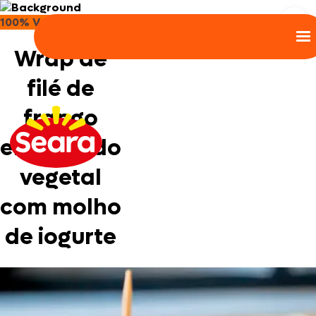
100% Vegetal
Wrap de
filé de
frango
empanado
vegetal
com molho
de iogurte