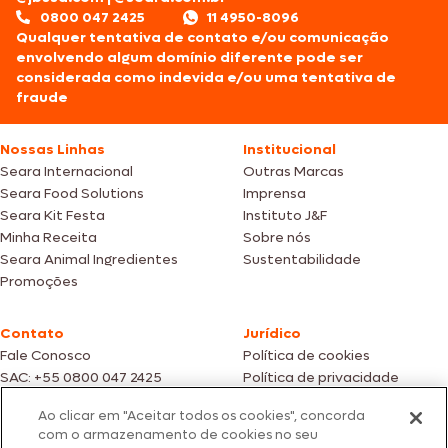
0800 047 2425
11 4950-8096
Qualquer tentativa de contato e/ou comunicação
envolvendo algum domínio diferente pode ser
considerada como indevida e/ou uma tentativa de
fraude
Nossas Linhas
Institucional
Seara Internacional
Outras Marcas
Seara Food Solutions
Imprensa
Seara Kit Festa
Instituto J&F
Minha Receita
Sobre nós
Seara Animal Ingredientes
Sustentabilidade
Promoções
Contato
Jurídico
Fale Conosco
Política de cookies
SAC: +55 0800 047 2425
Política de privacidade
Ao clicar em "Aceitar todos os cookies", concorda
Fotos meramente ilustrativas | Ofertas válidas enquanto durarem os
com o armazenamento de cookies no seu
estoques dos nossos parceiros | Vendas sujeitas a análise e confirmação