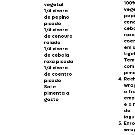
100
vegetal
vege
1/4 xícara
pepi
de pepino
ceno
picado
ceb
1/4 xícara
roxa
de cenoura
coe
ralada
em 
1/4 xícara
tige
de cebola
Tem
roxa picada
com 
1/4 xícara
pime
de coentro
Rech
picado
wra
Sal e
o fr
pimenta a
emp
gosto
e o 
de
iogu
Enro
wra