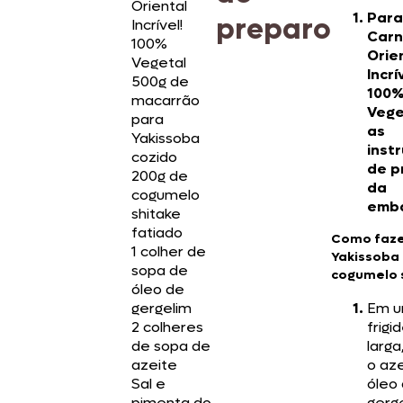
Oriental
Para
preparo
Incrível!
Car
100%
Orie
Vegetal
Incrí
500g de
100
macarrão
Vege
para
as
Yakissoba
inst
cozido
de p
200g de
da
cogumelo
emb
shitake
fatiado
Como faze
1 colher de
Yakissoba
sopa de
cogumelo 
óleo de
gergelim
Em 
2 colheres
frigi
de sopa de
larg
azeite
o aze
Sal e
óleo
pimenta do
gerg