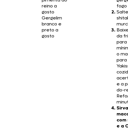
reino a
fogo
gosto
Salte
Gergelim
shita
branco e
murc
preto a
Baix
gosto
da fr
para
míni
o ma
para
Yaki
cozid
acert
e a 
do-re
Refo
minu
Sirva
mac
com 
e a 