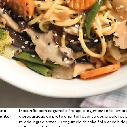
r o
Macarrão com cogumelo, frango e legumes: se te lembr
iental
a preparação do prato oriental favorito dos brasileiros 
mix de ingredientes. O cogumelo shitake foi o escolhid