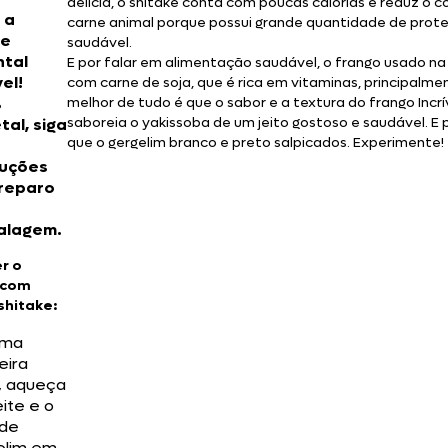
delícia, o shitake conta com poucas calorias e reduz o 
 a
carne animal porque possui grande quantidade de prote
ne
saudável.
ntal
E por falar em alimentação saudável, o frango usado na n
vel!
com carne de soja, que é rica em vitaminas, principalme
%
melhor de tudo é que o sabor e a textura do frango Incr
saboreia o yakissoba de um jeito gostoso e saudável. E p
tal, siga
que o gergelim branco e preto salpicados. Experimente!
ruções
reparo
alagem.
r o
 com
shitake:
uma
deira
a, aqueça
ite e o
 de
elim em