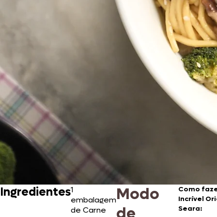
Modo
Ingredientes
1
Como faze
Incrível Or
embalagem
de
Seara:
de Carne