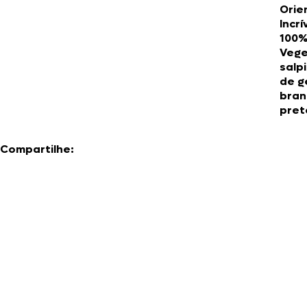
Orie
Incrí
100
Vege
salp
de g
bran
pret
Compartilhe: