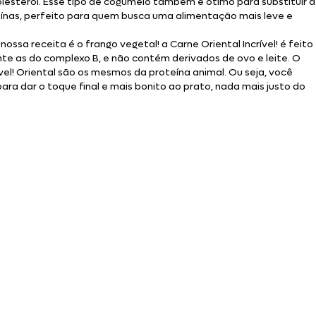
colesterol. Esse tipo de cogumelo também é ótimo para substituir a
ínas, perfeito para quem busca uma alimentação mais leve e
ossa receita é o frango vegetal! a Carne Oriental Incrível! é feito
nte as do complexo B, e não contém derivados de ovo e leite. O
ível! Oriental são os mesmos da proteína animal. Ou seja, você
ara dar o toque final e mais bonito ao prato, nada mais justo do