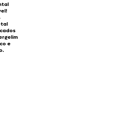
ntal
vel!
%
tal
icados
ergelim
co e
o.