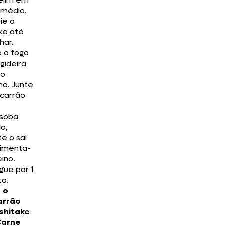
 médio.
ie o
ke até
har.
e o fogo
igideira
 o
mo. Junte
carrão
ssoba
o,
e o sal
pimenta-
ino.
gue por 1
to.
 o
arrão
shitake
Carne