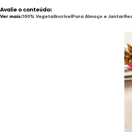
Avalie o conteúdo:
Ver mais:
100% Vegetal
Incrível
Para Almoço e Jantar
Re