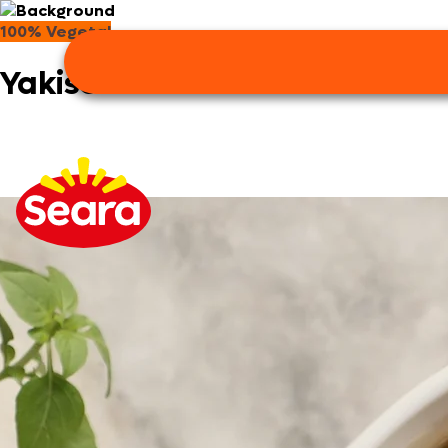
100% Vegetal
Yakisoba Plant Based