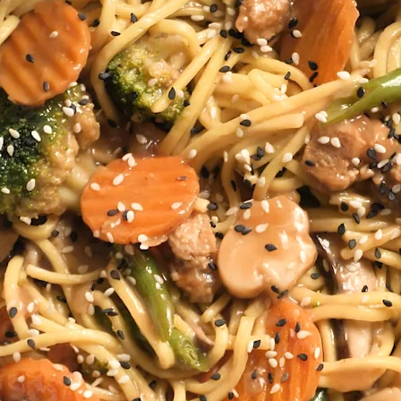
Doces, Bolos e Sobremesas
Pães e Massas
Bebidas
Entrevistas