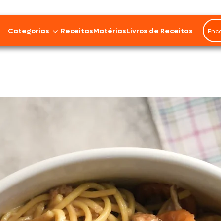
Rendimento
3 porções
Categorias
Receitas
Matérias
Livros de Receitas
Bovinos
Cordeiro
Carnes Suínas
Aves
Frios e Embutidos
Peixes e Frutos do Mar
100% Vegetal