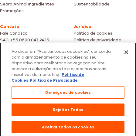
Seara Animal Ingredientes
Sustentabilidade
Promoções
Contato
Jurídico
Fale Conosco
Política de cookies
SAC: +55 0800 047 2425
Política de privacidade
Ao clicar em "Aceitar todos os cookies", concorda
Fotos meramente ilustrativas | Ofertas válidas enquanto durarem os
com o armazenamento de cookies no seu
estoques dos nossos parceiros | Vendas sujeitas a análise e confirmação
dispositivo para melhorar a navegação no site,
de dados.
analisar a utilização do site e ajudar nas nossas
Os preços, promoções e condições de pagamento são válidos
iniciativas de marketing.
Política de
exclusivamente para compras efetuadas em nossos parceiros.
Todos os produtos estão sujeitos a disponibilidade de estoque.
Cookies
Política de Privacidade
SEARA – CNPJ: 02.914.460/0202-67 – Av. Marginal Direita do Tietê, 500,
Definições de cookies
São Paulo/SP – CEP 05.118-100
© 2026 Seara. Todos os direitos reservados
Rejeitar Todos
Aceitar todos os cookies