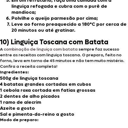
Em um refratário, faça uma camada com a
linguiça refogada e cubra com o purê de
mandioca;
Polvilhe o queijo parmesão por cima;
Leve ao forno preaquecido a 180°C por cerca de
20 minutos ou até gratinar.
10) Linguiça Toscana com Batata
A
combinação de linguiça com batata
sempre faz sucesso
entre as receitas com linguiça toscana. O preparo, feito no
forno, leva em torno de 45 minutos e não tem muito mistério.
Confira a receita completa!
Ingredientes:
500g de linguiça toscana
4 batatas grandes cortadas em cubos
1 cebola roxa cortada em fatias grossas
2 dentes de alho picados
1 ramo de alecrim
Azeite a gosto
Sal e pimenta-do-reino a gosto
Modo de preparo: