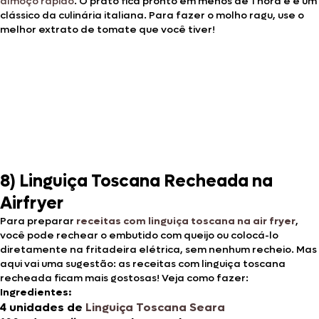
almoço rápido
. O prato fica pronto em menos de 1 hora e é um
clássico da culinária italiana. Para fazer o molho ragu, use o
melhor extrato de tomate que você tiver!
8) Linguiça Toscana Recheada na
Airfryer
Para preparar
receitas com linguiça toscana na air fryer
,
você pode rechear o embutido com queijo ou colocá-lo
diretamente na fritadeira elétrica, sem nenhum recheio. Mas
aqui vai uma sugestão: as receitas com linguiça toscana
recheada ficam mais gostosas! Veja como fazer:
Ingredientes:
4 unidades de
Linguiça Toscana Seara