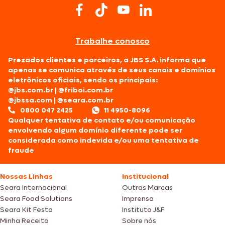
Trabalhe conosco
Prezados clientes e parceiros, a JBS S.A. informa que
apenas se comunica através de seus canais e domínios
eletrônicos oficiais, sendo os principais:
@jbs.com.br
|
@friboi.com.br
@jbssa.com
|
@seara.com.br
0800 047 2425
11 4950-8096
Qualquer tentativa de contato e/ou comunicação
envolvendo algum domínio diferente pode ser
considerada como indevida e/ou uma tentativa de
fraude
Nossas Linhas
Institucional
Seara Internacional
Outras Marcas
Seara Food Solutions
Imprensa
Seara Kit Festa
Instituto J&F
Minha Receita
Sobre nós