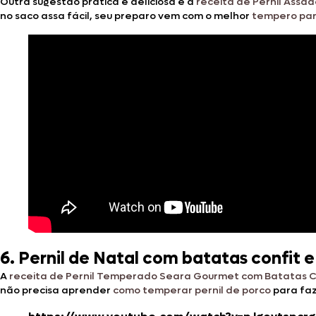
Outra sugestão prática e deliciosa é a
receita de Pernil Assa
no saco assa fácil, seu preparo vem com o melhor
tempero pa
6. Pernil de Natal com batatas confit e
A
receita de Pernil Temperado Seara Gourmet com Batatas Co
não precisa aprender
como temperar pernil de porco
para faz