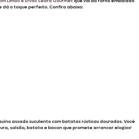
om Limão e Ervas Seara Gourmet
que vai ao forno embalado
á o toque perfeito. Confira abaixo:
l suíno assado suculento com batatas rústicas douradas. Você
a, salsão, batata e bacon que promete arrancar elogios!