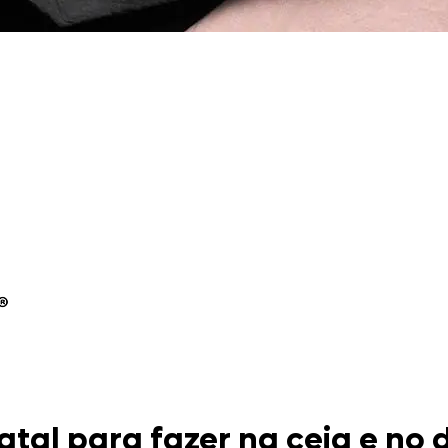
Doces, Bolos e Sobremesas
Pães e Massas
Bebidas
Entrevistas
atal para fazer na ceia e no 