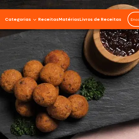
Categorias
Receitas
Matérias
Livros de Receitas
Bovinos
Cordeiro
Carnes Suínas
Aves
Frios e Embutidos
Peixes e Frutos do Mar
100% Vegetal