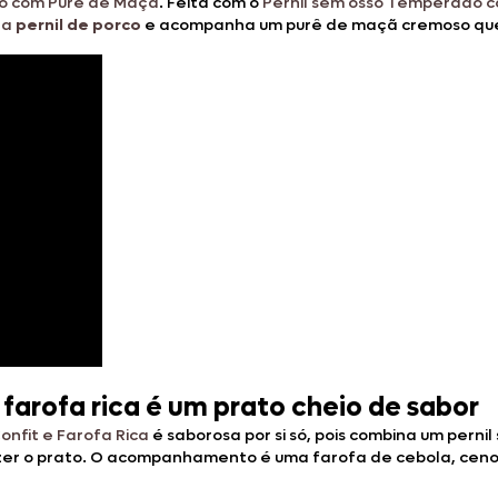
do com Purê de Maçã
. Feita com o
Pernil sem osso Temperado c
ra
pernil de porco
e acompanha um purê de maçã cremoso que d
 farofa rica é um prato cheio de sabor
nfit e Farofa Rica
é saborosa por si só, pois combina um perni
er o prato.
O acompanhamento é uma farofa de cebola, cenour