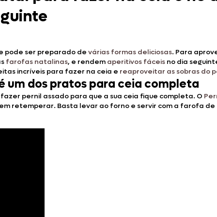
eguinte
a e pode ser preparado de
várias formas deliciosas
. Para aprov
as
farofas natalinas
, e rendem
aperitivos fáceis
no dia seguinte
itas incríveis para fazer na ceia e
reaproveitar as sobras do pe
 é um dos pratos para ceia completa
fazer pernil assado para que a sua ceia fique completa. O
Per
m retemperar. Basta levar ao forno e servir com a farofa de p