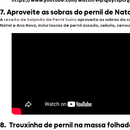
https://www.youtube.com/watch?v=pJgoytspcrg
7. Aproveite as sobras do pernil de Nat
A
receita de Salpicão de Pernil Suíno
aproveita as sobras da c
Natal e Ano Novo, inclui lascas de pernil assado, cebola, cen
8. Trouxinha de pernil na massa folhad