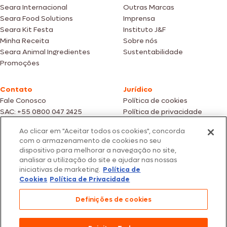
Seara Internacional
Outras Marcas
Seara Food Solutions
Imprensa
Seara Kit Festa
Instituto J&F
Minha Receita
Sobre nós
Seara Animal Ingredientes
Sustentabilidade
Promoções
Contato
Jurídico
Fale Conosco
Política de cookies
SAC: +55 0800 047 2425
Política de privacidade
Ao clicar em "Aceitar todos os cookies", concorda
Fotos meramente ilustrativas | Ofertas válidas enquanto durarem os
com o armazenamento de cookies no seu
estoques dos nossos parceiros | Vendas sujeitas a análise e confirmação
dispositivo para melhorar a navegação no site,
de dados.
analisar a utilização do site e ajudar nas nossas
Os preços, promoções e condições de pagamento são válidos
iniciativas de marketing.
Política de
exclusivamente para compras efetuadas em nossos parceiros.
Todos os produtos estão sujeitos a disponibilidade de estoque.
Cookies
Política de Privacidade
SEARA – CNPJ: 02.914.460/0202-67 – Av. Marginal Direita do Tietê, 500,
Definições de cookies
São Paulo/SP – CEP 05.118-100
© 2026 Seara. Todos os direitos reservados