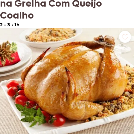
na Grelha Com Queijo
Coalho
2 - 3
•
1h