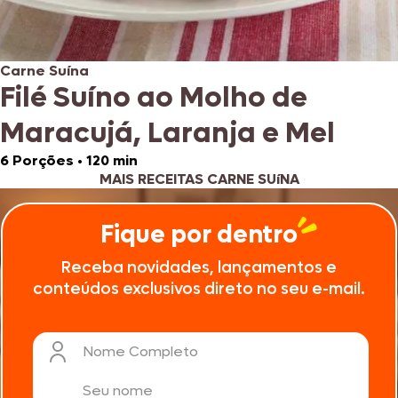
Carne Suína
Filé Suíno ao Molho de
Maracujá, Laranja e Mel
6 Porções
•
120 min
MAIS RECEITAS CARNE SUíNA
Fique por dentro
Receba novidades, lançamentos e
conteúdos exclusivos direto no seu e-mail.
Nome Completo