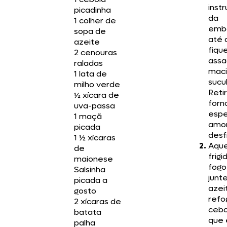
inst
picadinha
da
1 colher de
emb
sopa de
até 
azeite
fiqu
2 cenouras
assa
raladas
maci
1 lata de
sucu
milho verde
Reti
½ xícara de
forn
uva-passa
esp
1 maçã
amor
picada
desf
1 ½ xícaras
Aqu
de
frig
maionese
fogo
Salsinha
junt
picada a
azei
gosto
refo
2 xícaras de
cebo
batata
que 
palha