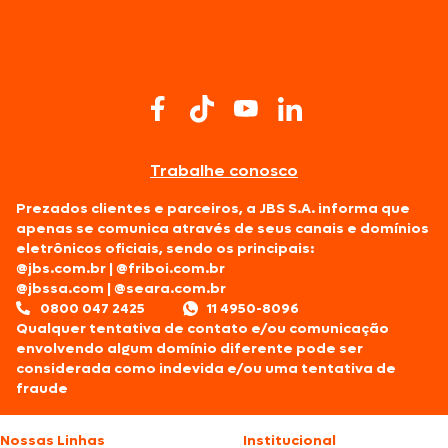
Trabalhe conosco
Prezados clientes e parceiros, a JBS S.A. informa que
apenas se comunica através de seus canais e domínios
eletrônicos oficiais, sendo os principais:
@jbs.com.br
|
@friboi.com.br
@jbssa.com
|
@seara.com.br
0800 047 2425
11 4950-8096
Qualquer tentativa de contato e/ou comunicação
envolvendo algum domínio diferente pode ser
considerada como indevida e/ou uma tentativa de
fraude
Nossas Linhas
Institucional