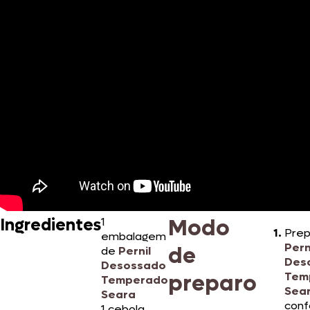
Modo
Ingredientes
1
Prep
embalagem
Pern
de
de
Pernil
Des
Desossado
preparo
Tem
Temperado
Sea
Seara
conf
1 cebola