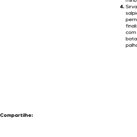
minu
Sirv
salp
perni
fina
com
bata
palh
Compartilhe: