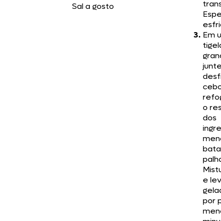
trans
Sal a gosto
Esp
esfri
Em 
tigel
gran
junte
desf
cebo
refo
o re
dos
ingr
men
bata
palh
Mist
e le
gela
por 
men