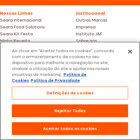
Nossas Linhas
Institucional
Seara Internacional
Outras Marcas
Seara Food Solutions
Imprensa
Seara Kit Festa
Instituto J&F
Minha Receita
Sobre nós
Seara Animal Ingredientes
Sustentabilidade
Ao clicar em "Aceitar todos os cookies", concorda
Promoções
com o armazenamento de cookies no seu
dispositivo para melhorar a navegação no site,
analisar a utilização do site e ajudar nas nossas
Contato
Jurídico
iniciativas de marketing.
Política de
Fale Conosco
Política de cookies
Cookies
Política de Privacidade
SAC: +55 0800 047 2425
Política de privacidade
Definições de cookies
Fotos meramente ilustrativas | Ofertas válidas enquanto durarem os
estoques dos nossos parceiros | Vendas sujeitas a análise e confirmação
de dados.
Rejeitar Todos
Os preços, promoções e condições de pagamento são válidos
exclusivamente para compras efetuadas em nossos parceiros.
Todos os produtos estão sujeitos a disponibilidade de estoque.
Aceitar todos os cookies
SEARA – CNPJ: 02.914.460/0202-67 – Av. Marginal Direita do Tietê, 500,