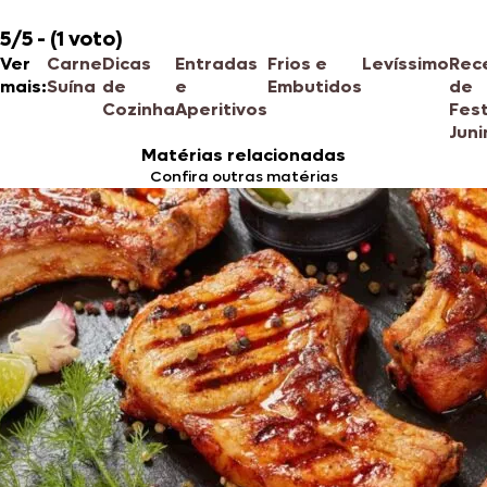
5/5 - (1 voto)
Ver
Carne
Dicas
Entradas
Frios e
Levíssimo
Rec
mais:
Suína
de
e
Embutidos
de
Cozinha
Aperitivos
Fes
Juni
Matérias relacionadas
Confira outras matérias