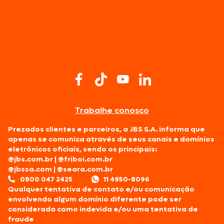
Trabalhe conosco
Prezados clientes e parceiros, a JBS S.A. informa que
apenas se comunica através de seus canais e domínios
eletrônicos oficiais, sendo os principais:
@jbs.com.br
|
@friboi.com.br
@jbssa.com
|
@seara.com.br
0800 047 2425
11 4950-8096
Qualquer tentativa de contato e/ou comunicação
envolvendo algum domínio diferente pode ser
considerada como indevida e/ou uma tentativa de
fraude