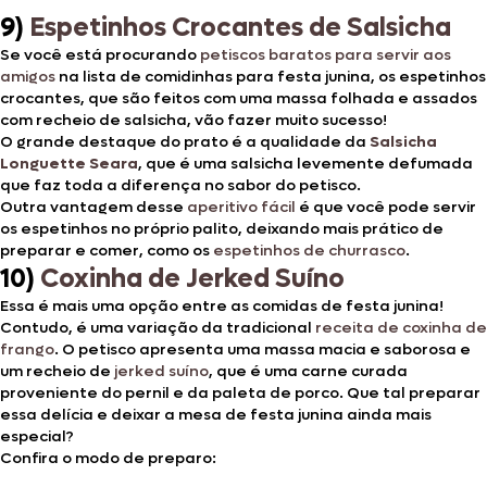
9)
Espetinhos Crocantes de Salsicha
Se você está procurando
petiscos baratos para servir aos
amigos
na lista de comidinhas para festa junina, os espetinhos
crocantes, que são feitos com uma massa folhada e assados
com recheio de salsicha, vão fazer muito sucesso!
O grande destaque do prato é a qualidade da
Salsicha
Longuette Seara
, que é uma salsicha levemente defumada
que faz toda a diferença no sabor do petisco.
Outra vantagem desse
aperitivo fácil
é que você pode servir
os espetinhos no próprio palito, deixando mais prático de
preparar e comer, como os
espetinhos de churrasco
.
10)
Coxinha de Jerked Suíno
Essa é mais uma opção entre as comidas de festa junina!
Contudo, é uma variação da tradicional
receita de coxinha de
frango
. O petisco apresenta uma massa macia e saborosa e
um recheio de
jerked suíno
, que é uma carne curada
proveniente do pernil e da paleta de porco. Que tal preparar
essa delícia e deixar a mesa de festa junina ainda mais
especial?
Confira o modo de preparo: