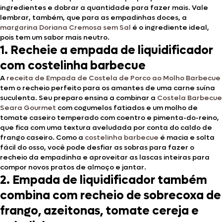
ingredientes e dobrar a quantidade para fazer mais. Vale
lembrar, também, que para as empadinhas doces, a
margarina Doriana Cremosa sem Sal
é o ingrediente ideal,
pois tem um sabor mais neutro.
1. Recheie a empada de liquidificador
com costelinha barbecue
A
receita de Empada de Costela de Porco ao Molho Barbecue
tem o recheio perfeito para os amantes de uma carne suína
suculenta. Seu preparo ensina a combinar a
Costela Barbecue
Seara Gourmet
com cogumelos fatiados e um molho de
tomate caseiro temperado com coentro e pimenta-do-reino,
que fica com uma textura aveludada por conta do caldo de
frango caseiro. Como a
costelinha barbecue
é macia e solta
fácil do osso, você pode desfiar as sobras para fazer o
recheio da empadinha e aproveitar as lascas inteiras para
compor novos pratos de almoço e jantar.
2. Empada de liquidificador também
combina com recheio de sobrecoxa de
frango, azeitonas, tomate cereja e