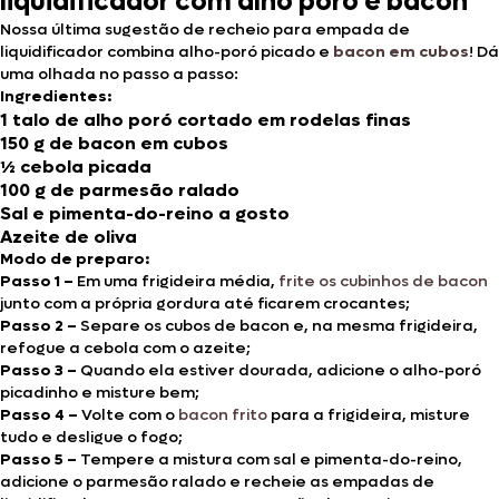
liquidificador com alho poró e bacon
Nossa última sugestão de recheio para empada de
liquidificador combina alho-poró picado e
bacon em cubos
! Dá
uma olhada no passo a passo:
Ingredientes:
1 talo de alho poró cortado em rodelas finas
150 g de bacon em cubos
½ cebola picada
100 g de parmesão ralado
Sal e pimenta-do-reino a gosto
Azeite de oliva
Modo de preparo:
Passo 1 –
Em uma frigideira média,
frite os cubinhos de bacon
junto com a própria gordura até ficarem crocantes;
Passo 2 –
Separe os cubos de bacon e, na mesma frigideira,
refogue a cebola com o azeite;
Passo 3 –
Quando ela estiver dourada, adicione o alho-poró
picadinho e misture bem;
Passo 4 –
Volte com o
bacon frito
para a frigideira, misture
tudo e desligue o fogo;
Passo 5 –
Tempere a mistura com sal e pimenta-do-reino,
adicione o parmesão ralado e recheie as empadas de