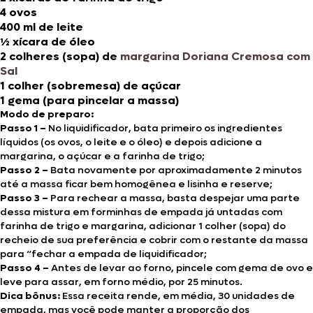
4 ovos
400 ml de leite
½ xícara de óleo
2 colheres (sopa) de
margarina Doriana Cremosa com
Sal
1 colher (sobremesa) de açúcar
1 gema (para pincelar a massa)
Modo de preparo:
Passo 1 –
No liquidificador, bata primeiro os ingredientes
líquidos (os ovos, o leite e o óleo) e depois adicione a
margarina, o açúcar e a farinha de trigo;
Passo 2 –
Bata novamente por aproximadamente 2 minutos
até a massa ficar bem homogênea e lisinha e reserve;
Passo 3 –
Para rechear a massa, basta despejar uma parte
dessa mistura em forminhas de empada já untadas com
farinha de trigo e margarina, adicionar 1 colher (sopa) do
recheio de sua preferência e cobrir com o restante da massa
para “fechar a empada de liquidificador;
Passo 4 –
Antes de levar ao forno, pincele com gema de ovo e
leve para assar, em forno médio, por 25 minutos.
Dica bônus:
Essa receita rende, em média, 30 unidades de
empada, mas você pode manter a proporção dos