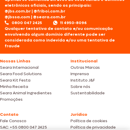
eletrônicos oficiais, sendo os principais:
@jbs.com.br
|
@friboi.com.br
@jbssa.com
|
@seara.com.br
0800 047 2425
11 4950-8096
Qualquer tentativa de contato e/ou comunicação
envolvendo algum domínio diferente pode ser
considerada como indevida e/ou uma tentativa de
fraude
Nossas Linhas
Institucional
Seara Internacional
Outras Marcas
Seara Food Solutions
Imprensa
Seara Kit Festa
Instituto J&F
Minha Receita
Sobre nós
Seara Animal Ingredientes
Sustentabilidade
Promoções
Contato
Jurídico
Fale Conosco
Política de cookies
SAC: +55 0800 047 2425
Política de privacidade