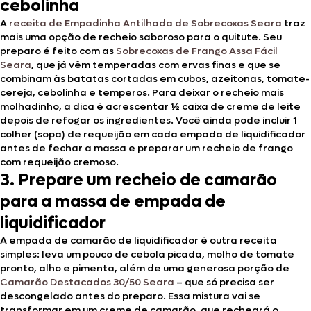
cebolinha
A
receita de Empadinha Antilhada de Sobrecoxas Seara
traz
mais uma opção de recheio saboroso para o quitute. Seu
preparo é feito com as
Sobrecoxas de Frango Assa Fácil
Seara
, que já vêm temperadas com ervas finas e que se
combinam às batatas cortadas em cubos, azeitonas, tomate-
cereja, cebolinha e temperos. Para deixar o recheio mais
molhadinho, a dica é acrescentar ½ caixa de creme de leite
depois de refogar os ingredientes. Você ainda pode incluir 1
colher (sopa) de requeijão em cada empada de liquidificador
antes de fechar a massa e preparar um recheio de frango
com requeijão cremoso.
3. Prepare um recheio de camarão
para a massa de empada de
liquidificador
A empada de camarão de liquidificador é outra receita
simples: leva um pouco de cebola picada, molho de tomate
pronto, alho e pimenta, além de uma generosa porção de
Camarão Destacados 30/50 Seara
– que só precisa ser
descongelado antes do preparo. Essa mistura vai se
transformar em um creme de camarão, que recheará o