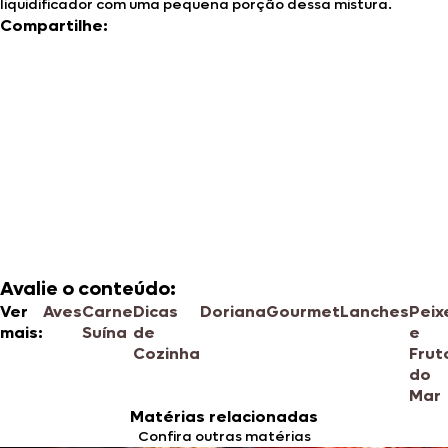
liquidificador com uma pequena porção dessa mistura.
Compartilhe:
Avalie o conteúdo:
Ver
Aves
Carne
Dicas
Doriana
Gourmet
Lanches
Peix
mais:
Suína
de
e
Cozinha
Frut
do
Mar
Matérias relacionadas
Confira outras matérias