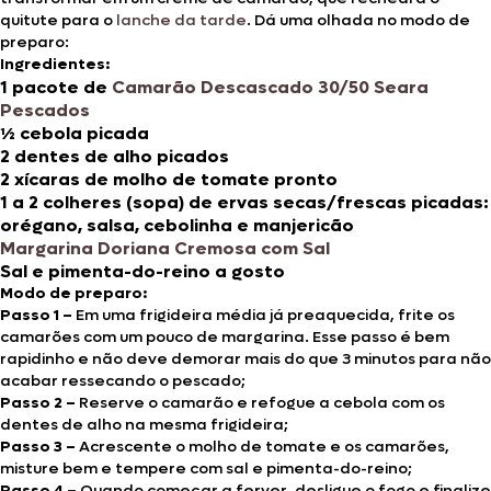
quitute para o
lanche da tarde
. Dá uma olhada no modo de
preparo:
Ingredientes:
1 pacote de
Camarão Descascado 30/50 Seara
Pescados
½ cebola picada
2 dentes de alho picados
2 xícaras de molho de tomate pronto
1 a 2 colheres (sopa) de ervas secas/frescas picadas:
orégano, salsa, cebolinha e manjericão
Margarina Doriana Cremosa com Sal
Sal e pimenta-do-reino a gosto
Modo de preparo:
Passo 1 –
Em uma frigideira média já preaquecida, frite os
camarões com um pouco de margarina. Esse passo é bem
rapidinho e não deve demorar mais do que 3 minutos para não
acabar ressecando o pescado;
Passo 2 –
Reserve o camarão e refogue a cebola com os
dentes de alho na mesma frigideira;
Passo 3 –
Acrescente o molho de tomate e os camarões,
misture bem e tempere com sal e pimenta-do-reino;
Passo 4 –
Quando começar a ferver, desligue o fogo e finalize