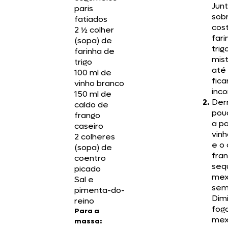
Jun
paris
sob
fatiados
cost
2 ½ colher
fari
(sopa) de
trig
farinha de
mis
trigo
até 
100 ml de
fica
vinho branco
inc
150 ml de
Der
caldo de
pou
frango
a p
caseiro
vin
2 colheres
e o 
(sopa) de
fra
coentro
seq
picado
mex
Sal e
sem
pimenta-do-
Dim
reino
fogo
Para a
mex
massa: