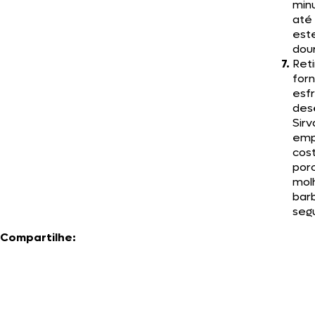
min
até
est
dou
Reti
for
esfr
des
Sirv
emp
cos
por
mol
bar
segu
Compartilhe: