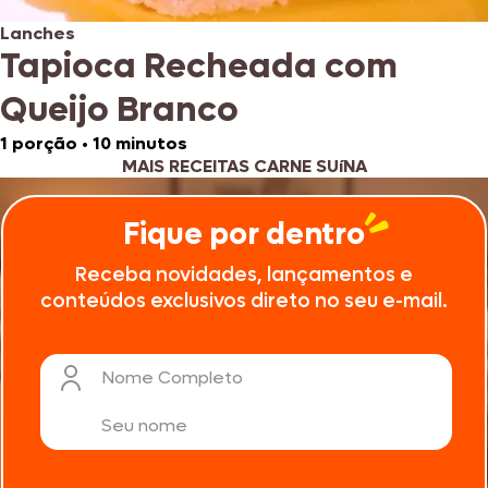
Lanches
Tapioca Recheada com
Queijo Branco
1 porção
•
10 minutos
MAIS RECEITAS CARNE SUíNA
Fique por dentro
Receba novidades, lançamentos e
conteúdos exclusivos direto no seu e-mail.
Nome Completo