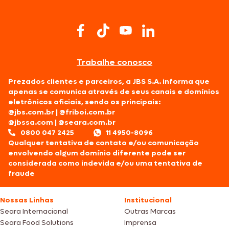
Trabalhe conosco
Prezados clientes e parceiros, a JBS S.A. informa que
apenas se comunica através de seus canais e domínios
eletrônicos oficiais, sendo os principais:
@jbs.com.br
|
@friboi.com.br
@jbssa.com
|
@seara.com.br
0800 047 2425
11 4950-8096
Qualquer tentativa de contato e/ou comunicação
envolvendo algum domínio diferente pode ser
considerada como indevida e/ou uma tentativa de
fraude
Nossas Linhas
Institucional
Seara Internacional
Outras Marcas
Seara Food Solutions
Imprensa