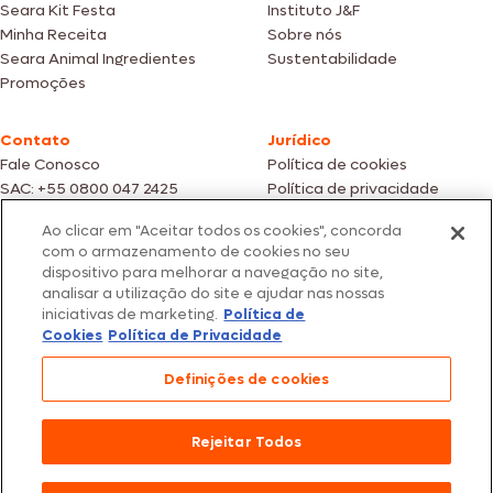
Seara Kit Festa
Instituto J&F
Minha Receita
Sobre nós
Seara Animal Ingredientes
Sustentabilidade
Promoções
Contato
Jurídico
Fale Conosco
Política de cookies
SAC: +55 0800 047 2425
Política de privacidade
Ao clicar em "Aceitar todos os cookies", concorda
Fotos meramente ilustrativas | Ofertas válidas enquanto durarem os
com o armazenamento de cookies no seu
estoques dos nossos parceiros | Vendas sujeitas a análise e confirmação
dispositivo para melhorar a navegação no site,
de dados.
analisar a utilização do site e ajudar nas nossas
Os preços, promoções e condições de pagamento são válidos
iniciativas de marketing.
Política de
exclusivamente para compras efetuadas em nossos parceiros.
Todos os produtos estão sujeitos a disponibilidade de estoque.
Cookies
Política de Privacidade
SEARA – CNPJ: 02.914.460/0202-67 – Av. Marginal Direita do Tietê, 500,
Definições de cookies
São Paulo/SP – CEP 05.118-100
© 2026 Seara. Todos os direitos reservados
Rejeitar Todos