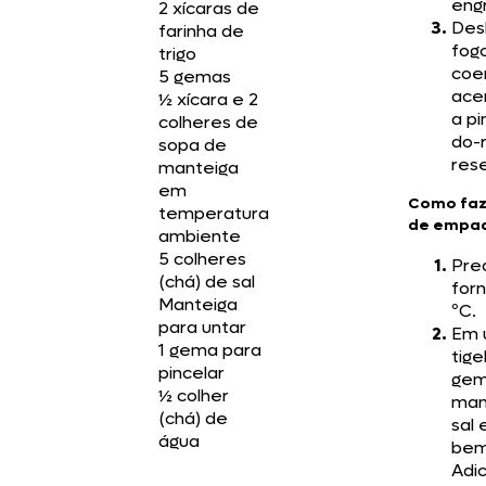
engr
2 xícaras de
Desl
farinha de
fogo
trigo
coe
5 gemas
acer
½ xícara e 2
a p
colheres de
do-
sopa de
res
manteiga
em
Como faz
temperatura
de empa
ambiente
5 colheres
Pre
(chá) de sal
forn
Manteiga
ºC.
para untar
Em 
1 gema para
tige
pincelar
gem
½ colher
man
(chá) de
sal 
água
bem
Adic