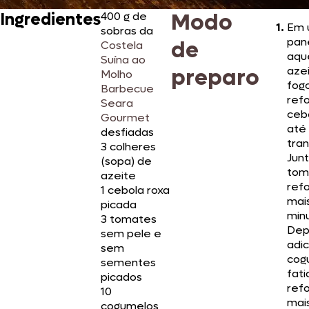
Modo
Ingredientes
400 g de
Em 
sobras da
pan
de
Costela
aqu
Suína ao
preparo
aze
Molho
fog
Barbecue
ref
Seara
ceb
Gourmet
até 
desfiadas
tra
3 colheres
Jun
(sopa) de
tom
azeite
ref
1 cebola roxa
mai
picada
min
3 tomates
Dep
sem pele e
adic
sem
cog
sementes
fati
picados
ref
10
mais
cogumelos