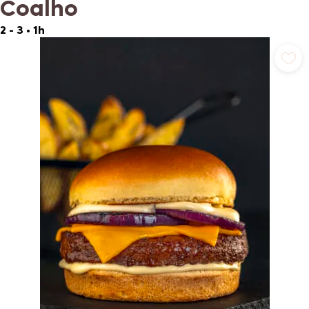
Coalho
2 - 3
•
1h