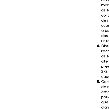
mai
as 
cort
de 
cub
e as
das
unt
Dist
rec
as 
até
pre
2/3
cap
Cor
de 
emp
pou
que
diâ