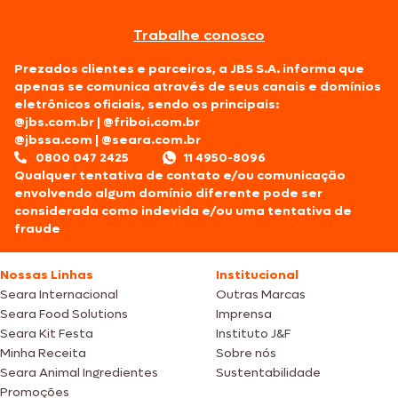
Trabalhe conosco
Prezados clientes e parceiros, a JBS S.A. informa que
apenas se comunica através de seus canais e domínios
eletrônicos oficiais, sendo os principais:
@jbs.com.br
|
@friboi.com.br
@jbssa.com
|
@seara.com.br
0800 047 2425
11 4950-8096
Qualquer tentativa de contato e/ou comunicação
envolvendo algum domínio diferente pode ser
considerada como indevida e/ou uma tentativa de
fraude
Nossas Linhas
Institucional
Seara Internacional
Outras Marcas
Seara Food Solutions
Imprensa
Seara Kit Festa
Instituto J&F
Minha Receita
Sobre nós
Seara Animal Ingredientes
Sustentabilidade
Promoções