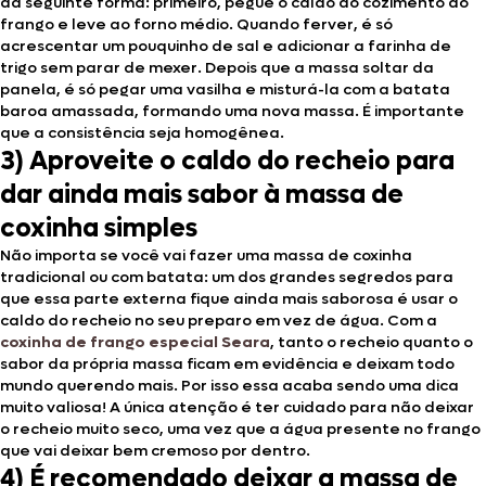
da seguinte forma: primeiro, pegue o caldo do cozimento do
frango e leve ao forno médio. Quando ferver, é só
acrescentar um pouquinho de sal e adicionar a farinha de
trigo sem parar de mexer. Depois que a massa soltar da
panela, é só pegar uma vasilha e misturá-la com a batata
baroa amassada, formando uma nova massa. É importante
que a consistência seja homogênea.
3) Aproveite o caldo do recheio para
dar ainda mais sabor à massa de
coxinha simples
Não importa se você vai fazer uma massa de coxinha
tradicional ou com batata: um dos grandes segredos para
que essa parte externa fique ainda mais saborosa é usar o
caldo do recheio no seu preparo em vez de água. Com a
coxinha de frango especial Seara
, tanto o recheio quanto o
sabor da própria massa ficam em evidência e deixam todo
mundo querendo mais. Por isso essa acaba sendo uma dica
muito valiosa! A única atenção é ter cuidado para não deixar
o recheio muito seco, uma vez que a água presente no frango
que vai deixar bem cremoso por dentro.
4) É recomendado deixar a massa de