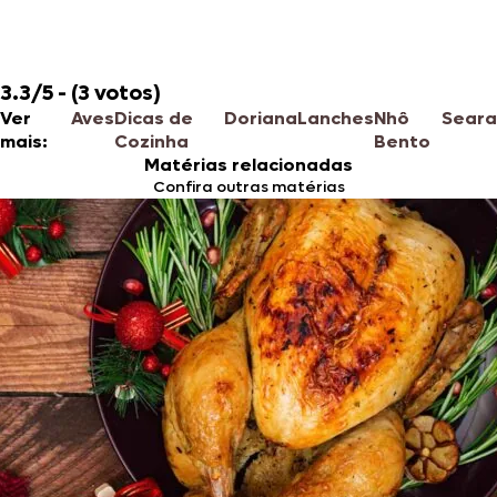
3.3/5 - (3 votos)
Ver
Aves
Dicas de
Doriana
Lanches
Nhô
Seara
mais:
Cozinha
Bento
Matérias relacionadas
Confira outras matérias