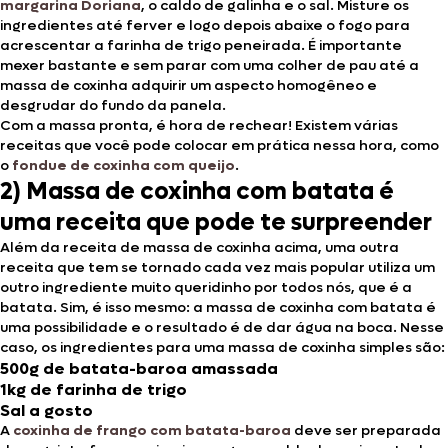
margarina Doriana
, o caldo de galinha e o sal. Misture os
ingredientes até ferver e logo depois abaixe o fogo para
acrescentar a farinha de trigo peneirada. É importante
mexer bastante e sem parar com uma colher de pau até a
massa de coxinha adquirir um aspecto homogêneo e
desgrudar do fundo da panela.
Com a massa pronta, é hora de rechear! Existem várias
receitas que você pode colocar em prática nessa hora, como
o
fondue de coxinha com queijo
.
2) Massa de coxinha com batata é
uma receita que pode te surpreender
Além da receita de massa de coxinha acima, uma outra
receita que tem se tornado cada vez mais popular utiliza um
outro ingrediente muito queridinho por todos nós, que é a
batata. Sim, é isso mesmo: a massa de coxinha com batata é
uma possibilidade e o resultado é de dar água na boca. Nesse
caso, os ingredientes para uma massa de coxinha simples são:
500g de batata-baroa amassada
1kg de farinha de trigo
Sal a gosto
A
coxinha de frango com batata-baroa
deve ser preparada