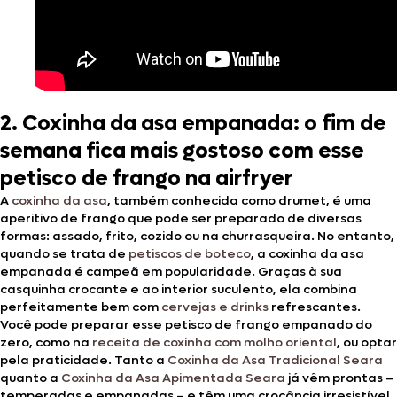
2. Coxinha da asa empanada: o fim de
semana fica mais gostoso com esse
petisco de frango na airfryer
A
coxinha da asa
, também conhecida como drumet, é uma
aperitivo de frango que pode ser preparado de diversas
formas: assado, frito, cozido ou na churrasqueira. No entanto,
quando se trata de
petiscos de boteco
, a coxinha da asa
empanada é campeã em popularidade. Graças à sua
casquinha crocante e ao interior suculento, ela combina
perfeitamente bem com
cervejas e drinks
refrescantes.
Você pode preparar esse petisco de frango empanado do
zero, como na
receita de coxinha com molho oriental
, ou optar
pela praticidade. Tanto a
Coxinha da Asa Tradicional Seara
quanto a
Coxinha da Asa Apimentada Seara
já vêm prontas –
temperadas e empanadas – e têm uma crocância irresistível.