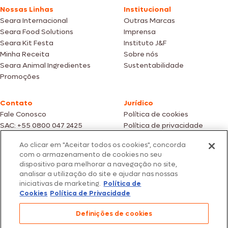
Nossas Linhas
Institucional
Seara Internacional
Outras Marcas
Seara Food Solutions
Imprensa
Seara Kit Festa
Instituto J&F
Minha Receita
Sobre nós
Seara Animal Ingredientes
Sustentabilidade
Promoções
Contato
Jurídico
Fale Conosco
Política de cookies
SAC: +55 0800 047 2425
Política de privacidade
Ao clicar em "Aceitar todos os cookies", concorda
Fotos meramente ilustrativas | Ofertas válidas enquanto durarem os
com o armazenamento de cookies no seu
estoques dos nossos parceiros | Vendas sujeitas a análise e confirmação
dispositivo para melhorar a navegação no site,
de dados.
analisar a utilização do site e ajudar nas nossas
Os preços, promoções e condições de pagamento são válidos
iniciativas de marketing.
Política de
exclusivamente para compras efetuadas em nossos parceiros.
Todos os produtos estão sujeitos a disponibilidade de estoque.
Cookies
Política de Privacidade
SEARA – CNPJ: 02.914.460/0202-67 – Av. Marginal Direita do Tietê, 500,
Definições de cookies
São Paulo/SP – CEP 05.118-100
© 2026 Seara. Todos os direitos reservados