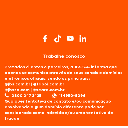
Trabalhe conosco
Prezados clientes e parceiros, a JBS S.A. informa que
apenas se comunica através de seus canais e domínios
eletrônicos oficiais, sendo os principais:
@jbs.com.br
|
@friboi.com.br
@jbssa.com
|
@seara.com.br
0800 047 2425
11 4950-8096
Qualquer tentativa de contato e/ou comunicação
envolvendo algum domínio diferente pode ser
considerada como indevida e/ou uma tentativa de
fraude