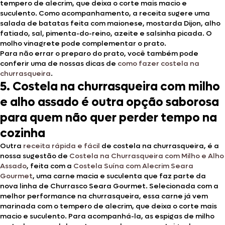
tempero de alecrim, que deixa o corte mais macio e
suculento. Como acompanhamento, a receita sugere uma
salada de batatas feita com maionese, mostarda Dijon, alho
fatiado, sal, pimenta-do-reino, azeite e salsinha picada. O
molho vinagrete pode complementar o prato.
Para não errar o preparo do prato, você também pode
conferir uma de nossas dicas de
como fazer costela na
churrasqueira
.
5. Costela na churrasqueira com milho
e alho assado é outra opção saborosa
para quem não quer perder tempo na
cozinha
Outra
receita rápida e fácil
de costela na churrasqueira, é a
nossa sugestão de
Costela na Churrasqueira com Milho e Alho
Assado
, feita com a
Costela Suína com Alecrim Seara
Gourmet
, uma carne macia e suculenta que faz parte da
nova linha de Churrasco Seara Gourmet. Selecionada com a
melhor performance na churrasqueira, essa carne já vem
marinada com o tempero de alecrim, que deixa o corte mais
macio e suculento. Para acompanhá-la, as espigas de milho