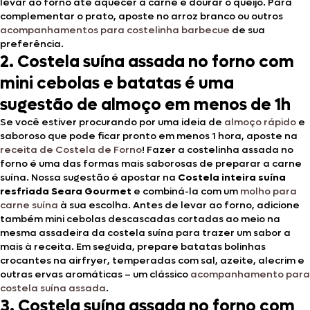
levar ao forno até aquecer a carne e dourar o queijo. Para
complementar o prato, aposte no arroz branco ou outros
acompanhamentos para costelinha barbecue
de sua
preferência.
2.
Costela suína assada no forno com
mini cebolas e batatas é uma
sugestão de almoço em menos de 1h
Se você estiver procurando por uma ideia de
almoço rápido
e
saboroso que pode ficar pronto em menos 1 hora, aposte na
receita de Costela de Forno
! Fazer a costelinha assada no
forno é uma das formas mais saborosas de preparar a carne
suína. Nossa sugestão é apostar na
Costela inteira suína
resfriada Seara Gourmet
e combiná-la com um
molho para
carne suína
à sua escolha. Antes de levar ao forno, adicione
também mini cebolas descascadas cortadas ao meio na
mesma assadeira da costela suína para trazer um sabor a
mais à receita. Em seguida, prepare batatas bolinhas
crocantes na airfryer, temperadas com sal, azeite, alecrim e
outras ervas aromáticas – um clássico
acompanhamento para
costela suína assada
.
3. Costela suína assada no forno com