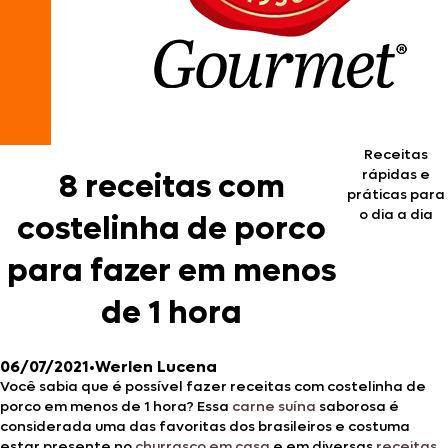
Receitas
rápidas e
8 receitas com
práticas para
o dia a dia
costelinha de porco
para fazer em menos
de 1 hora
06/07/2021
•
Werlen Lucena
Você sabia que é possível fazer receitas com costelinha de
porco em menos de 1 hora? Essa
carne suína
saborosa é
considerada uma das favoritas dos brasileiros e costuma
estar presente no
churrasco em casa
e em diversas
receitas