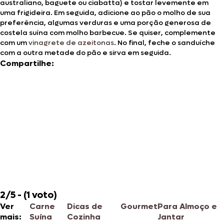
australiano, baguete ou ciabatta) e tostar levemente em
uma frigideira. Em seguida, adicione ao pão o molho de sua
preferência, algumas verduras e uma porção generosa de
costela suína com molho barbecue. Se quiser, complemente
com um
vinagrete de azeitonas
. No final, feche o sanduíche
com a outra metade do pão e sirva em seguida.
Compartilhe:
2/5 - (1 voto)
Ver
Carne
Dicas de
Gourmet
Para Almoço e
mais:
Suína
Cozinha
Jantar