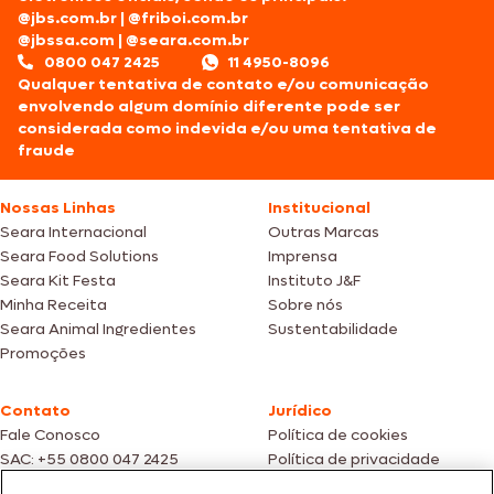
@jbs.com.br
|
@friboi.com.br
@jbssa.com
|
@seara.com.br
0800 047 2425
11 4950-8096
Qualquer tentativa de contato e/ou comunicação
envolvendo algum domínio diferente pode ser
considerada como indevida e/ou uma tentativa de
fraude
Nossas Linhas
Institucional
Seara Internacional
Outras Marcas
Seara Food Solutions
Imprensa
Seara Kit Festa
Instituto J&F
Minha Receita
Sobre nós
Seara Animal Ingredientes
Sustentabilidade
Promoções
Contato
Jurídico
Fale Conosco
Política de cookies
SAC: +55 0800 047 2425
Política de privacidade