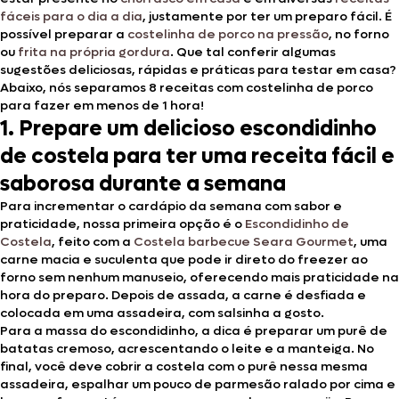
fáceis para o dia a dia
, justamente por ter um preparo fácil. É
possível preparar a
costelinha de porco na pressão
, no forno
ou
frita na própria gordura
. Que tal conferir algumas
sugestões deliciosas, rápidas e práticas para testar em casa?
Abaixo, nós separamos 8 receitas com costelinha de porco
para fazer em menos de 1 hora!
1. Prepare um delicioso escondidinho
de costela para ter uma receita fácil e
saborosa durante a semana
Para incrementar o cardápio da semana com sabor e
praticidade, nossa primeira opção é o
Escondidinho de
Costela
, feito com a
Costela barbecue Seara Gourmet
, uma
carne macia e suculenta que pode ir direto do freezer ao
forno sem nenhum manuseio, oferecendo mais praticidade na
hora do preparo. Depois de assada, a carne é desfiada e
colocada em uma assadeira, com salsinha a gosto.
Para a massa do escondidinho, a dica é preparar um purê de
batatas cremoso, acrescentando o leite e a manteiga. No
final, você deve cobrir a costela com o purê nessa mesma
assadeira, espalhar um pouco de parmesão ralado por cima e