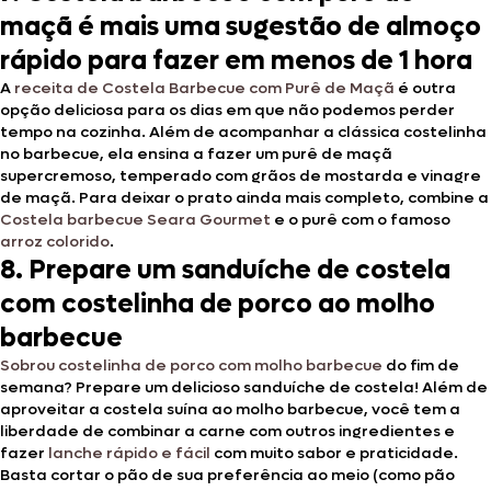
maçã é mais uma sugestão de almoço
rápido para fazer em menos de 1 hora
A
receita de Costela Barbecue com Purê de Maçã
é outra
opção deliciosa para os dias em que não podemos perder
tempo na cozinha. Além de acompanhar a clássica costelinha
no barbecue, ela ensina a fazer um purê de maçã
supercremoso, temperado com grãos de mostarda e vinagre
de maçã. Para deixar o prato ainda mais completo, combine a
Costela barbecue Seara Gourmet
e o purê com o famoso
arroz colorido
.
8. Prepare um sanduíche de costela
com costelinha de porco ao molho
barbecue
Sobrou costelinha de porco com molho barbecue
do fim de
semana? Prepare um delicioso sanduíche de costela! Além de
aproveitar a costela suína ao molho barbecue, você tem a
liberdade de combinar a carne com outros ingredientes e
fazer
lanche rápido e fácil
com muito sabor e praticidade.
Basta cortar o pão de sua preferência ao meio (como pão