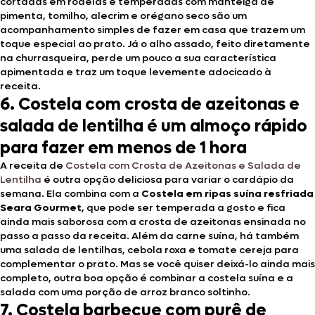
cortadas em rodelas e temperadas com manteiga de
pimenta, tomilho, alecrim e orégano seco são um
acompanhamento simples de fazer em casa que trazem um
toque especial ao prato. Já o alho assado, feito diretamente
na churrasqueira, perde um pouco a sua característica
apimentada e traz um toque levemente adocicado à
receita.
6. Costela com crosta de azeitonas e
salada de lentilha é um almoço rápido
para fazer em menos de 1 hora
A receita de
Costela com Crosta de Azeitonas e Salada de
Lentilha
é outra opção deliciosa para variar o cardápio da
semana. Ela combina com a
Costela em ripas suína resfriada
Seara Gourmet
, que pode ser temperada a gosto e fica
ainda mais saborosa com a crosta de azeitonas ensinada no
passo a passo da receita. Além da carne suína, há também
uma salada de lentilhas, cebola roxa e tomate cereja para
complementar o prato. Mas se você quiser deixá-lo ainda mais
completo, outra boa opção é combinar a costela suína e a
salada com uma porção de arroz branco soltinho.
7. Costela barbecue com purê de