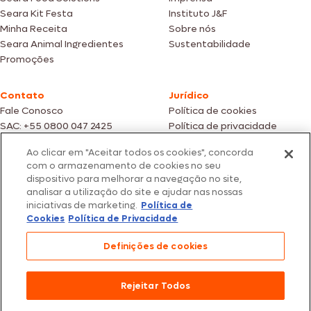
Seara Kit Festa
Instituto J&F
Minha Receita
Sobre nós
Seara Animal Ingredientes
Sustentabilidade
Promoções
Contato
Jurídico
Fale Conosco
Política de cookies
SAC: +55 0800 047 2425
Política de privacidade
Ao clicar em "Aceitar todos os cookies", concorda
Fotos meramente ilustrativas | Ofertas válidas enquanto durarem os
com o armazenamento de cookies no seu
estoques dos nossos parceiros | Vendas sujeitas a análise e confirmação
dispositivo para melhorar a navegação no site,
de dados.
analisar a utilização do site e ajudar nas nossas
Os preços, promoções e condições de pagamento são válidos
iniciativas de marketing.
Política de
exclusivamente para compras efetuadas em nossos parceiros.
Todos os produtos estão sujeitos a disponibilidade de estoque.
Cookies
Política de Privacidade
SEARA – CNPJ: 02.914.460/0202-67 – Av. Marginal Direita do Tietê, 500,
Definições de cookies
São Paulo/SP – CEP 05.118-100
© 2026 Seara. Todos os direitos reservados
Rejeitar Todos