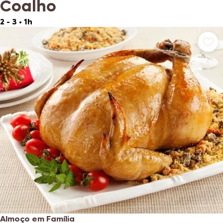
Coalho
2 - 3
•
1h
Almoço em Família