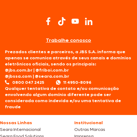
Trabalhe conosco
Prezados clientes e parceiros, a JBS S.A. informa que
apenas se comunica através de seus canais e domínios
eletrônicos oficiais, sendo os principais:
@jbs.com.br
|
@friboi.com.br
@jbssa.com
|
@seara.com.br
0800 047 2425
11 4950-8096
Qualquer tentativa de contato e/ou comunicação
envolvendo algum domínio diferente pode ser
considerada como indevida e/ou uma tentativa de
fraude
Nossas Linhas
Institucional
Seara Internacional
Outras Marcas
Seara Food Solutions
Imprensa