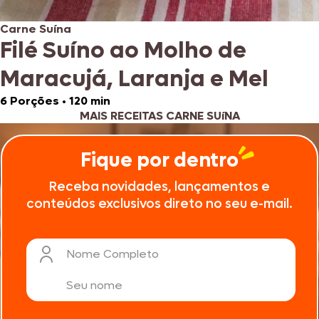
Carne Suína
Filé Suíno ao Molho de
Maracujá, Laranja e Mel
6 Porções
•
120 min
MAIS RECEITAS CARNE SUíNA
Fique por dentro
Receba novidades, lançamentos e
conteúdos exclusivos direto no seu e-mail.
Nome Completo