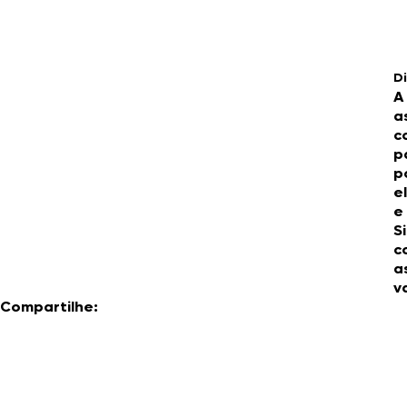
Di
A
a
c
p
p
e
e
S
c
a
v
Compartilhe: