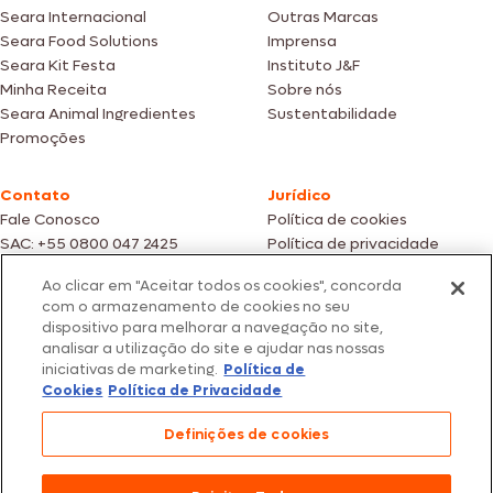
Seara Internacional
Outras Marcas
Seara Food Solutions
Imprensa
Seara Kit Festa
Instituto J&F
Minha Receita
Sobre nós
Seara Animal Ingredientes
Sustentabilidade
Promoções
Contato
Jurídico
Fale Conosco
Política de cookies
SAC: +55 0800 047 2425
Política de privacidade
Ao clicar em "Aceitar todos os cookies", concorda
Fotos meramente ilustrativas | Ofertas válidas enquanto durarem os
com o armazenamento de cookies no seu
estoques dos nossos parceiros | Vendas sujeitas a análise e confirmação
dispositivo para melhorar a navegação no site,
de dados.
analisar a utilização do site e ajudar nas nossas
Os preços, promoções e condições de pagamento são válidos
iniciativas de marketing.
Política de
exclusivamente para compras efetuadas em nossos parceiros.
Todos os produtos estão sujeitos a disponibilidade de estoque.
Cookies
Política de Privacidade
SEARA – CNPJ: 02.914.460/0202-67 – Av. Marginal Direita do Tietê, 500,
Definições de cookies
São Paulo/SP – CEP 05.118-100
© 2026 Seara. Todos os direitos reservados