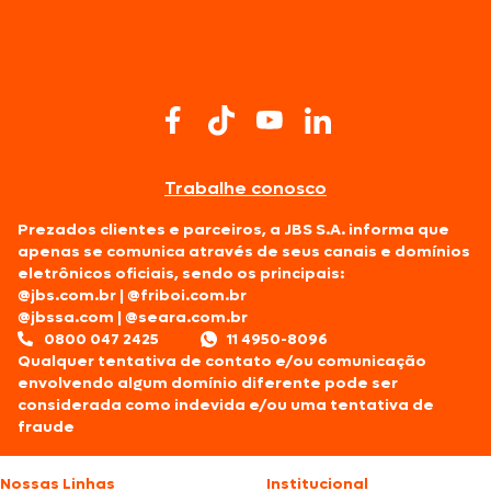
Trabalhe conosco
Prezados clientes e parceiros, a JBS S.A. informa que
apenas se comunica através de seus canais e domínios
eletrônicos oficiais, sendo os principais:
@jbs.com.br
|
@friboi.com.br
@jbssa.com
|
@seara.com.br
0800 047 2425
11 4950-8096
Qualquer tentativa de contato e/ou comunicação
envolvendo algum domínio diferente pode ser
considerada como indevida e/ou uma tentativa de
fraude
Nossas Linhas
Institucional