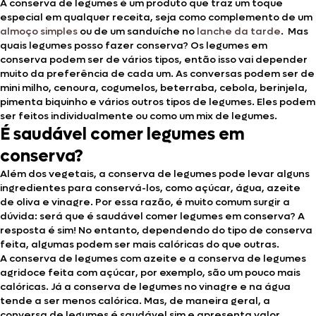
A conserva de legumes é um produto que traz um toque
especial em qualquer receita, seja como complemento de um
almoço simples
ou de um sanduíche no
lanche da tarde
. Mas
quais legumes posso fazer conserva? Os legumes em
conserva podem ser de vários tipos, então isso vai depender
muito da preferência de cada um. As conversas podem ser de
mini milho, cenoura, cogumelos, beterraba, cebola, berinjela,
pimenta biquinho e vários outros tipos de legumes. Eles podem
ser feitos individualmente ou como um mix de legumes.
É saudável comer legumes em
conserva?
Além dos vegetais, a conserva de legumes pode levar alguns
ingredientes para conservá-los, como açúcar, água, azeite
de oliva e vinagre. Por essa razão, é muito comum surgir a
dúvida: será que é saudável comer legumes em conserva? A
resposta é sim! No entanto, dependendo do tipo de conserva
feita, algumas podem ser mais calóricas do que outras.
A conserva de legumes com azeite e a conserva de legumes
agridoce feita com açúcar, por exemplo, são um pouco mais
calóricas. Já a conserva de legumes no vinagre e na água
tende a ser menos calórica. Mas, de maneira geral, a
conversa de legumes é saudável sim e apresenta valor